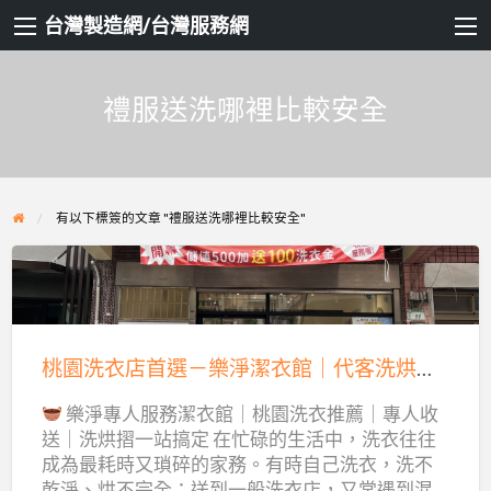
台灣製造網/台灣服務網
禮服送洗哪裡比較安全
有以下標簽的文章 "禮服送洗哪裡比較安全"
桃
園
洗
桃園洗衣店首選－樂淨潔衣館｜代客洗烘摺一站搞定｜龜山中壢皆可收送
衣
樂淨專人服務潔衣館｜桃園洗衣推薦｜專人收
店
送｜洗烘摺一站搞定 在忙碌的生活中，洗衣往往
首
成為最耗時又瑣碎的家務。有時自己洗衣，洗不
選
乾淨、烘不完全；送到一般洗衣店，又常遇到混