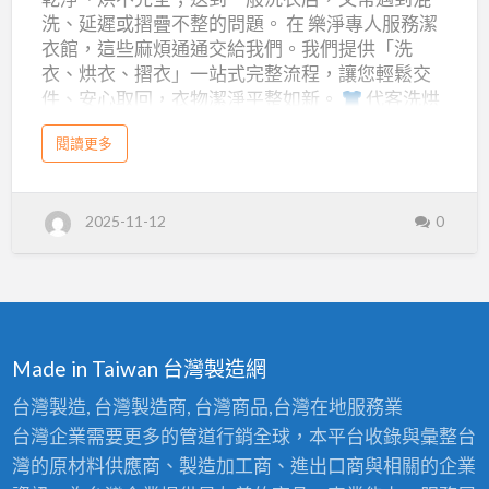
－
洗、延遲或摺疊不整的問題。 在 樂淨專人服務潔
樂
衣館，這些麻煩通通交給我們。我們提供「洗
淨
衣、烘衣、摺衣」一站式完整流程，讓您輕鬆交
件、安心取回，衣物潔淨平整如新。
代客洗烘
潔
摺服務 自己洗衣常常遇到──衣服太多沒空晾、天
衣
a
閱讀更多
氣不好乾不透、摺衣堆成山。一般自助洗衣店雖
b
館
o
有機器，但仍需全程守在現場等待，費時又勞
u
｜
t
心。 樂淨的 代客洗烘摺服務，從清洗、烘乾到摺
桃
代
2025-11-12
0
園
疊，全程由專人細心完成。每一件衣物都依材質
洗
客
與顏色分類洗滌，烘乾後再由熟練人員整齊摺
衣
店
好，乾爽柔順、潔淨平整，讓您回家後直接收進
首
洗
選
衣櫃，省時又省力。
高級衣物專業洗護 羊毛、
－
烘
樂
絲質、西裝或禮服等高級衣物，若自行清洗，往
淨
摺
潔
往因水溫或洗劑不當造成變形、縮水或失去光
衣
Made in Taiwan 台灣製造網
一
館
澤；而普通洗衣店則可能未依材質區分，導致昂
｜
代
站
貴衣物受損。 樂淨擁有專業洗衣設備與經驗豐富
台灣製造, 台灣製造商, 台灣商品,台灣在地服務業
客
洗
的師傅，可針對不同材質與污漬狀況採用客製化
搞
烘
台灣企業需要更多的管道行銷全球，本平台收錄與彙整台
摺
洗護方式，確保衣物纖維受到最佳保護，不僅潔
定
一
灣的原材料供應商、製造加工商、進出口商與相關的企業
站
淨如新，更延長衣物壽命。在樂淨，我們把每件
｜
搞