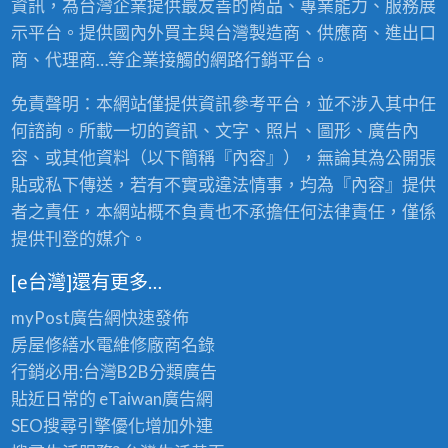
資訊，為台灣企業提供最友善的商品、專業能力、服務展
定
高級衣…
｜
龜
示平台。提供國內外買主與台灣製造商、供應商、進出口
龜
山
山
中
商、代理商…等企業接觸的網路行銷平台。
壢
中
皆
可
免責聲明：本網站僅提供資訊參考平台，並不涉入其中任
壢
收
送
何諮詢。所載一切的資訊、文字、照片、圖形、廣告內
皆
容、或其他資料（以下簡稱『內容』），無論其為公開張
可
貼或私下傳送，若有不實或違法情事，均為『內容』提供
收
者之責任，本網站概不負責也不承擔任何法律責任，僅係
送
提供刊登的媒介。
[e台灣]還有更多…
myPost廣告網
快速發佈
房屋修繕
水電維修廠商名錄
行銷必用:台灣B2B
分類廣告
貼近日常的
eTaiwan廣告網
SEO搜尋引擎優化
增加外連