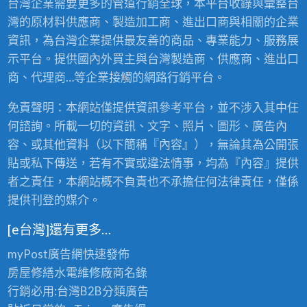
台灣企業需要更多的管道行銷全球，本平台收錄與彙整台
家
在地，主攻室內外油漆粉刷、防水、石頭漆與裝
商
推
灣的原材料供應商、製造加工商、進出口商與相關的企業
薦
潢新建工程，價格透明，服務快速回應，工…
彙
－
資訊，為台灣企業提供最友善的商品、專業能力、服務展
專
業
整
示平台。提供國內外買主與台灣製造商、供應商、進出口
廠
商
與
彙
商、代理商…等企業接觸的網路行銷平台。
整
Google
與
G
免責聲明：本網站僅提供資訊參考平台，並不涉入其中任
評
o
o
g
何諮詢。所載一切的資訊、文字、照片、圖形、廣告內
分
l
e
容、或其他資料（以下簡稱『內容』），無論其為公開張
評
分
貼或私下傳送，若有不實或違法情事，均為『內容』提供
者之責任，本網站概不負責也不承擔任何法律責任，僅係
提供刊登的媒介。
[e台灣]還有更多…
myPost廣告網
快速發佈
房屋修繕
水電維修廠商名錄
行銷必用:台灣B2B
分類廣告