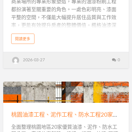
商業場所的專業形象塑造，專業的油漆粉刷工程
家：
都扮演著至關重要的角色。一處色彩明亮、漆面
房
平整的空間，不僅能大幅提升居住品質與工作效
屋
率，更能有效提升房產的整體價值。楓格油漆深
出
耕大桃園地區多年，以其精湛的油漆施工技術與
租、
a
閱讀更多
豐富的經驗，成為您值得信賴的桃園油漆工程首
b
透
o
選。
u
天
t
桃
厝、
2026-03-27
0
園
我們深知，油漆粉刷不只是一層色彩的覆蓋，更
油
交
漆
是對空間氛圍的重新定義。特別是對於有特殊需
粉
刷
屋
求的客戶，例如需要進行房屋出租前油漆修繕、
專
家
前
：
透天房屋油漆，或是交屋前屋內油漆的業主，專
房
油
屋
業的油漆粉刷服務更是不可或缺。楓格油漆致力
桃
出
漆
租
於提供客製化的解決方案，確保每一個環節都符
、
園
透
修
合您的期待，讓您的空間煥發新生。
天
油
厝
桃園油漆工程、泥作工程、防水工程20家推薦－專業廠商彙整與Google評分
繕，
、
漆
交
專業油漆粉刷，從細節看見品質 舊屋翻新與套房
楓
屋
全面整理桃園地區20家優質油漆、泥作、防水工
工
前
油漆粉刷的挑戰與解決方案
格
油