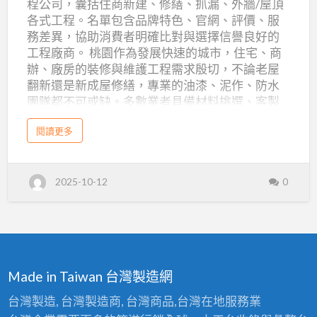
程公司，囊括住商新建、修繕、抓漏、外牆/屋頂
漆
程、
許多舊屋翻新或套房油漆粉刷的工程，經常面臨
修
油
各式工程。名單包含品牌特色、官網、評價、服
繕
泥
空間內已有傢俱或地板就定位的狀況。此時，施
，
漆
務差異，協助消費者明確比對與選擇信譽良好的
楓
作
工前的完善保護措施顯得尤為重要。楓格油漆工
格
工程廠商。 桃園作為發展快速的城市，住宅、商
為
油
工
漆
程行擁有豐富的住宅、透天厝、商辦及套房油漆
辦、廠房的裝修與維護工程需求殷切，不論老屋
您
為
您
程、
翻新還是新成屋修繕，專業的油漆、泥作、防水
粉刷經驗，我們在施工前會仔細評估現場狀況，
打
打
造
團隊都不可或缺。多數業者具備材料挑選、客製
防
並為您的地板與傢俱進行滴水不漏的保護，確保
完
造
美
化施工、人員證照、保固等專業條件，不僅可以
水
施工過程不會造成任何損…
空
完
a
閱讀更多
間
解決壁癌、漏水、龜裂，也能提供新裝潢的空間
b
工
！
o
美
美感。防水團隊強調防漏全方位檢測與保固，泥
u
程
t
作公司專攻浴室、磁磚、地坪基礎，加上專業油
空
桃
20
2025-10-12
0
園
漆團隊可細緻處理色澤與藝術塗裝，為桃園住戶
間！
油
家
與企業帶來安心有效的維護與改造方案。以下整
漆
工
理20家桃園在地口碑優良公司，皆附google評
程
推
、
分、官網，資訊透明且易於比對。 桃園油漆·泥作·
泥
薦
作
防水工程Top 20 軒佑油漆防水工程公司 Google評
工
－
程
分：查無評論 主力外牆、屋頂防水、抓漏、全戶
、
Made in Taiwan 台灣製造網
專
防
油漆翻新，採用頂級塗料，結合科學檢測與現場
水
工
業
評估，承包住家/大樓/廠房專案，工程專業。 官方
台灣製造, 台灣製造商, 台灣商品,台灣在地服務業
程
2
網站 大業油漆工程行 Google評分：查無評論 中壢
廠
0