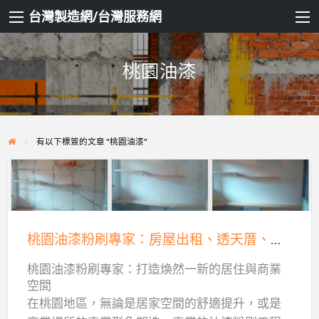
台灣製造網/台灣服務網
桃園油漆
有以下標簽的文章 "桃園油漆"
桃
園
油
桃園油漆粉刷專家：房屋出租、透天厝、交屋前油漆修繕，楓格油漆為您打造完美空間！
漆
桃園油漆粉刷專家：打造煥然一新的居住與商業
粉
空間
刷
在桃園地區，無論是居家空間的舒適提升，或是
專