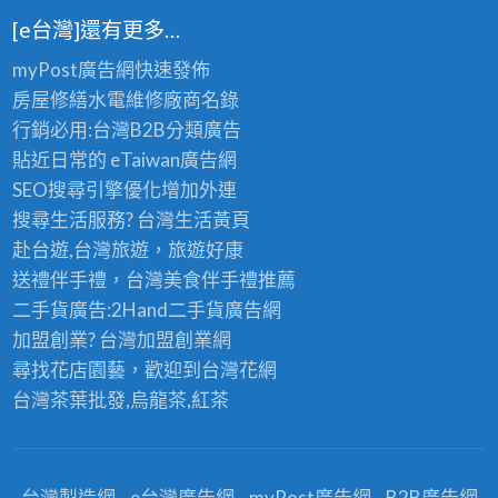
[e台灣]還有更多…
myPost廣告網
快速發佈
房屋修繕
水電維修廠商名錄
行銷必用:台灣B2B
分類廣告
貼近日常的
eTaiwan廣告網
SEO搜尋引擎優化
增加外連
搜尋生活服務? 台灣
生活黃頁
赴台遊,台灣旅遊
，旅遊好康
送禮伴手禮，台灣美食
伴手禮
推薦
二手貨廣告:2Hand
二手貨
廣告網
加盟創業? 台灣
加盟創業
網
尋找花店園藝，歡迎到
台灣花網
台灣茶葉批發
,烏龍茶,紅茶
台灣製造網
e台灣廣告網
myPost廣告網
B2B廣告網