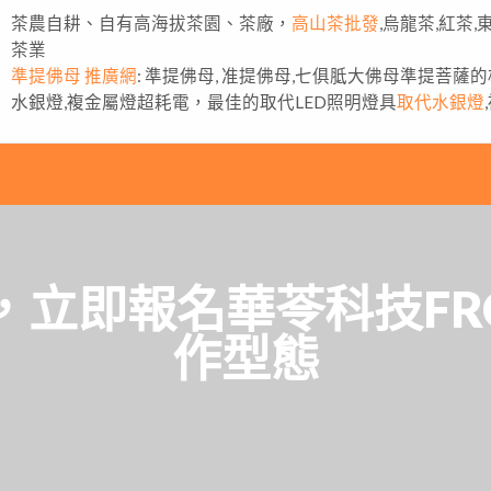
茶農自耕、自有高海拔茶園、茶廠，
高山茶批發
,烏龍茶,紅茶
茶業
準提佛母 推廣網
: 準提佛母, 准提佛母,七俱胝大佛母準提菩薩
水銀燈,複金屬燈超耗電，最佳的取代LED照明燈具
取代水銀燈
，立即報名華苓科技F
作型態