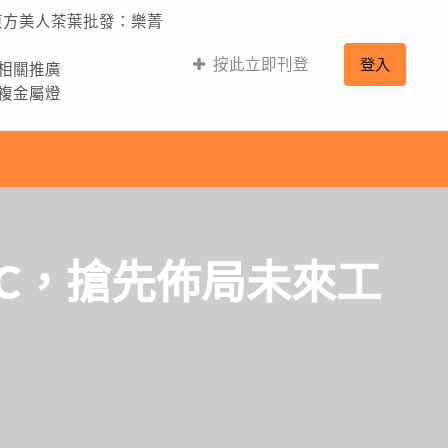
,東方美人茶葉批發：樂菁
按此立即刊登
登入
的相關推廣
,複金屬燈
RC，搶先佈局未來工