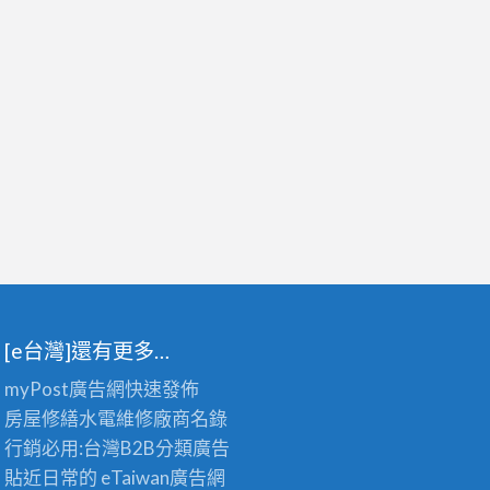
[e台灣]還有更多…
myPost廣告網
快速發佈
房屋修繕
水電維修廠商名錄
行銷必用:台灣B2B
分類廣告
貼近日常的
eTaiwan廣告網