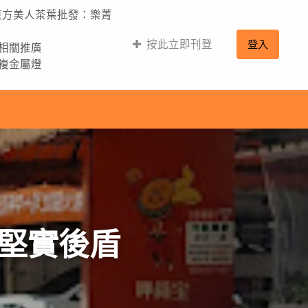
,東方美人茶葉批發：樂菁
按此立即刊登
登入
的相關推廣
,複金屬燈
堅實後盾