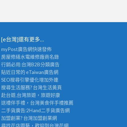
[e台灣]還有更多…
myPost廣告網
快速發佈
房屋修繕
水電維修廠商名錄
行銷必用:台灣B2B
分類廣告
貼近日常的
eTaiwan廣告網
SEO搜尋引擎優化
增加外連
搜尋生活服務? 台灣
生活黃頁
赴台遊,台灣旅遊
，旅遊好康
送禮伴手禮，台灣美食
伴手禮
推薦
二手貨廣告:2Hand
二手貨
廣告網
加盟創業? 台灣
加盟創業
網
尋找花店園藝，歡迎到
台灣花網