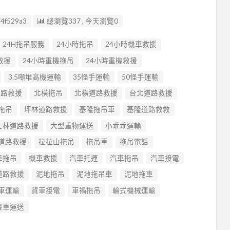
4f529a3
總瀏覽337 , 今天瀏覽0
24H拖吊服務
24小時拖吊
24小時機車救援
救援
24小時重機拖吊
24小時重機救援
3.5噸堆高機運輸
35怪手運輸
50怪手運輸
道路救援
北橫拖吊
北橫道路救援
台北道路救援
拖吊
坪林道路救援
基隆拖吊車
基隆道路救救
士林道路救援
大型重物運送
小乖乖運輸
道路救援
拉拉山拖吊
拖吊車
拖吊電話
車拖吊
機車救援
汽車托運
汽車拖吊
汽車接電
道路救援
泥地拖吊
泥地拖吊車
泥地拖車
車運輸
貨車接電
車禍拖吊
輪式機械運輸
餐車運送