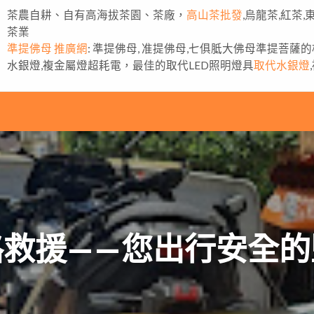
茶農自耕、自有高海拔茶園、茶廠，
高山茶批發
,烏龍茶,紅茶
茶業
準提佛母 推廣網
: 準提佛母, 准提佛母,七俱胝大佛母準提菩薩
水銀燈,複金屬燈超耗電，最佳的取代LED照明燈具
取代水銀燈
路救援——您出行安全的