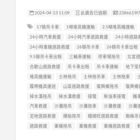
廣告编號
2024-04-13 11:09
此廣告已過期
2386619f7
17頓吊卡車
1噸堆高機運輸
2.5噸堆高機運輸
24小時汽車救援
24小時汽車道路救援
24小時道路
24小時重機道路救援
26頓吊卡車
26頓吊卡車出租
9.5頓吊卡車出租
三輪車運輸
停車場拖吊
北宜
合歡山道路救援
吊卡車出租
吊卡車運輸
地下室
堆高機運輸
士林拖吊
士林拖吊車
士林拖車
履帶機具運送
山區道路救援
復興鄉拖吊
復興鄉
掉水溝拖吊
掉水溝救援
接電
柴油車接電
機
汽車救援
沙灘拖吊
沙灘拖車
沙灘救援
沙灘
泥地道路救援
爆胎拖吊
穩順旺道路救援
蜘蛛吊
道路救援
重機拖吊
重機救援
重機道路救援