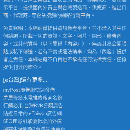
示平台。提供國內外買主與台灣製造商、供應商、進出口
商、代理商…等企業接觸的網路行銷平台。
免責聲明：本網站僅提供資訊參考平台，並不涉入其中任
何諮詢。所載一切的資訊、文字、照片、圖形、廣告內
容、或其他資料（以下簡稱『內容』），無論其為公開張
貼或私下傳送，若有不實或違法情事，均為『內容』提供
者之責任，本網站概不負責也不承擔任何法律責任，僅係
提供刊登的媒介。
[e台灣]還有更多…
myPost廣告網
快速發佈
房屋修繕
水電維修廠商名錄
行銷必用:台灣B2B
分類廣告
貼近日常的
eTaiwan廣告網
SEO搜尋引擎優化
增加外連
搜尋生活服務? 台灣
生活黃頁