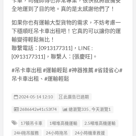
卡車，司機師傅也非常專業，很快就將設備安
全地運到了目的地。真的是太感謝他們了！
如果你也有運輸大型貨物的需求，不妨考慮一
下穩順旺吊卡車出租吧！它真的可以讓你的運
輸變得輕鬆無比！
聯繫電話：[0913177311]，LINE :
[0913177311]，聯繫人：[張慶旺]。
#吊卡車出租 #運輸輕鬆 #神器推薦 #省錢省心#
吊卡車出租、#運輸輕鬆
2024-05-14 12:10
此廣告已過期
廣告编號
2686642e41c53f74
總瀏覽335 , 今天瀏覽1
17頓吊卡車
1噸堆高機運輸
2.5噸堆高機運輸
24H拖吊服務
24小時拖吊
24小時機車救援