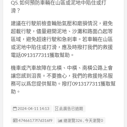
Q5. 如何預防車輛在山區或泥地中陷住或打
滑？
建議在行駛前檢查輪胎氣壓和磨損情況，避免
超載行駛，儘量避開泥地、沙灘和路面凸起等
區域，避免超速行駛和急剎車。若車輛在山區
或泥地中陷住或打滑，應及時撥打我們的救援
電話0913177311獲取幫助。
機車或汽車故障在北橫、中橫、南橫公路上會
讓您感到沮喪。不要擔心，我們的救援拖吊服
務可以爲您提供幫助。撥打0913177311獲取幫
助。
2024-04-11 14:13
此廣告已過期
廣告编號
47466177f7d316f9
總瀏覽326 , 今天瀏覽0