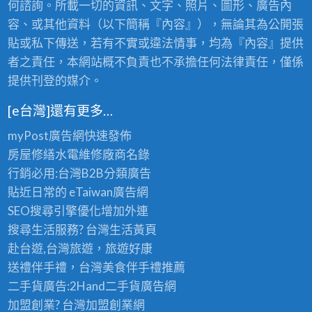
何諮詢。所載一切的資訊、文字、照片、圖形、廣告內
容、或其他資料（以下簡稱『內容』），無論其為公開張
貼或私下傳送，若有不實或違法情事，均為『內容』提供
者之責任，本網站概不負責也不承擔任何法律責任，僅係
提供刊登的媒介。
[e台灣]還有更多…
myPost廣告網
快速發佈
房屋修繕
水電維修廠商名錄
行銷必用:台灣B2B
分類廣告
貼近日常的
eTaiwan廣告網
SEO搜尋引擎優化
增加外連
搜尋生活服務? 台灣
生活黃頁
赴台遊,台灣旅遊
，旅遊好康
送禮伴手禮，台灣美食
伴手禮
推薦
二手貨廣告:2Hand
二手貨
廣告網
加盟創業? 台灣
加盟創業
網