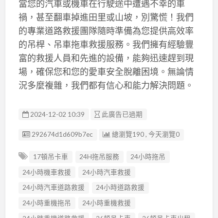
當您的汽車或機車在行駛途中遭遇不幸的車
禍，甚至翻車掉進田里或山坡，別驚慌！我們
的專業道路救援團隊隨時準備為您提供高效率
的吊桿、吊車拖車救援服務。我們擁有經驗豐
富的救援人員和先進的設備，能夠迅速趕到現
場，確保您和您的愛車安全脫離困境。無論情
況多麼複雜，我們都有信心和能力解決問題。
2024-12-02 10:39
此廣告已過期
廣告编號
292674d1d609b7ec
總瀏覽190 , 今天瀏覽0
17頓吊卡車
24H拖吊服務
24小時拖吊
24小時機車救援
24小時汽車救援
24小時汽車道路救援
24小時道路救援
24小時重機拖吊
24小時重機救援