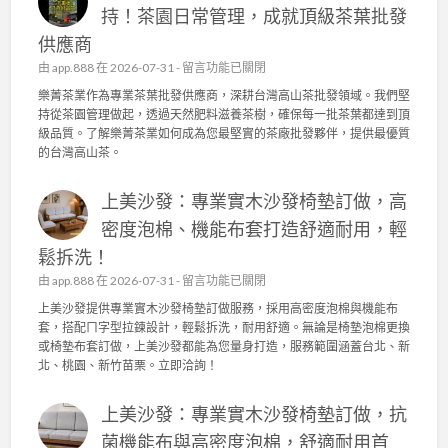
持！茶園日常管理，成就頂級茶葉批發
供應商
在
由
app.888
在 2026-07-31 -
留言功能已關閉
〈
樂菁茶業作為專業茶葉批發供應商，深耕台灣高山茶批發領域。我們堅
樂
持從茶園管理做起，透過天然肥料滋養茶樹，確保每一批茶葉都達到頂
菁
級品質。了解樂菁茶業如何成為您最堅實的茶廠批發夥伴，提供最優質
茶
的台灣高山茶。
業
：
上美沙發：專業實木沙發椅墊訂做，高
台
灣
密度泡棉、機能布套打造舒適耐用，輕
高
鬆拆洗！
山
茶
在
由
app.888
在 2026-07-31 -
留言功能已關閉
批
〈
上美沙發提供專業實木沙發椅墊訂做服務，採用高密度泡棉與機能布
發
上
套，搭配ㄇ字型拉鍊設計，輕鬆拆洗，耐用舒適。無論是椅墊泡棉更換
的
美
或椅墊布套訂做，上美沙發都能為您量身打造，服務範圍涵蓋台北、新
品
沙
北、桃園、新竹苗栗。立即洽詢！
質
發
堅
：
持
上美沙發：專業實木沙發椅墊訂做，抗
專
！
業
菌機能布與高密度泡棉，舒適耐用首
茶