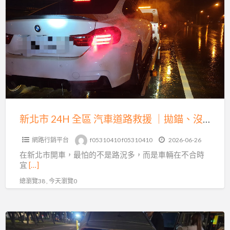
北
到
市
特
24H
殊
全
車
區
輛
汽
運
車
輸
道
的
路
新北市 24H 全區 汽車道路救援 ｜拋錨、沒電、爆胎、事故拖吊即時到場
完
救
整
網路行銷平台
f05310410 f05310410
2026-06-26
援
指
在新北市開車，最怕的不是路況多，而是車輛在不合時
｜
南
宜
[…]
拋
總瀏覽38 , 今天瀏覽0
錨、
沒
電、
台
爆