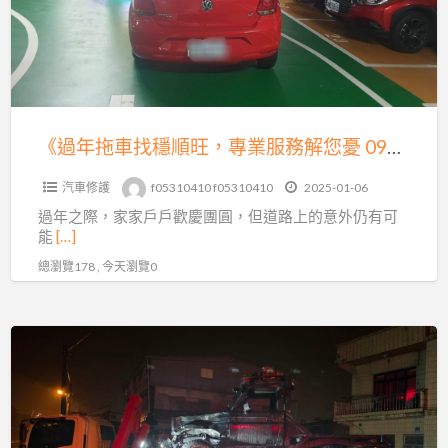
找
繫
穩
我
順
們
旺，
吧！
專
業
《過年拖車找穩順旺，專業服務解您憂 0913177311，LINE 同號》
服
汽車修護
f05310410 f05310410
2025-01-06
務
過年之際，家家戶戶歡慶團圓，但道路上的意外仍有可
解
能
[…]
您
總瀏覽178 , 今天瀏覽0
憂
0913177311，
LINE
《過
同
年
號》
汽
車
出