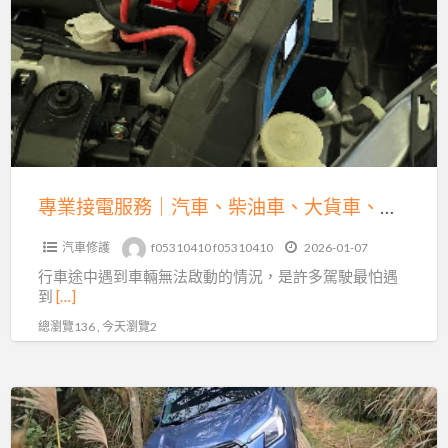
接
解
電
析
服
務
｜
汽
車、
柴
專業接電服務｜汽車、柴油車、大貨車、機車、重機全方位救援
油
汽車修護
f05310410 f05310410
2026-01-07
車、
行車途中遇到車輛無法啟動的情況，是許多駕駛最怕遇
大
到
[…]
貨
總瀏覽136 , 今天瀏覽2
車、
機
車、
沙
重
灘
機