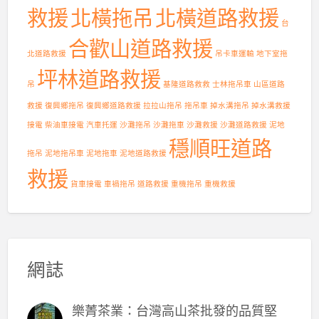
救援
北橫拖吊
北橫道路救援
台
合歡山道路救援
北道路救援
吊卡車運輸
地下室拖
坪林道路救援
吊
基隆道路救救
士林拖吊車
山區道路
救援
復興鄉拖吊
復興鄉道路救援
拉拉山拖吊
拖吊車
掉水溝拖吊
掉水溝救援
接電
柴油車接電
汽車托運
沙灘拖吊
沙灘拖車
沙灘救援
沙灘道路救援
泥地
穩順旺道路
拖吊
泥地拖吊車
泥地拖車
泥地道路救援
救援
貨車接電
車禍拖吊
道路救援
重機拖吊
重機救援
網誌
樂菁茶業：台灣高山茶批發的品質堅