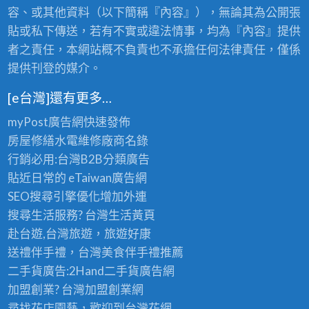
王
級
容、或其他資料（以下簡稱『內容』），無論其為公開張
級
老
的
貼或私下傳送，若有不實或違法情事，均為『內容』提供
茶
極
批
者之責任，本網站概不負責也不承擔任何法律責任，僅係
品
發
提供刊登的媒介。
享
首
受
選
〉
[e台灣]還有更多…
〉
中
中
myPost廣告網
快速發佈
房屋修繕
水電維修廠商名錄
行銷必用:台灣B2B
分類廣告
貼近日常的
eTaiwan廣告網
SEO搜尋引擎優化
增加外連
搜尋生活服務? 台灣
生活黃頁
赴台遊,台灣旅遊
，旅遊好康
送禮伴手禮，台灣美食
伴手禮
推薦
二手貨廣告:2Hand
二手貨
廣告網
加盟創業? 台灣
加盟創業
網
尋找花店園藝，歡迎到
台灣花網