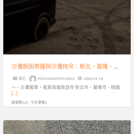
發
脫
不
困
動、
救
故
援
障、
與
爆
沙
胎、
灘
事
拖
沙灘脫困救援與沙灘拖吊：新北、基隆、桃園、台北的專業解困之道
故
吊：
拖
其它
f05310410 f05310410
2026-01-14
新
運
一、沙灘駕車，風景與風險並存 新北市、基隆市、桃園
北、
快
[…]
基
速
總瀏覽125 , 今天瀏覽2
隆、
支
桃
援
園、
新
台
北、