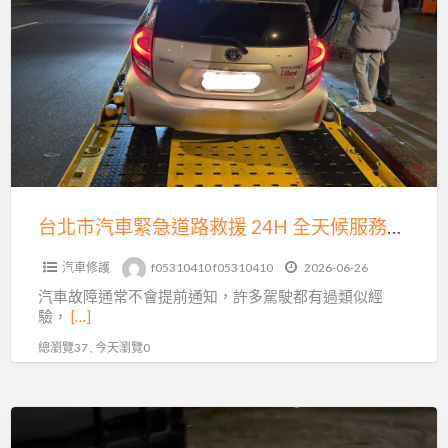
北
胎、
市
事
汽
故
車
拖
緊
吊
急
即
道
時
路
到
救
台北市汽車緊急道路救援 24H 全天候服務｜發不動、故障、爆胎、事故拖運快速支援
場
援
汽車修護
f05310410 f05310410
2026-06-26
24H
汽車故障通常不會提前通知，許多駕駛都有過類似經
全
驗，
[…]
天
總瀏覽37 , 今天瀏覽0
候
服
務
沙
｜
灘