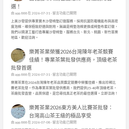
實
園
選！
木
日
沙
在
由
app.888
在 2026-07-31 -
留言功能已關閉
常
發
〈
上美沙發提供專業實木沙發椅墊訂做服務，採用抗菌防霉機能布與高密
管
椅
上
度泡棉，確保極致舒適與耐用。無論是椅墊泡棉更換或椅墊布套訂做，
理
墊
美
我們以精湛工藝打造專屬沙發椅墊，服務台北、新北、桃園、新竹苗栗
，
訂
沙
地區，歡迎洽詢。
成
做
發
就
，
：
頂
高
樂菁茶業榮獲2026台灣陳年老茶競賽
專
級
密
業
佳績！專業茶葉批發供應商，頂級老茶
茶
度
實
葉
泡
批發首選
木
批
棉
沙
在
由
app.888
在 2026-07-31 -
留言功能已關閉
發
、
發
〈
供
樂菁茶業在2026台灣陳年老茶品質鑑定競賽中榮獲佳績，推出珍稀比
機
椅
樂
應
賽老茶批發。作為專業茶葉批發供應商，我們提供25-40年頂級老茶，
能
墊
菁
商
茶廠批發直營，品質保證，是您尋找真正老茶的最佳選擇。立即洽詢！
布
訂
茶
〉
套
做
業
中
打
，
樂菁茶業2026東方美人比賽茶批發：
榮
造
抗
獲
台灣高山茶王級的極品享受
舒
菌
2
適
在
由
app.888
在 2026-07-08 -
機
留言功能已關閉
0
耐
〈
能
2