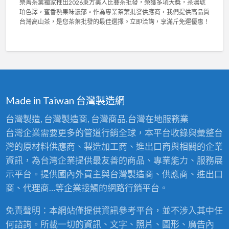
樂菁茶業獨家推出2026東方美人比賽茶批發，榮獲多項大獎，茶湯琥
用
樂
布
6
珀色澤，蜜香熟果味濃郁。作為專業茶葉批發供應商，我們提供高品質
，
菁
與
台
台灣高山茶，是您茶葉批發的最佳選擇。立即洽詢，享滿斤免運優惠！
輕
茶
高
灣
鬆
業
密
陳
拆
2
度
年
洗
0
泡
老
！
2
棉
茶
〉
6
，
競
中
東
舒
賽
方
適
佳
Made in Taiwan 台灣製造網
美
耐
績
人
用
！
台灣製造, 台灣製造商, 台灣商品,台灣在地服務業
比
首
專
台灣企業需要更多的管道行銷全球，本平台收錄與彙整台
賽
選
業
茶
！
灣的原材料供應商、製造加工商、進出口商與相關的企業
茶
批
〉
葉
資訊，為台灣企業提供最友善的商品、專業能力、服務展
發
中
批
：
示平台。提供國內外買主與台灣製造商、供應商、進出口
發
台
供
商、代理商…等企業接觸的網路行銷平台。
灣
應
高
商
免責聲明：本網站僅提供資訊參考平台，並不涉入其中任
山
，
茶
何諮詢。所載一切的資訊、文字、照片、圖形、廣告內
頂