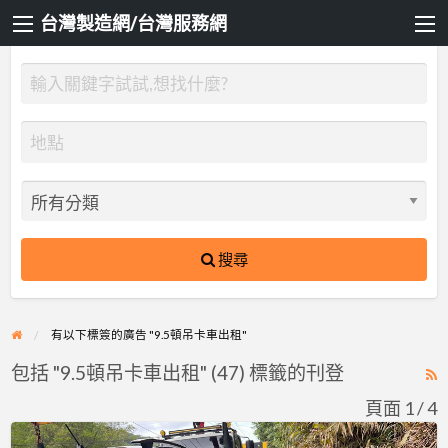
台灣製造網/台灣服務網
搜尋
有以下標簽的廣告 "9.5頓吊卡車出租"
包括 "9.5頓吊卡車出租" (47) 標籤的刊登
R
F
頁面 1 / 4
f
台