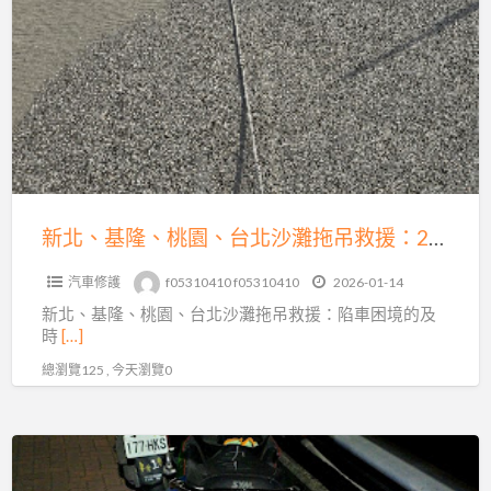
北
基
的
隆、
專
桃
業
園、
解
台
困
北
之
沙
道
灘
新北、基隆、桃園、台北沙灘拖吊救援：24小時陷車困境的及時救星
拖
汽車修護
f05310410 f05310410
2026-01-14
吊
新北、基隆、桃園、台北沙灘拖吊救援：陷車困境的及
救
時
[…]
援：
總瀏覽125 , 今天瀏覽0
24
小
時
機
陷
車