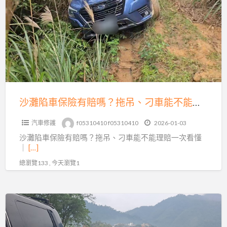
陷
全
車
方
保
位
險
救
有
援
賠
嗎？
拖
沙灘陷車保險有賠嗎？拖吊、刁車能不能理賠一次看懂｜避免白忙一場
吊、
汽車修護
f05310410 f05310410
2026-01-03
刁
沙灘陷車保險有賠嗎？拖吊、刁車能不能理賠一次看懂
車
｜
[…]
能
總瀏覽133 , 今天瀏覽1
不
能
理
沙
賠
灘
一
陷