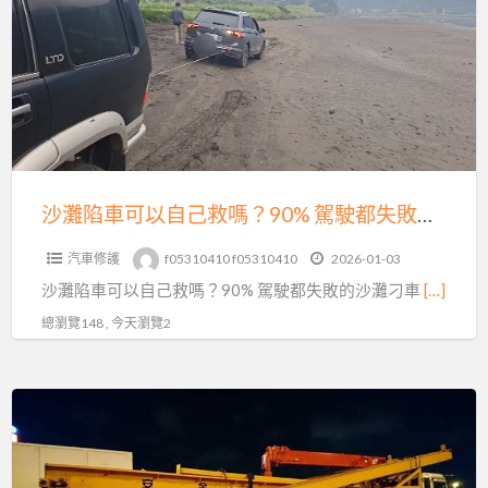
次
車
看
可
懂
以
｜
自
避
己
免
救
白
嗎？
沙灘陷車可以自己救嗎？90% 駕駛都失敗的沙灘刁車真相｜專業沙灘拖吊救援解析
忙
90%
一
汽車修護
f05310410 f05310410
2026-01-03
駕
場
沙灘陷車可以自己救嗎？90% 駕駛都失敗的沙灘刁車
[…]
駛
都
總瀏覽148 , 今天瀏覽2
失
敗
無
的
論
沙
物
灘