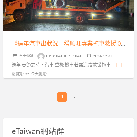
狀
況，
穩
順
旺
《過年汽車出狀況，穩順旺專業拖車救援 0913177311，LINE 同號》
專
汽車修護
f05310410 f05310410
2024-12-31
業
過年.春節之時，汽車.重機.機車若需道路救援拖車，
[…]
拖
車
總瀏覽182 , 今天瀏覽1
救
援
1
→
0913177311，
LINE
同
號》
eTaiwan網站群