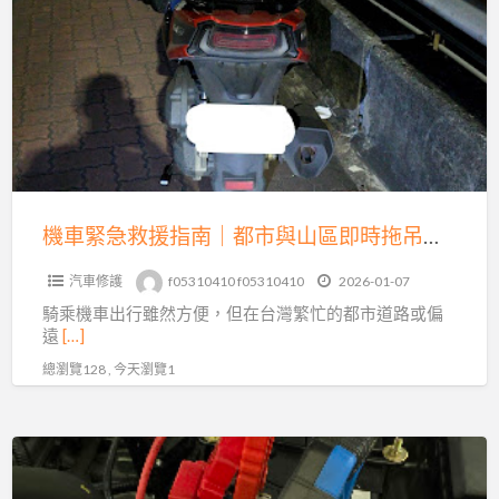
車
緊
困
急
境
救
的
援
及
指
時
南
救
｜
星
都
機車緊急救援指南｜都市與山區即時拖吊全解析
市
汽車修護
f05310410 f05310410
2026-01-07
與
騎乘機車出行雖然方便，但在台灣繁忙的都市道路或偏
山
遠
[…]
區
總瀏覽128 , 今天瀏覽1
即
時
拖
專
吊
業
全