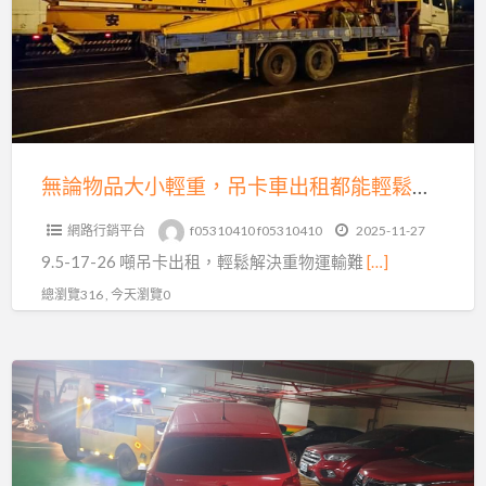
品
刁
大
車
小
真
輕
相
重，
｜
吊
專
卡
無論物品大小輕重，吊卡車出租都能輕鬆搞定！聯繫我們吧！
業
車
沙
網路行銷平台
f05310410 f05310410
2025-11-27
出
灘
9.5-17-26 噸吊卡出租，輕鬆解決重物運輸難
[…]
租
拖
都
總瀏覽316 , 今天瀏覽0
吊
能
救
輕
援
《過
鬆
解
年
搞
析
拖
定！
車
聯