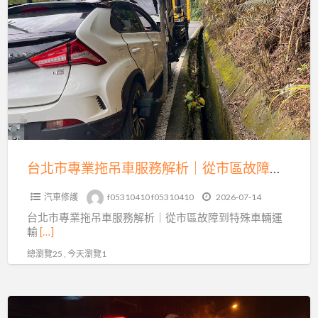
a
北
t
市
9
專
業
拖
吊
車
服
務
台北市專業拖吊車服務解析｜從市區故障到特殊車輛運輸的完整指南
解
汽車修護
f05310410 f05310410
2026-07-14
析
台北市專業拖吊車服務解析｜從市區故障到特殊車輛運
｜
輸
[…]
從
總瀏覽25 , 今天瀏覽1
市
區
故
新
障