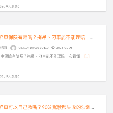
6 , 今天瀏覽0
沙灘陷車保險有賠嗎？拖吊、刁車能不能理賠一次看懂｜避免白忙一場
車修護
f05310410 f05310410
2026-01-03
陷車保險有賠嗎？拖吊、刁車能不能理賠一次看懂｜
[…]
3 , 今天瀏覽0
沙灘陷車可以自己救嗎？90% 駕駛都失敗的沙灘刁車真相｜專業沙灘拖吊救援解析