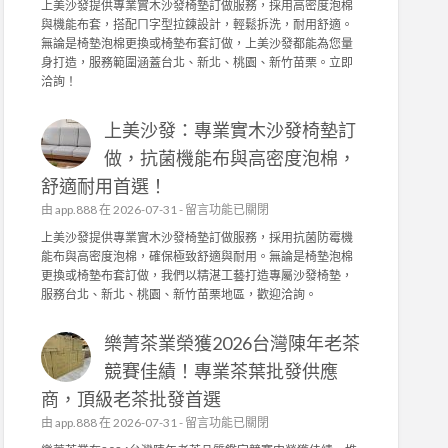
上美沙發提供專業實木沙發椅墊訂做服務，採用高密度泡棉
發
上
與機能布套，搭配ㄇ字型拉鍊設計，輕鬆拆洗，耐用舒適。
的
美
無論是椅墊泡棉更換或椅墊布套訂做，上美沙發都能為您量
品
沙
身打造，服務範圍涵蓋台北、新北、桃園、新竹苗栗。立即
質
發
洽詢！
堅
：
持
專
！
上美沙發：專業實木沙發椅墊訂
業
茶
實
做，抗菌機能布與高密度泡棉，
園
木
日
舒適耐用首選！
沙
常
發
在
由
app.888
在 2026-07-31 -
留言功能已關閉
管
椅
〈
上美沙發提供專業實木沙發椅墊訂做服務，採用抗菌防霉機
理
墊
上
能布與高密度泡棉，確保極致舒適與耐用。無論是椅墊泡棉
，
訂
美
更換或椅墊布套訂做，我們以精湛工藝打造專屬沙發椅墊，
成
做
沙
服務台北、新北、桃園、新竹苗栗地區，歡迎洽詢。
就
，
發
頂
高
：
級
密
樂菁茶業榮獲2026台灣陳年老茶
專
茶
度
業
競賽佳績！專業茶葉批發供應
葉
泡
實
批
棉
商，頂級老茶批發首選
木
發
、
沙
在
由
app.888
在 2026-07-31 -
留言功能已關閉
供
機
發
〈
應