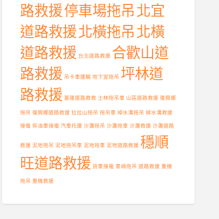
路救援
停車場拖吊
北宜
道路救援
北橫拖吊
北橫
道路救援
合歡山道
台北道路救援
路救援
坪林道
吊卡車運輸
地下室拖吊
路救援
基隆道路救救
士林拖吊車
山區道路救援
復興鄉
拖吊
復興鄉道路救援
拉拉山拖吊
拖吊車
掉水溝拖吊
掉水溝救援
接電
柴油車接電
汽車托運
沙灘拖吊
沙灘拖車
沙灘救援
沙灘道路
穩順
救援
泥地拖吊
泥地拖吊車
泥地拖車
泥地道路救援
旺道路救援
貨車接電
車禍拖吊
道路救援
重機
拖吊
重機救援