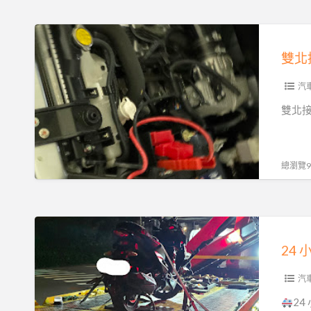
刁
卡
車
車
雙
真
出
北
相
租
接
｜
都
電
汽
專
能
救
雙北接
業
輕
援
沙
鬆
服
灘
搞
務！
總瀏覽92
拖
定！
汽
吊
聯
機
救
繫
車
24
援
我
重
小
解
們
機
時
析
吧！
24H
苗
汽
15
栗
2