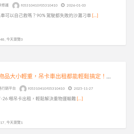
車修護
f05310410 f05310410
2026-01-03
車可以自己救嗎？90% 駕駛都失敗的沙灘刁車
[…]
8 , 今天瀏覽0
無論物品大小輕重，吊卡車出租都能輕鬆搞定！聯繫我們吧！
路行銷平台
f05310410 f05310410
2025-11-27
-17-26 噸吊卡出租，輕鬆解決重物運輸難
[…]
7 , 今天瀏覽1