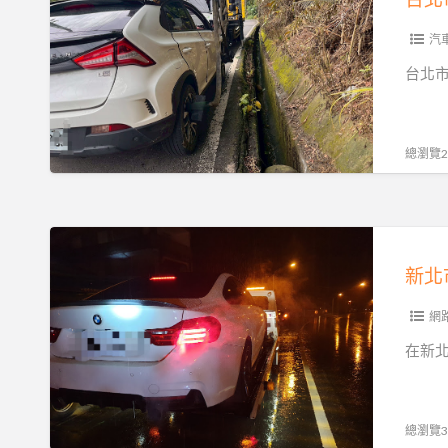
市
專
汽
業
台北
拖
吊
車
總瀏覽25
服
務
解
新
析
北
｜
市
從
24H
網
市
全
在新
區
區
故
汽
障
車
總瀏覽39
到