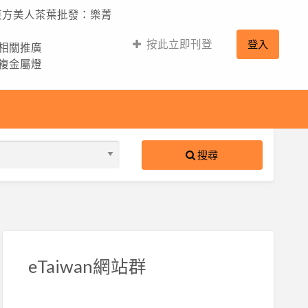
,東方美人茶葉批發：樂菁
按此立即刊登
登入
的相關推廣
,複金屬燈
搜尋
S
ed
eTaiwan網站群