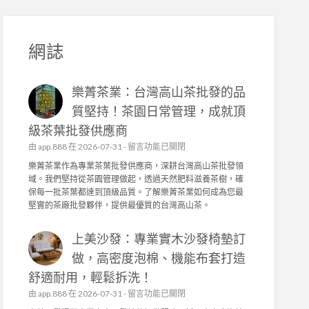
網誌
樂菁茶業：台灣高山茶批發的品
質堅持！茶園日常管理，成就頂
級茶葉批發供應商
在
由
app.888
在 2026-07-31 -
留言功能已關閉
〈
樂菁茶業作為專業茶葉批發供應商，深耕台灣高山茶批發領
樂
域。我們堅持從茶園管理做起，透過天然肥料滋養茶樹，確
菁
保每一批茶葉都達到頂級品質。了解樂菁茶業如何成為您最
茶
堅實的茶廠批發夥伴，提供最優質的台灣高山茶。
業
：
上美沙發：專業實木沙發椅墊訂
台
灣
做，高密度泡棉、機能布套打造
高
舒適耐用，輕鬆拆洗！
山
茶
在
由
app.888
在 2026-07-31 -
留言功能已關閉
批
〈