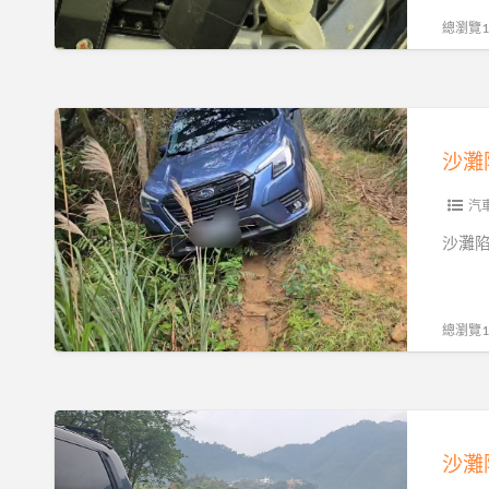
吊
汽
總瀏覽13
全
車、
解
柴
析
油
沙
車、
灘
大
陷
貨
車
汽
車、
保
沙灘
機
險
車、
有
重
賠
總瀏覽13
機
嗎？
全
拖
方
吊、
沙
位
刁
灘
救
車
陷