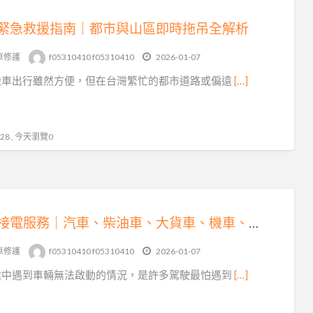
緊急救援指南｜都市與山區即時拖吊全解析
車修護
f05310410 f05310410
2026-01-07
機車出行雖然方便，但在台灣繁忙的都市道路或偏遠
[…]
8 , 今天瀏覽0
專業接電服務｜汽車、柴油車、大貨車、機車、重機全方位救援
車修護
f05310410 f05310410
2026-01-07
途中遇到車輛無法啟動的情況，是許多駕駛最怕遇到
[…]