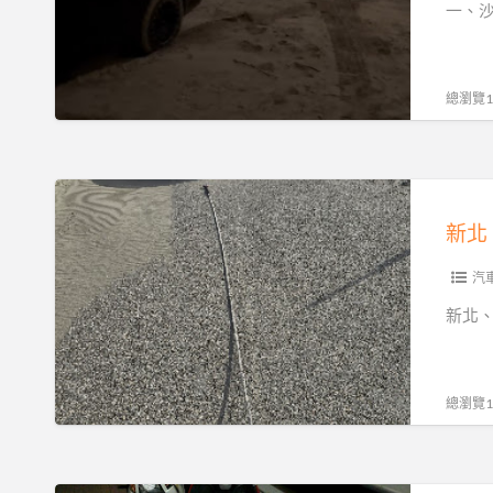
救
一、
到
服
援
場
務
與
｜
沙
總瀏覽12
發
灘
不
拖
動、
吊：
新
故
新
北、
障、
北、
基
爆
基
隆、
汽
胎、
隆、
桃
新北
事
桃
園、
故
園、
台
拖
台
北
總瀏覽12
運
北
沙
快
的
灘
速
專
拖