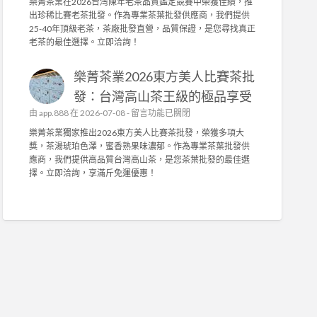
樂菁茶業在2026台灣陳年老茶品質鑑定競賽中榮獲佳績，推
能
椅
樂
商
出珍稀比賽老茶批發。作為專業茶葉批發供應商，我們提供
布
墊
菁
〉
25-40年頂級老茶，茶廠批發直營，品質保證，是您尋找真正
套
訂
茶
中
老茶的最佳選擇。立即洽詢！
打
做
業
造
，
榮
舒
抗
樂菁茶業2026東方美人比賽茶批
獲
適
菌
2
發：台灣高山茶王級的極品享受
耐
機
0
用
在
由
app.888
在 2026-07-08 -
能
留言功能已關閉
2
，
〈
布
6
樂菁茶業獨家推出2026東方美人比賽茶批發，榮獲多項大
輕
樂
與
台
獎，茶湯琥珀色澤，蜜香熟果味濃郁。作為專業茶葉批發供
鬆
菁
高
灣
應商，我們提供高品質台灣高山茶，是您茶葉批發的最佳選
拆
茶
密
陳
擇。立即洽詢，享滿斤免運優惠！
洗
業
度
年
！
2
泡
老
〉
0
棉
茶
中
2
，
競
6
舒
賽
東
適
佳
方
耐
績
美
用
！
人
首
專
比
選
業
賽
！