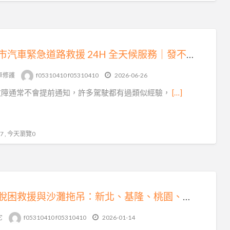
台北市汽車緊急道路救援 24H 全天候服務｜發不動、故障、爆胎、事故拖運快速支援
車修護
f05310410 f05310410
2026-06-26
故障通常不會提前通知，許多駕駛都有過類似經驗，
[…]
 , 今天瀏覽0
沙灘脫困救援與沙灘拖吊：新北、基隆、桃園、台北的專業解困之道
它
f05310410 f05310410
2026-01-14