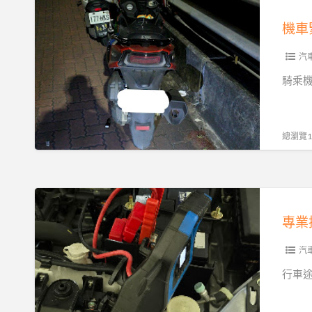
機
支
業
吊
車
援
機車
解
救
緊
困
援：
急
汽
之
24
救
騎乘
道
小
援
時
指
陷
南
總瀏覽12
車
｜
困
都
境
市
專
的
與
業
及
山
接
時
區
電
汽
救
即
服
行車
星
時
務
拖
｜