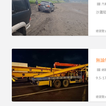
援
能
車
汽
不
可
沙灘陷
能
以
理
自
賠
己
總瀏覽14
一
救
次
嗎？
看
90%
無
懂
駕
論
｜
駛
物
避
都
品
網
免
失
大
9.5
白
敗
小
忙
的
輕
一
沙
重，
總瀏覽31
場
灘
吊