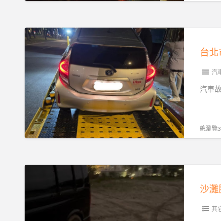
道
特
路
殊
救
台
車
援
北
輛
｜
市
運
拋
汽
汽
輸
錨、
車
汽車
的
沒
緊
完
電、
急
整
爆
道
總瀏覽37
指
胎、
路
南
事
救
故
援
沙
拖
24H
灘
吊
全
脫
即
天
困
其
時
候