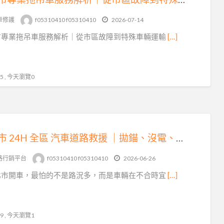
tag
24
車修護
f05310410 f05310410
2026-07-14
小
市專業拖吊車服務解析｜從市區故障到特殊車輛運輸
[…]
時
重
機
 , 今天瀏覽0
拖
吊
新北市 24H 全區 汽車道路救援 ｜拋錨、沒電、爆胎、事故拖吊即時到場
路行銷平台
f05310410 f05310410
2026-06-26
北市開車，最怕的不是路況多，而是車輛在不合時宜
[…]
 , 今天瀏覽1