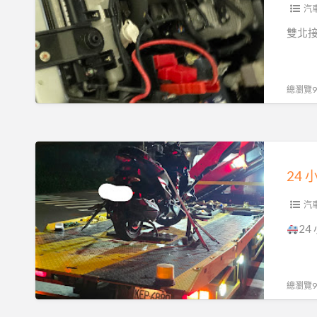
電
汽
救
雙北接
援
服
務！
總瀏覽94
汽
機
車
24
重
小
機
時
24H
苗
汽
15
栗
2
分
汽
鐘
車
必
重
總瀏覽90
達
機
0913177311