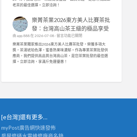
訂
茶
中
老茶的最佳選擇。立即洽詢！
打
做
業
造
，
榮
舒
抗
樂菁茶業2026東方美人比賽茶批
獲
適
菌
2
發：台灣高山茶王級的極品享受
耐
機
0
用
在
由
app.888
在 2026-07-08 -
能
留言功能已關閉
2
，
〈
布
6
樂菁茶業獨家推出2026東方美人比賽茶批發，榮獲多項大
輕
樂
與
台
獎，茶湯琥珀色澤，蜜香熟果味濃郁。作為專業茶葉批發供
鬆
菁
高
灣
應商，我們提供高品質台灣高山茶，是您茶葉批發的最佳選
拆
茶
密
陳
擇。立即洽詢，享滿斤免運優惠！
洗
業
度
年
！
2
泡
老
〉
0
棉
茶
中
2
，
競
6
舒
賽
東
適
佳
方
耐
績
美
用
！
人
首
專
[e台灣]還有更多…
比
選
業
賽
！
茶
myPost廣告網
快速發佈
茶
〉
葉
批
中
房屋修繕
水電維修廠商名錄
批