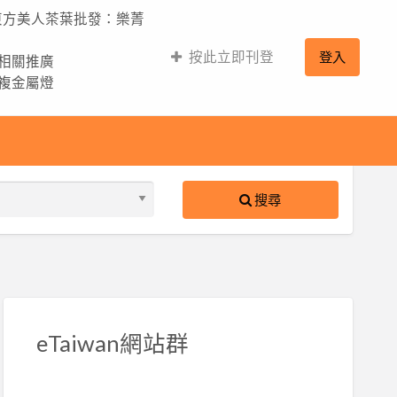
,東方美人茶葉批發：樂菁
按此立即刊登
登入
的相關推廣
,複金屬燈
搜尋
S
ed
eTaiwan網站群