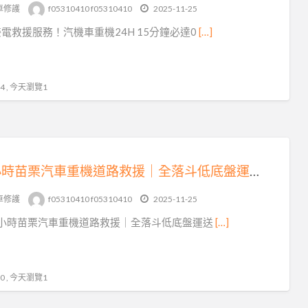
tag
車修護
f05310410 f05310410
2025-11-25
24
電救援服務！汽機車重機24H 15分鐘必達0
[…]
小
時
桃
 , 今天瀏覽1
園
道
路
救
24 小時苗栗汽車重機道路救援｜全落斗低底盤運送，15 分鐘火速到場！
援
車修護
f05310410 f05310410
2025-11-25
4 小時苗栗汽車重機道路救援｜全落斗低底盤運送
[…]
 , 今天瀏覽1