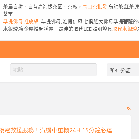
茶農自耕、自有高海拔茶園、茶廠，
高山茶批發
,烏龍茶,紅茶
茶業
準提佛母 推廣網
: 準提佛母, 准提佛母,七俱胝大佛母準提菩薩
水銀燈,複金屬燈超耗電，最佳的取代LED照明燈具
取代水銀燈
RS
Fe
for
雙北接電救援服務！汽機車重機24H 15分鐘必達0913177311
ad