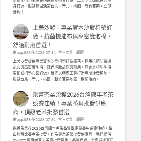
無論是椅墊泡棉更換或椅墊布套訂做，上美沙發都能為您量
品
沙
身打造，服務範圍涵蓋台北、新北、桃園、新竹苗栗。立即
質
發
洽詢！
堅
：
持
專
！
上美沙發：專業實木沙發椅墊訂
業
茶
實
做，抗菌機能布與高密度泡棉，
園
木
日
舒適耐用首選！
沙
常
發
在
由
app.888
在 2026-07-31 -
留言功能已關閉
管
椅
〈
上美沙發提供專業實木沙發椅墊訂做服務，採用抗菌防霉機
理
墊
上
能布與高密度泡棉，確保極致舒適與耐用。無論是椅墊泡棉
，
訂
美
更換或椅墊布套訂做，我們以精湛工藝打造專屬沙發椅墊，
成
做
沙
服務台北、新北、桃園、新竹苗栗地區，歡迎洽詢。
就
，
發
頂
高
：
級
密
樂菁茶業榮獲2026台灣陳年老茶
專
茶
度
業
競賽佳績！專業茶葉批發供應
葉
泡
實
批
棉
商，頂級老茶批發首選
木
發
、
沙
在
由
app.888
在 2026-07-31 -
留言功能已關閉
供
機
發
〈
應
樂菁茶業在2026台灣陳年老茶品質鑑定競賽中榮獲佳績，推
能
椅
樂
商
出珍稀比賽老茶批發。作為專業茶葉批發供應商，我們提供
布
墊
菁
〉
25-40年頂級老茶，茶廠批發直營，品質保證，是您尋找真正
套