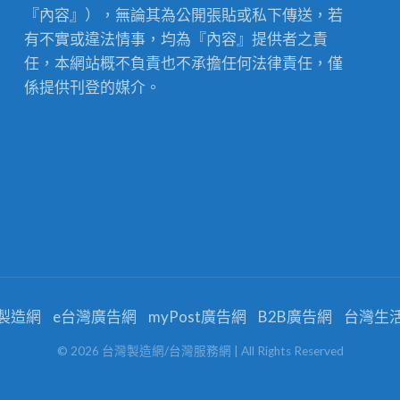
『內容』），無論其為公開張貼或私下傳送，若
有不實或違法情事，均為『內容』提供者之責
任，本網站概不負責也不承擔任何法律責任，僅
係提供刊登的媒介。
製造網
e台灣廣告網
myPost廣告網
B2B廣告網
台灣生
©
2026
台灣製造網/台灣服務網
| All Rights Reserved