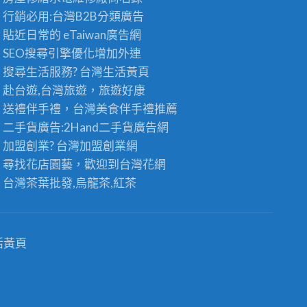
發
發
行銷必用:台灣B2B
分類廣告
：
供
台
貼近日常的
eTaiwan廣告網
應
灣
商
SEO搜尋引擎優化
增加外連
高
，
搜尋生活服務? 台灣
生活黃頁
山
頂
茶
級
赴台遊,台灣旅遊
，旅遊好康
王
老
送禮伴手禮，台灣美食
伴手禮
推薦
級
茶
的
二手貨廣告:2Hand
二手貨
廣告網
批
極
發
加盟創業? 台灣
加盟創業
網
品
首
尋找花店園藝，歡迎到
台灣花網
享
選
受
〉
台灣茶葉批發
,烏龍茶,紅茶
〉
中
中
活黃頁