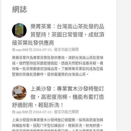
網誌
樂菁茶業：台灣高山茶批發的品
質堅持！茶園日常管理，成就頂
級茶葉批發供應商
在
由
app.888
在 2026-07-31 -
留言功能已關閉
〈
樂菁茶業作為專業茶葉批發供應商，深耕台灣高山茶批發領
樂
域。我們堅持從茶園管理做起，透過天然肥料滋養茶樹，確
菁
保每一批茶葉都達到頂級品質。了解樂菁茶業如何成為您最
茶
堅實的茶廠批發夥伴，提供最優質的台灣高山茶。
業
：
上美沙發：專業實木沙發椅墊訂
台
灣
做，高密度泡棉、機能布套打造
高
舒適耐用，輕鬆拆洗！
山
茶
在
由
app.888
在 2026-07-31 -
留言功能已關閉
批
〈
上美沙發提供專業實木沙發椅墊訂做服務，採用高密度泡棉
發
上
與機能布套，搭配ㄇ字型拉鍊設計，輕鬆拆洗，耐用舒適。
的
美