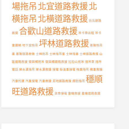
場拖吊
北宜道路救援
北
橫拖吊
北橫道路救援
台北道路
合歡山道路救援
救援
吊卡車出租
吊卡
坪林道路救援
車運輸
地下室拖吊
基隆拖吊
車
基隆道路救救
士林拖吊
士林拖吊車
士林拖車
士林道路救援
山
區道路救援
復興鄉拖吊
復興鄉道路救援
拉拉山拖吊
拖吊車
拖吊
電話
掉水溝拖吊
掉水溝救援
接電
柴油車接電
機車拖吊
機車救援
穩順
汽車托運
汽車接電
汽車救援
泥地道路救援
爆胎拖吊
旺道路救援
貨車接電
重機救援
重機道路救援