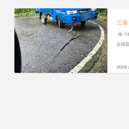
道
路
三
救
灣
援
南
｜
庄
汽
全
峨
在桃
落
嵋
斗
獅
低
潭
總瀏覽19
底
大
盤
湖
運
專
送，
業
15
道
分
路
鐘
救
火
援，