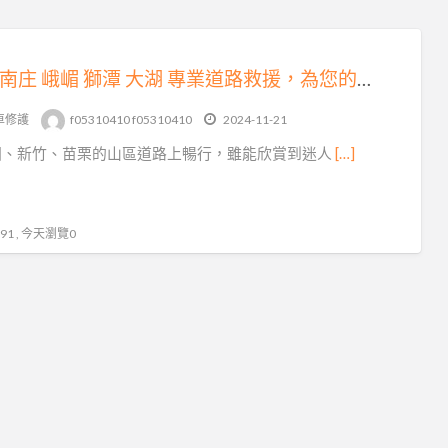
三灣 南庄 峨嵋 獅潭 大湖 專業道路救援，為您的出行保駕護航
車修護
f05310410 f05310410
2024-11-21
園、新竹、苗栗的山區道路上暢行，雖能欣賞到迷人
[…]
1 , 今天瀏覽0