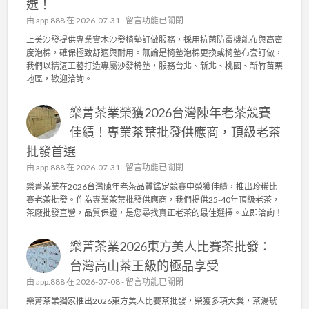
園
選！
木
日
沙
在
由
app.888
在 2026-07-31 -
留言功能已關閉
常
發
〈
上美沙發提供專業實木沙發椅墊訂做服務，採用抗菌防霉機能布與高密
管
椅
上
度泡棉，確保極致舒適與耐用。無論是椅墊泡棉更換或椅墊布套訂做，
理
墊
美
我們以精湛工藝打造專屬沙發椅墊，服務台北、新北、桃園、新竹苗栗
，
訂
沙
地區，歡迎洽詢。
成
做
發
就
，
：
頂
高
樂菁茶業榮獲2026台灣陳年老茶競賽
專
級
密
業
佳績！專業茶葉批發供應商，頂級老茶
茶
度
實
葉
泡
批發首選
木
批
棉
沙
在
由
app.888
在 2026-07-31 -
留言功能已關閉
發
、
發
〈
供
樂菁茶業在2026台灣陳年老茶品質鑑定競賽中榮獲佳績，推出珍稀比
機
椅
樂
應
賽老茶批發。作為專業茶葉批發供應商，我們提供25-40年頂級老茶，
能
墊
菁
商
茶廠批發直營，品質保證，是您尋找真正老茶的最佳選擇。立即洽詢！
布
訂
茶
〉
套
做
業
中
打
，
樂菁茶業2026東方美人比賽茶批發：
榮
造
抗
獲
台灣高山茶王級的極品享受
舒
菌
2
適
在
由
app.888
在 2026-07-08 -
機
留言功能已關閉
0
耐
〈
能
2
樂菁茶業獨家推出2026東方美人比賽茶批發，榮獲多項大獎，茶湯琥
用
樂
布