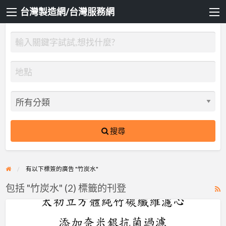
台灣製造網/台灣服務網
搜尋
有以下標簽的廣告 "竹炭水"
包括 "竹炭水" (2) 標籤的刊登
R
F
太
f
初