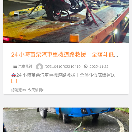
苗
0913177311
栗
汽
車
重
機
道
24 小時苗栗汽車重機道路救援｜全落斗低底盤運送，15 分鐘火速到場！
路
汽車修護
f05310410 f05310410
2025-11-25
救
24 小時苗栗汽車重機道路救援｜全落斗低底盤運送
援
[…]
｜
總瀏覽89 , 今天瀏覽0
全
落
斗
三
低
灣
底
南
盤