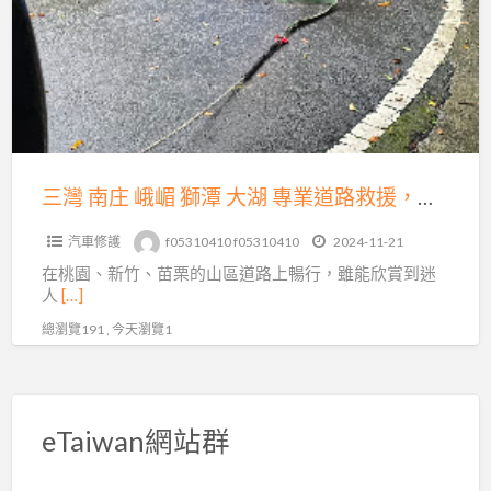
庄
運
峨
送，
嵋
15
獅
分
潭
鐘
大
火
湖
三灣 南庄 峨嵋 獅潭 大湖 專業道路救援，為您的出行保駕護航
速
專
到
汽車修護
f05310410 f05310410
2024-11-21
業
場！
在桃園、新竹、苗栗的山區道路上暢行，雖能欣賞到迷
道
人
[…]
路
總瀏覽191 , 今天瀏覽1
救
援，
為
您
eTaiwan網站群
的
出