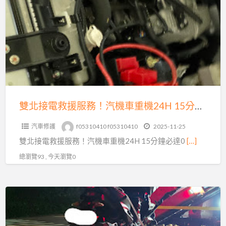
a
接
t
電
救
援
服
務！
汽
機
雙北接電救援服務！汽機車重機24H 15分鐘必達0913177311
車
汽車修護
f05310410 f05310410
2025-11-25
重
雙北接電救援服務！汽機車重機24H 15分鐘必達0
[…]
機
24H
總瀏覽93 , 今天瀏覽0
15
分
24
鐘
小
必
時
達