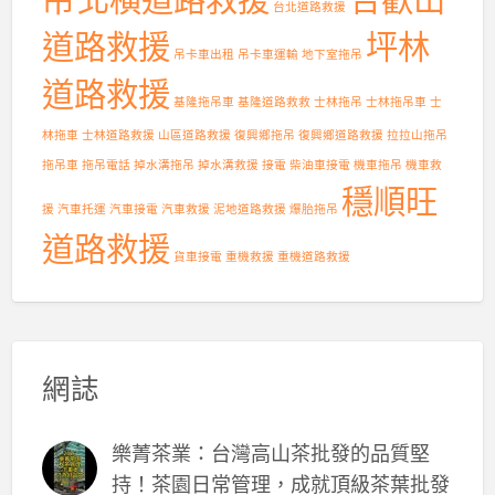
台北道路救援
道路救援
坪林
吊卡車出租
吊卡車運輸
地下室拖吊
道路救援
基隆拖吊車
基隆道路救救
士林拖吊
士林拖吊車
士
林拖車
士林道路救援
山區道路救援
復興鄉拖吊
復興鄉道路救援
拉拉山拖吊
拖吊車
拖吊電話
掉水溝拖吊
掉水溝救援
接電
柴油車接電
機車拖吊
機車救
穩順旺
援
汽車托運
汽車接電
汽車救援
泥地道路救援
爆胎拖吊
道路救援
貨車接電
重機救援
重機道路救援
網誌
樂菁茶業：台灣高山茶批發的品質堅
持！茶園日常管理，成就頂級茶葉批發