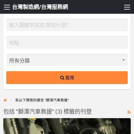
台灣製造網/台灣服務網
搜尋
有以下標簽的廣告 "獅潭汽車救援"
包括 "獅潭汽車救援" (3) 標籤的刊登
R
F
雙
f
北