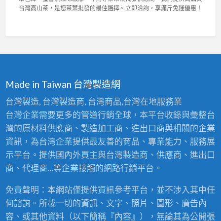
，
菁
與
台
台灣高山茶，是您茶葉批發的最佳選擇。立即洽詢，享滿斤免運優惠！
輕
茶
高
灣
鬆
業
密
陳
拆
2
度
年
洗
0
泡
老
！
2
棉
茶
〉
6
，
競
中
東
舒
賽
方
適
佳
Made in Taiwan 台灣製造網
美
耐
績
人
用
！
台灣製造, 台灣製造商, 台灣商品,台灣在地服務業
比
首
專
台灣企業需要更多的管道行銷全球，本平台收錄與彙整台
賽
選
業
茶
！
灣的原材料供應商、製造加工商、進出口商與相關的企業
茶
批
〉
葉
資訊，為台灣企業提供最友善的商品、專業能力、服務展
發
中
批
：
示平台。提供國內外買主與台灣製造商、供應商、進出口
發
台
供
商、代理商…等企業接觸的網路行銷平台。
灣
應
高
商
免責聲明：本網站僅提供資訊參考平台，並不涉入其中任
山
，
茶
何諮詢。所載一切的資訊、文字、照片、圖形、廣告內
頂
王
級
容、或其他資料（以下簡稱『內容』），無論其為公開張
級