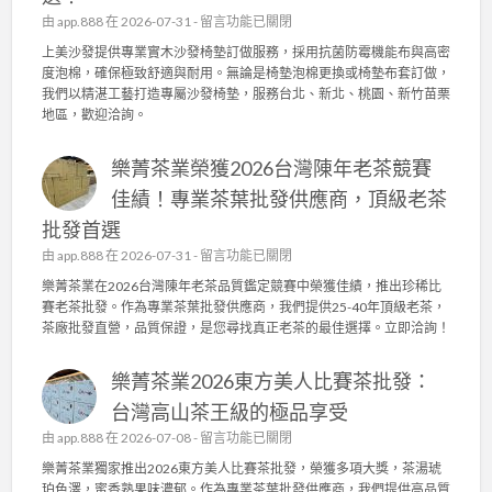
日
沙
在
由
app.888
在 2026-07-31 -
留言功能已關閉
常
發
〈
上美沙發提供專業實木沙發椅墊訂做服務，採用抗菌防霉機能布與高密
管
椅
上
度泡棉，確保極致舒適與耐用。無論是椅墊泡棉更換或椅墊布套訂做，
理
墊
美
我們以精湛工藝打造專屬沙發椅墊，服務台北、新北、桃園、新竹苗栗
，
訂
沙
地區，歡迎洽詢。
成
做
發
就
，
：
頂
高
樂菁茶業榮獲2026台灣陳年老茶競賽
專
級
密
業
佳績！專業茶葉批發供應商，頂級老茶
茶
度
實
葉
泡
批發首選
木
批
棉
沙
在
由
app.888
在 2026-07-31 -
留言功能已關閉
發
、
發
〈
供
樂菁茶業在2026台灣陳年老茶品質鑑定競賽中榮獲佳績，推出珍稀比
機
椅
樂
應
賽老茶批發。作為專業茶葉批發供應商，我們提供25-40年頂級老茶，
能
墊
菁
商
茶廠批發直營，品質保證，是您尋找真正老茶的最佳選擇。立即洽詢！
布
訂
茶
〉
套
做
業
中
打
，
樂菁茶業2026東方美人比賽茶批發：
榮
造
抗
獲
台灣高山茶王級的極品享受
舒
菌
2
適
在
由
app.888
在 2026-07-08 -
機
留言功能已關閉
0
耐
〈
能
2
樂菁茶業獨家推出2026東方美人比賽茶批發，榮獲多項大獎，茶湯琥
用
樂
布
6
珀色澤，蜜香熟果味濃郁。作為專業茶葉批發供應商，我們提供高品質