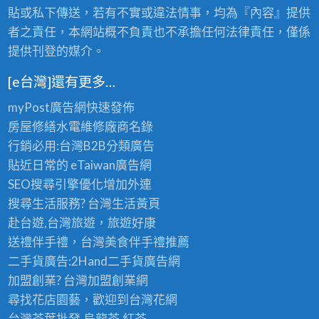
老
的
貼或私下傳送，若有不實或違法情事，均為『內容』提供
茶
極
批
者之責任，本網站概不負責也不承擔任何法律責任，僅係
品
發
提供刊登的媒介。
享
首
受
選
〉
[e台灣]還有更多…
〉
中
中
myPost廣告網
快速發佈
房屋修繕
水電維修廠商名錄
行銷必用:台灣B2B
分類廣告
貼近日常的
eTaiwan廣告網
SEO搜尋引擎優化
增加外連
搜尋生活服務? 台灣
生活黃頁
赴台遊,台灣旅遊
，旅遊好康
送禮伴手禮，台灣美食
伴手禮
推薦
二手貨廣告:2Hand
二手貨
廣告網
加盟創業? 台灣
加盟創業
網
尋找花店園藝，歡迎到
台灣花網
台灣茶葉批發
,烏龍茶,紅茶