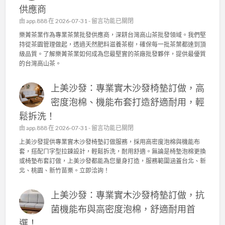
供應商
在
由
app.888
在 2026-07-31 -
留言功能已關閉
〈
樂菁茶業作為專業茶葉批發供應商，深耕台灣高山茶批發領域。我們堅
樂
持從茶園管理做起，透過天然肥料滋養茶樹，確保每一批茶葉都達到頂
菁
級品質。了解樂菁茶業如何成為您最堅實的茶廠批發夥伴，提供最優質
茶
的台灣高山茶。
業
：
上美沙發：專業實木沙發椅墊訂做，高
台
灣
密度泡棉、機能布套打造舒適耐用，輕
高
鬆拆洗！
山
茶
在
由
app.888
在 2026-07-31 -
留言功能已關閉
批
〈
上美沙發提供專業實木沙發椅墊訂做服務，採用高密度泡棉與機能布
發
上
套，搭配ㄇ字型拉鍊設計，輕鬆拆洗，耐用舒適。無論是椅墊泡棉更換
的
美
或椅墊布套訂做，上美沙發都能為您量身打造，服務範圍涵蓋台北、新
品
沙
北、桃園、新竹苗栗。立即洽詢！
質
發
堅
：
持
上美沙發：專業實木沙發椅墊訂做，抗
專
！
業
菌機能布與高密度泡棉，舒適耐用首
茶
實
園
選！
木