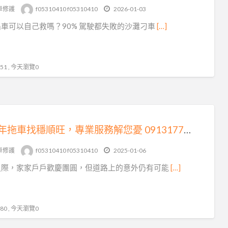
車修護
f05310410 f05310410
2026-01-03
車可以自己救嗎？90% 駕駛都失敗的沙灘刁車
[…]
1 , 今天瀏覽0
《過年拖車找穩順旺，專業服務解您憂 0913177311，LINE 同號》
車修護
f05310410 f05310410
2025-01-06
之際，家家戶戶歡慶團圓，但道路上的意外仍有可能
[…]
0 , 今天瀏覽0