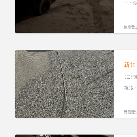
救
一、
到
服
援
場
務
與
｜
沙
總瀏覽12
發
灘
不
拖
動、
吊：
新
故
新
北、
障、
北、
基
爆
基
隆、
汽
胎、
隆、
桃
新北
事
桃
園、
故
園、
台
拖
台
北
總瀏覽12
運
北
沙
快
的
灘
速
專
拖