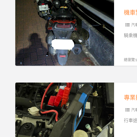
機
支
業
吊
車
援
機車
解
救
緊
困
援：
急
汽
之
24
救
騎乘
道
小
援
時
指
陷
南
總瀏覽13
車
｜
困
都
境
市
專
的
與
業
及
山
接
時
區
電
汽
救
即
服
行車
星
時
務
拖
｜