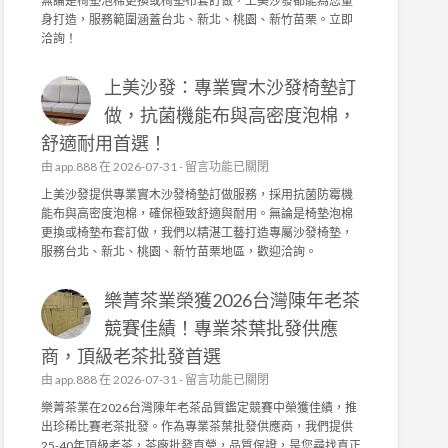
無論是椅墊泡棉更換或椅墊布套訂做，上美沙發都能為您量
品
沙
身打造，服務範圍涵蓋台北、新北、桃園、新竹苗栗。立即
質
發
洽詢！
堅
：
持
專
！
上美沙發：專業實木沙發椅墊訂
業
茶
實
做，抗菌機能布與高密度泡棉，
園
木
日
舒適耐用首選！
沙
常
發
在
由
app.888
在 2026-07-31 -
留言功能已關閉
管
椅
〈
上美沙發提供專業實木沙發椅墊訂做服務，採用抗菌防霉機
理
墊
上
能布與高密度泡棉，確保極致舒適與耐用。無論是椅墊泡棉
，
訂
美
更換或椅墊布套訂做，我們以精湛工藝打造專屬沙發椅墊，
成
做
沙
服務台北、新北、桃園、新竹苗栗地區，歡迎洽詢。
就
，
發
頂
高
：
級
密
樂菁茶業榮獲2026台灣陳年老茶
專
茶
度
業
競賽佳績！專業茶葉批發供應
葉
泡
實
批
棉
商，頂級老茶批發首選
木
發
、
沙
在
由
app.888
在 2026-07-31 -
留言功能已關閉
供
機
發
〈
應
樂菁茶業在2026台灣陳年老茶品質鑑定競賽中榮獲佳績，推
能
椅
樂
商
出珍稀比賽老茶批發。作為專業茶葉批發供應商，我們提供
布
墊
菁
〉
25-40年頂級老茶，茶廠批發直營，品質保證，是您尋找真正
套