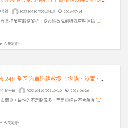
tag
沙
車修護
f05310410 f05310410
2026-07-14
灘
市專業拖吊車服務解析｜從市區故障到特殊車輛運輸
[…]
拖
吊
車
 , 今天瀏覽1
新北市 24H 全區 汽車道路救援 ｜拋錨、沒電、爆胎、事故拖吊即時到場
路行銷平台
f05310410 f05310410
2026-06-26
北市開車，最怕的不是路況多，而是車輛在不合時宜
[…]
 , 今天瀏覽1