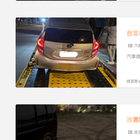
道
特
路
殊
救
台
車
援
北
輛
｜
市
運
拋
汽
汽
輸
錨、
車
汽車
的
沒
緊
完
電、
急
整
爆
道
總瀏覽40
指
胎、
路
南
事
救
故
援
沙
拖
24H
灘
吊
全
脫
即
天
困
其
時
候