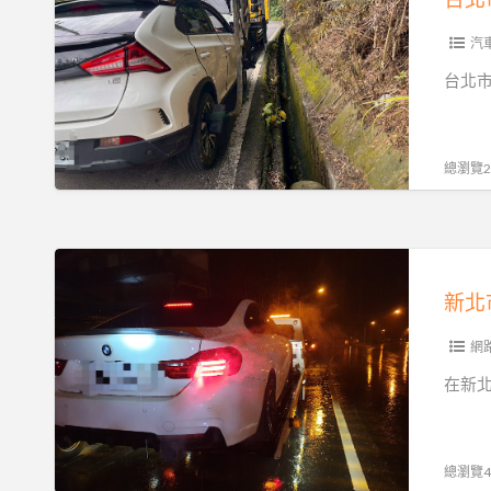
市
專
汽
業
台北
拖
吊
車
總瀏覽28
服
務
解
新
析
北
｜
市
從
24H
網
市
全
在新
區
區
故
汽
障
車
總瀏覽42
到