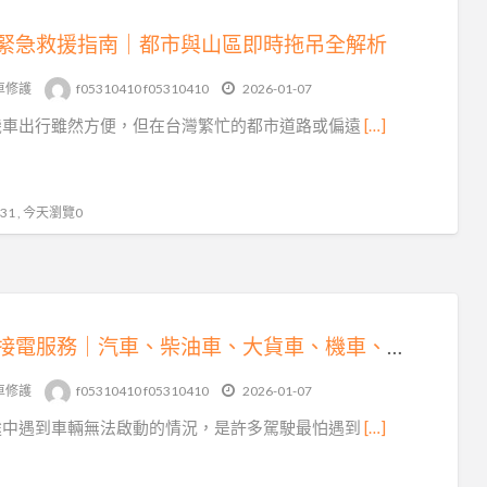
緊急救援指南｜都市與山區即時拖吊全解析
車修護
f05310410 f05310410
2026-01-07
機車出行雖然方便，但在台灣繁忙的都市道路或偏遠
[…]
1 , 今天瀏覽0
專業接電服務｜汽車、柴油車、大貨車、機車、重機全方位救援
車修護
f05310410 f05310410
2026-01-07
途中遇到車輛無法啟動的情況，是許多駕駛最怕遇到
[…]