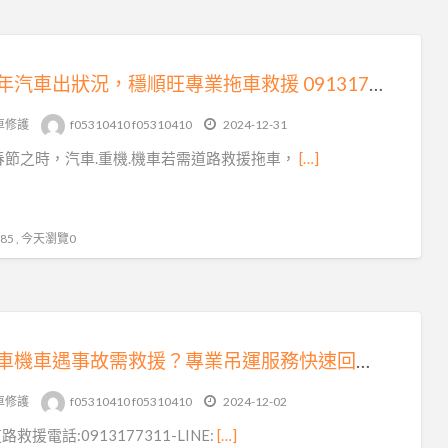
《過年汽車出狀況，穩順旺專業拖車救援 0913177311，LINE 同號》
車修護
f05310410 f05310410
2024-12-31
春節之時，汽車.重機.機車若需道路救援拖車，
[…]
5 , 今天瀏覽0
《汽車機車遇事故需救援？專業吊運服務快速回應解您憂》
車修護
f05310410 f05310410
2024-12-02
救援電話:0913177311-LINE:
[…]