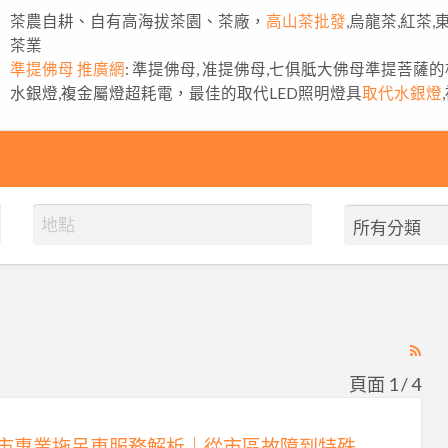
茶農自耕、自有高海拔茶園、茶廠，
高山茶批發
,烏龍茶,紅茶
茶業
準提佛母 推廣網
: 準提佛母, 准提佛母,七俱胝大佛母準提菩薩
水銀燈,複金屬燈超耗電，最佳的取代LED照明燈具
取代水銀燈
RS
Fe
頁面 1 / 4
for
ad
台北市專業拖吊車服務解析｜從市區故障到特殊車輛運輸的完整指南