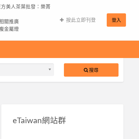
,東方美人茶葉批發：樂菁
按此立即刊登
登入
的相關推廣
,複金屬燈
搜尋
S
ed
eTaiwan網站群