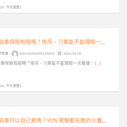
9 , 今天瀏覽1
沙灘陷車保險有賠嗎？拖吊、刁車能不能理賠一次看懂｜避免白忙一場
車修護
f05310410 f05310410
2026-01-03
陷車保險有賠嗎？拖吊、刁車能不能理賠一次看懂｜
[…]
6 , 今天瀏覽1
沙灘陷車可以自己救嗎？90% 駕駛都失敗的沙灘刁車真相｜專業沙灘拖吊救援解析