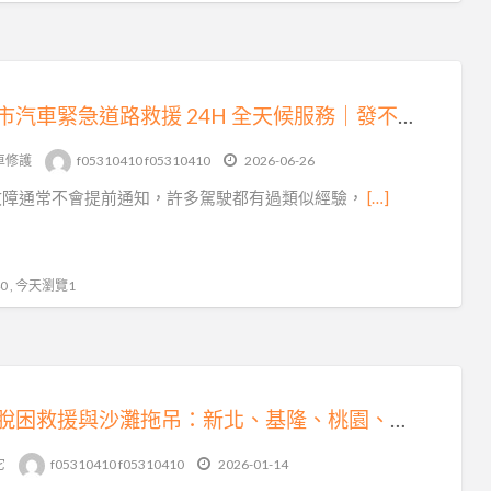
台北市汽車緊急道路救援 24H 全天候服務｜發不動、故障、爆胎、事故拖運快速支援
車修護
f05310410 f05310410
2026-06-26
故障通常不會提前通知，許多駕駛都有過類似經驗，
[…]
 , 今天瀏覽1
沙灘脫困救援與沙灘拖吊：新北、基隆、桃園、台北的專業解困之道
它
f05310410 f05310410
2026-01-14