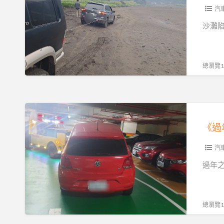
援
能
車
汽
不
可
沙灘陷
能
以
理
自
賠
己
總瀏覽15
一
救
次
嗎？
看
90%
《過
懂
駕
年
｜
駛
拖
避
都
車
汽
免
失
找
過年
白
敗
穩
忙
的
順
一
沙
旺，
總瀏覽18
場
灘
專