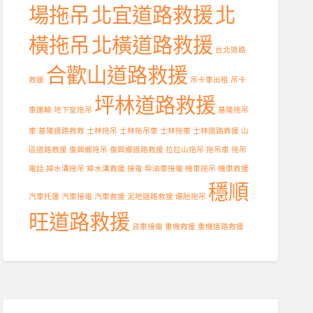
場拖吊
北宜道路救援
北
橫拖吊
北橫道路救援
台北道路
合歡山道路救援
救援
吊卡車出租
吊卡
坪林道路救援
車運輸
地下室拖吊
基隆拖吊
車
基隆道路救救
士林拖吊
士林拖吊車
士林拖車
士林道路救援
山
區道路救援
復興鄉拖吊
復興鄉道路救援
拉拉山拖吊
拖吊車
拖吊
電話
掉水溝拖吊
掉水溝救援
接電
柴油車接電
機車拖吊
機車救援
穩順
汽車托運
汽車接電
汽車救援
泥地道路救援
爆胎拖吊
旺道路救援
貨車接電
重機救援
重機道路救援