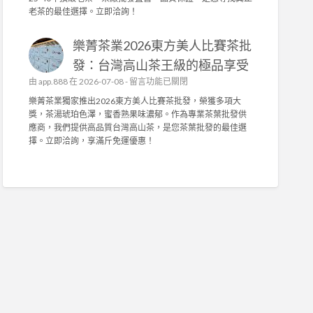
訂
茶
中
老茶的最佳選擇。立即洽詢！
打
做
業
造
，
榮
舒
抗
樂菁茶業2026東方美人比賽茶批
獲
適
菌
2
發：台灣高山茶王級的極品享受
耐
機
0
用
在
由
app.888
在 2026-07-08 -
能
留言功能已關閉
2
，
〈
布
6
樂菁茶業獨家推出2026東方美人比賽茶批發，榮獲多項大
輕
樂
與
台
獎，茶湯琥珀色澤，蜜香熟果味濃郁。作為專業茶葉批發供
鬆
菁
高
灣
應商，我們提供高品質台灣高山茶，是您茶葉批發的最佳選
拆
茶
密
陳
擇。立即洽詢，享滿斤免運優惠！
洗
業
度
年
！
2
泡
老
〉
0
棉
茶
中
2
，
競
6
舒
賽
東
適
佳
方
耐
績
美
用
！
人
首
專
比
選
業
賽
！
茶
茶
〉
葉
批
中
批