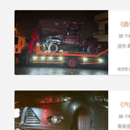
刁
業
車
服
《過
真
務
年
相
解
汽
｜
您
車
汽
專
憂
出
過年.
業
0913177311，
狀
沙
LINE
況，
灘
同
穩
總瀏覽18
拖
號》
順
吊
旺
救
專
《汽
援
業
車
解
拖
機
析
車
車
汽
救
遇
專業道路