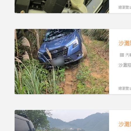
吊
汽
總瀏覽13
全
車、
解
柴
析
油
沙
車、
灘
大
陷
貨
車
汽
車、
保
沙灘
機
險
車、
有
重
賠
總瀏覽13
機
嗎？
全
拖
方
吊、
沙
位
刁
灘
救
車
陷