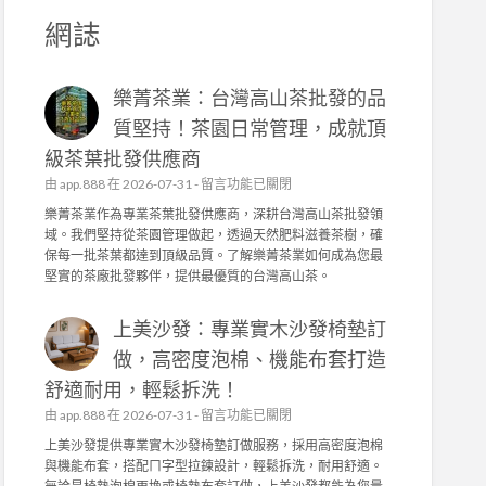
網誌
樂菁茶業：台灣高山茶批發的品
質堅持！茶園日常管理，成就頂
級茶葉批發供應商
在
由
app.888
在 2026-07-31 -
留言功能已關閉
〈
樂菁茶業作為專業茶葉批發供應商，深耕台灣高山茶批發領
樂
域。我們堅持從茶園管理做起，透過天然肥料滋養茶樹，確
菁
保每一批茶葉都達到頂級品質。了解樂菁茶業如何成為您最
茶
堅實的茶廠批發夥伴，提供最優質的台灣高山茶。
業
：
上美沙發：專業實木沙發椅墊訂
台
灣
做，高密度泡棉、機能布套打造
高
舒適耐用，輕鬆拆洗！
山
茶
在
由
app.888
在 2026-07-31 -
留言功能已關閉
批
〈
上美沙發提供專業實木沙發椅墊訂做服務，採用高密度泡棉
發
上
與機能布套，搭配ㄇ字型拉鍊設計，輕鬆拆洗，耐用舒適。
的
美