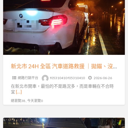
北
到
市
特
24H
殊
全
車
區
輛
汽
運
車
輸
道
的
路
新北市 24H 全區 汽車道路救援 ｜拋錨、沒電、爆胎、事故拖吊即時到場
完
救
整
網路行銷平台
f05310410 f05310410
2026-06-26
援
指
在新北市開車，最怕的不是路況多，而是車輛在不合時
｜
南
宜
[…]
拋
總瀏覽38 , 今天瀏覽0
錨、
沒
電、
台
爆