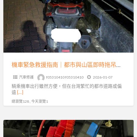
車
緊
困
急
境
救
的
援
及
指
時
南
救
｜
星
都
機車緊急救援指南｜都市與山區即時拖吊全解析
市
汽車修護
f05310410 f05310410
2026-01-07
與
騎乘機車出行雖然方便，但在台灣繁忙的都市道路或偏
山
遠
[…]
區
總瀏覽128 , 今天瀏覽1
即
時
拖
專
吊
業
全