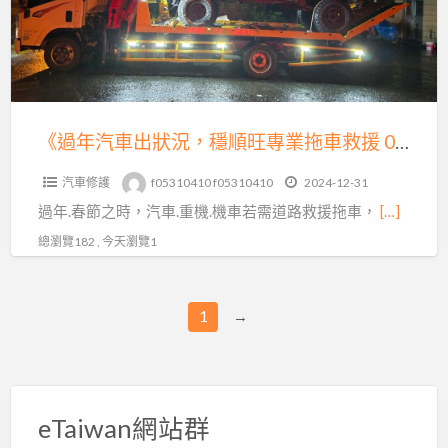
狀
況，
穩
順
旺
《過年汽車出狀況，穩順旺專業拖車救援 0913177311，LINE 同號》
專
汽車修護
f05310410 f05310410
2024-12-31
業
過年.春節之時，汽車.重機.機車若需道路救援拖車，
[…]
拖
車
總瀏覽182 , 今天瀏覽1
救
援
1
→
0913177311，
LINE
同
號》
eTaiwan網站群