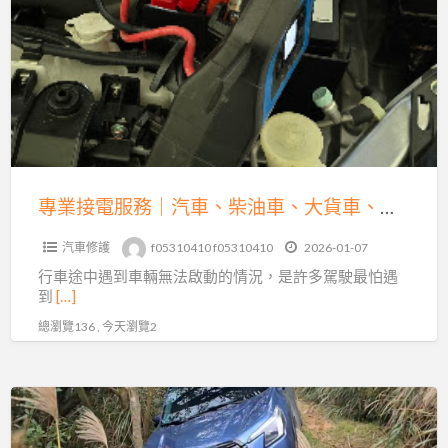
接
解
電
析
服
務
｜
汽
車、
柴
專業接電服務｜汽車、柴油車、大貨車、機車、重機全方位救援
油
汽車修護
f05310410 f05310410
2026-01-07
車、
行車途中遇到車輛無法啟動的情況，是許多駕駛最怕遇
大
到
[…]
貨
總瀏覽136 , 今天瀏覽2
車、
機
車、
沙
重
灘
機