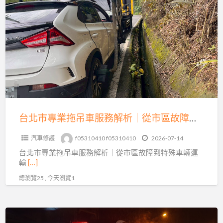
a
北
t
市
專
業
拖
吊
車
服
務
台北市專業拖吊車服務解析｜從市區故障到特殊車輛運輸的完整指南
解
汽車修護
f05310410 f05310410
2026-07-14
析
台北市專業拖吊車服務解析｜從市區故障到特殊車輛運
｜
輸
[…]
從
總瀏覽25 , 今天瀏覽1
市
區
故
新
障