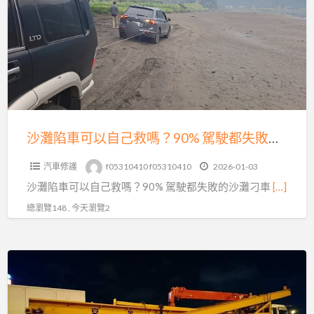
次
車
看
可
懂
以
｜
自
避
己
免
救
白
嗎？
沙灘陷車可以自己救嗎？90% 駕駛都失敗的沙灘刁車真相｜專業沙灘拖吊救援解析
忙
90%
一
汽車修護
f05310410 f05310410
2026-01-03
駕
場
沙灘陷車可以自己救嗎？90% 駕駛都失敗的沙灘刁車
[…]
駛
都
總瀏覽148 , 今天瀏覽2
失
敗
無
的
論
沙
物
灘