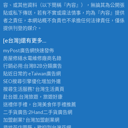
王
級
容、或其他資料（以下簡稱『內容』），無論其為公開張
級
老
的
貼或私下傳送，若有不實或違法情事，均為『內容』提供
茶
極
批
者之責任，本網站概不負責也不承擔任何法律責任，僅係
品
發
提供刊登的媒介。
享
首
受
選
〉
[e台灣]還有更多…
〉
中
中
myPost廣告網
快速發佈
房屋修繕
水電維修廠商名錄
行銷必用:台灣B2B
分類廣告
貼近日常的
eTaiwan廣告網
SEO搜尋引擎優化
增加外連
搜尋生活服務? 台灣
生活黃頁
赴台遊,台灣旅遊
，旅遊好康
送禮伴手禮，台灣美食
伴手禮
推薦
二手貨廣告:2Hand
二手貨
廣告網
加盟創業? 台灣
加盟創業
網
尋找花店園藝，歡迎到
台灣花網