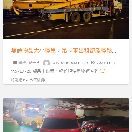
品
刁
大
車
小
真
輕
相
重，
｜
吊
專
卡
無論物品大小輕重，吊卡車出租都能輕鬆搞定！聯繫我們吧！
業
車
沙
網路行銷平台
f05310410 f05310410
2025-11-27
出
灘
9.5-17-26 噸吊卡出租，輕鬆解決重物運輸難
[…]
租
拖
都
總瀏覽316 , 今天瀏覽0
吊
能
救
輕
援
《過
鬆
解
年
搞
析
拖
定！
車
聯