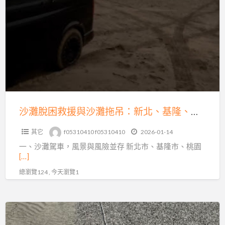
發
脫
不
困
動、
救
故
援
障、
與
爆
沙
胎、
灘
事
拖
沙灘脫困救援與沙灘拖吊：新北、基隆、桃園、台北的專業解困之道
故
吊：
拖
其它
f05310410 f05310410
2026-01-14
新
運
一、沙灘駕車，風景與風險並存 新北市、基隆市、桃園
北、
快
[…]
基
速
總瀏覽124 , 今天瀏覽1
隆、
支
桃
援
園、
新
台
北、