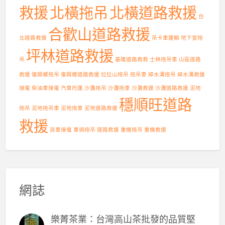
救援
北橫拖吊
北橫道路救援
台
合歡山道路救援
北道路救援
吊卡車運輸
地下室拖
坪林道路救援
吊
基隆道路救救
士林拖吊車
山區道路
救援
復興鄉拖吊
復興鄉道路救援
拉拉山拖吊
拖吊車
掉水溝拖吊
掉水溝救援
接電
柴油車接電
汽車托運
沙灘拖吊
沙灘拖車
沙灘救援
沙灘道路救援
泥地
穩順旺道路
拖吊
泥地拖吊車
泥地拖車
泥地道路救援
救援
貨車接電
車禍拖吊
道路救援
重機拖吊
重機救援
網誌
樂菁茶業：台灣高山茶批發的品質堅