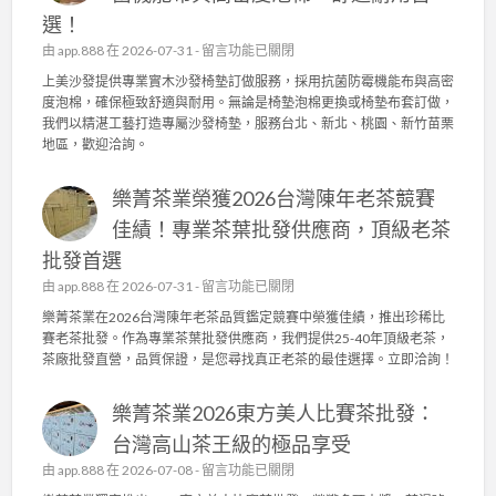
實
園
選！
木
日
沙
在
由
app.888
在 2026-07-31 -
留言功能已關閉
常
發
〈
上美沙發提供專業實木沙發椅墊訂做服務，採用抗菌防霉機能布與高密
管
椅
上
度泡棉，確保極致舒適與耐用。無論是椅墊泡棉更換或椅墊布套訂做，
理
墊
美
我們以精湛工藝打造專屬沙發椅墊，服務台北、新北、桃園、新竹苗栗
，
訂
沙
地區，歡迎洽詢。
成
做
發
就
，
：
頂
高
樂菁茶業榮獲2026台灣陳年老茶競賽
專
級
密
業
佳績！專業茶葉批發供應商，頂級老茶
茶
度
實
葉
泡
批發首選
木
批
棉
沙
在
由
app.888
在 2026-07-31 -
留言功能已關閉
發
、
發
〈
供
樂菁茶業在2026台灣陳年老茶品質鑑定競賽中榮獲佳績，推出珍稀比
機
椅
樂
應
賽老茶批發。作為專業茶葉批發供應商，我們提供25-40年頂級老茶，
能
墊
菁
商
茶廠批發直營，品質保證，是您尋找真正老茶的最佳選擇。立即洽詢！
布
訂
茶
〉
套
做
業
中
打
，
樂菁茶業2026東方美人比賽茶批發：
榮
造
抗
獲
台灣高山茶王級的極品享受
舒
菌
2
適
在
由
app.888
在 2026-07-08 -
機
留言功能已關閉
0
耐
〈
能
2