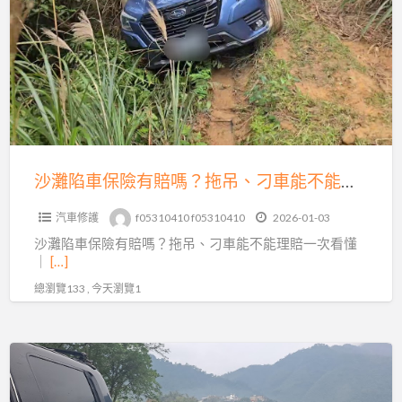
陷
全
車
方
保
位
險
救
有
援
賠
嗎？
拖
沙灘陷車保險有賠嗎？拖吊、刁車能不能理賠一次看懂｜避免白忙一場
吊、
汽車修護
f05310410 f05310410
2026-01-03
刁
沙灘陷車保險有賠嗎？拖吊、刁車能不能理賠一次看懂
車
｜
[…]
能
總瀏覽133 , 今天瀏覽1
不
能
理
沙
賠
灘
一
陷