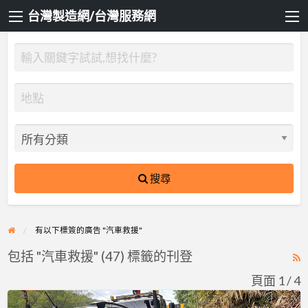
台灣製造網/台灣服務網
搜尋
有以下標簽的廣告 "汽車救援"
包括 "汽車救援" (47) 標籤的刊登
R
F
頁面 1 / 4
f
台