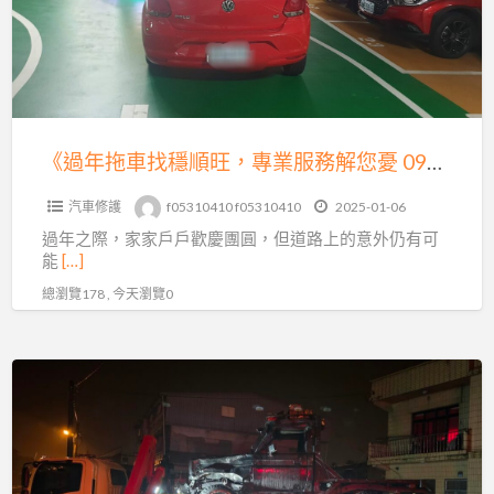
找
繫
穩
我
順
們
旺，
吧！
專
業
《過年拖車找穩順旺，專業服務解您憂 0913177311，LINE 同號》
服
汽車修護
f05310410 f05310410
2025-01-06
務
過年之際，家家戶戶歡慶團圓，但道路上的意外仍有可
解
能
[…]
您
總瀏覽178 , 今天瀏覽0
憂
0913177311，
LINE
《過
同
年
號》
汽
車
出