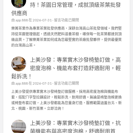
持！茶園日常管理，成就頂級茶葉批發
供應商
在
由
app.888
在 2026-07-31 -
留言功能已關閉
〈
樂菁茶業作為專業茶葉批發供應商，深耕台灣高山茶批發領域。我們堅
樂
持從茶園管理做起，透過天然肥料滋養茶樹，確保每一批茶葉都達到頂
菁
級品質。了解樂菁茶業如何成為您最堅實的茶廠批發夥伴，提供最優質
茶
的台灣高山茶。
業
：
上美沙發：專業實木沙發椅墊訂做，高
台
灣
密度泡棉、機能布套打造舒適耐用，輕
高
鬆拆洗！
山
茶
在
由
app.888
在 2026-07-31 -
留言功能已關閉
批
〈
上美沙發提供專業實木沙發椅墊訂做服務，採用高密度泡棉與機能布
發
上
套，搭配ㄇ字型拉鍊設計，輕鬆拆洗，耐用舒適。無論是椅墊泡棉更換
的
美
或椅墊布套訂做，上美沙發都能為您量身打造，服務範圍涵蓋台北、新
品
沙
北、桃園、新竹苗栗。立即洽詢！
質
發
堅
：
持
上美沙發：專業實木沙發椅墊訂做，抗
專
！
業
菌機能布與高密度泡棉，舒適耐用首
茶