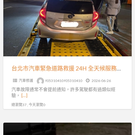
北
胎、
市
事
汽
故
車
拖
緊
吊
急
即
道
時
路
到
救
台北市汽車緊急道路救援 24H 全天候服務｜發不動、故障、爆胎、事故拖運快速支援
場
援
汽車修護
f05310410 f05310410
2026-06-26
24H
汽車故障通常不會提前通知，許多駕駛都有過類似經
全
驗，
[…]
天
總瀏覽37 , 今天瀏覽0
候
服
務
沙
｜
灘