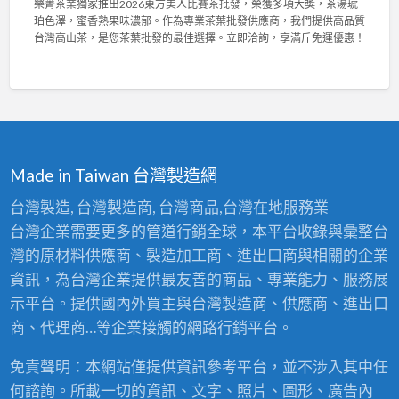
樂菁茶業獨家推出2026東方美人比賽茶批發，榮獲多項大獎，茶湯琥
用
樂
布
6
珀色澤，蜜香熟果味濃郁。作為專業茶葉批發供應商，我們提供高品質
，
菁
與
台
台灣高山茶，是您茶葉批發的最佳選擇。立即洽詢，享滿斤免運優惠！
輕
茶
高
灣
鬆
業
密
陳
拆
2
度
年
洗
0
泡
老
！
2
棉
茶
〉
6
，
競
中
東
舒
賽
方
適
佳
Made in Taiwan 台灣製造網
美
耐
績
人
用
！
台灣製造, 台灣製造商, 台灣商品,台灣在地服務業
比
首
專
台灣企業需要更多的管道行銷全球，本平台收錄與彙整台
賽
選
業
茶
！
灣的原材料供應商、製造加工商、進出口商與相關的企業
茶
批
〉
葉
資訊，為台灣企業提供最友善的商品、專業能力、服務展
發
中
批
：
示平台。提供國內外買主與台灣製造商、供應商、進出口
發
台
供
商、代理商…等企業接觸的網路行銷平台。
灣
應
高
商
免責聲明：本網站僅提供資訊參考平台，並不涉入其中任
山
，
茶
何諮詢。所載一切的資訊、文字、照片、圖形、廣告內
頂