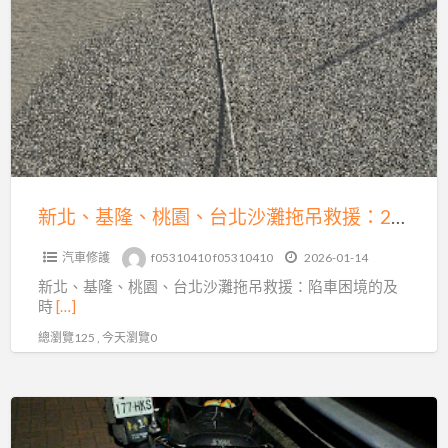
北
基
的
隆、
專
桃
業
園、
解
台
困
北
之
沙
道
灘
新北、基隆、桃園、台北沙灘拖吊救援：24小時陷車困境的及時救星
拖
汽車修護
f05310410 f05310410
2026-01-14
吊
新北、基隆、桃園、台北沙灘拖吊救援：陷車困境的及
救
時
[…]
援：
總瀏覽125 , 今天瀏覽0
24
小
時
機
陷
車