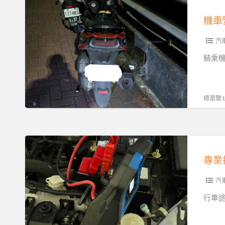
機
支
業
吊
車
援
機車
解
救
緊
困
援：
急
汽
之
24
救
騎乘
道
小
援
時
指
陷
南
總瀏覽12
車
｜
困
都
境
市
專
的
與
業
及
山
接
時
區
電
汽
救
即
服
行車
星
時
務
拖
｜