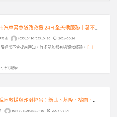
台北市汽車緊急道路救援 24H 全天候服務｜發不動、故障、爆胎、事故拖運快速支援
車修護
f05310410 f05310410
2026-06-26
故障通常不會提前通知，許多駕駛都有過類似經驗，
[…]
 , 今天瀏覽0
沙灘脫困救援與沙灘拖吊：新北、基隆、桃園、台北的專業解困之道
它
f05310410 f05310410
2026-01-14