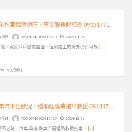
《過年拖車找穩順旺，專業服務解您憂 0913177311，LINE 同號》
車修護
f05310410 f05310410
2025-01-06
之際，家家戶戶歡慶團圓，但道路上的意外仍有可能
[…]
9 , 今天瀏覽1
《過年汽車出狀況，穩順旺專業拖車救援 0913177311，LINE 同號》
車修護
f05310410 f05310410
2024-12-31
春節之時，汽車.重機.機車若需道路救援拖車，
[…]