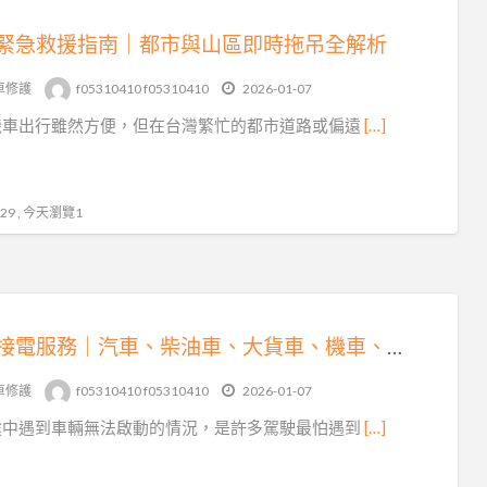
緊急救援指南｜都市與山區即時拖吊全解析
車修護
f05310410 f05310410
2026-01-07
機車出行雖然方便，但在台灣繁忙的都市道路或偏遠
[…]
9 , 今天瀏覽1
專業接電服務｜汽車、柴油車、大貨車、機車、重機全方位救援
車修護
f05310410 f05310410
2026-01-07
途中遇到車輛無法啟動的情況，是許多駕駛最怕遇到
[…]