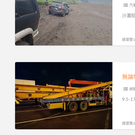
援
能
車
汽
不
可
沙灘陷
能
以
理
自
賠
己
總瀏覽14
一
救
次
嗎？
看
90%
無
懂
駕
論
｜
駛
物
避
都
品
網
免
失
大
9.5
白
敗
小
忙
的
輕
一
沙
重，
總瀏覽31
場
灘
吊