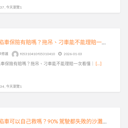
7 , 今天瀏覽1
沙灘陷車保險有賠嗎？拖吊、刁車能不能理賠一次看懂｜避免白忙一場
車修護
f05310410 f05310410
2026-01-03
陷車保險有賠嗎？拖吊、刁車能不能理賠一次看懂｜
[…]
4 , 今天瀏覽1
沙灘陷車可以自己救嗎？90% 駕駛都失敗的沙灘刁車真相｜專業沙灘拖吊救援解析