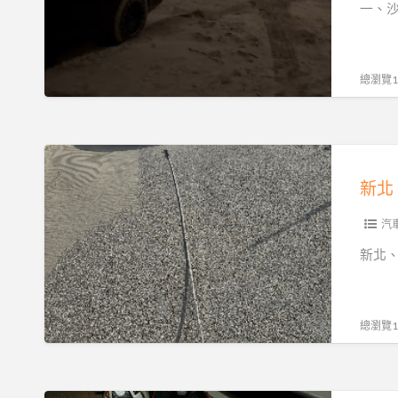
救
一、
到
服
援
場
務
與
｜
沙
總瀏覽12
發
灘
不
拖
動、
吊：
新
故
新
北、
障、
北、
基
爆
基
隆、
汽
胎、
隆、
桃
新北
事
桃
園、
故
園、
台
拖
台
北
總瀏覽12
運
北
沙
快
的
灘
速
專
拖