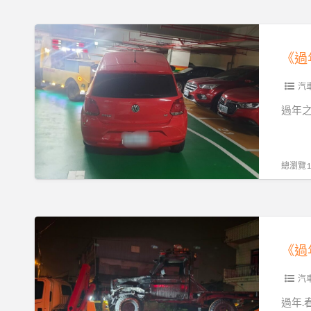
刁
卡
車
車
《過
真
出
年
相
租
拖
｜
都
車
汽
專
能
找
過年
業
輕
穩
沙
鬆
順
灘
搞
旺，
總瀏覽17
拖
定！
專
吊
聯
業
救
繫
服
《過
援
我
務
年
解
們
解
汽
析
吧！
您
車
汽
憂
出
過年.