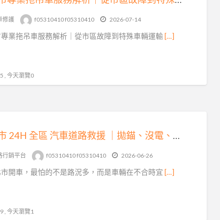
tag
汽
車修護
f05310410 f05310410
2026-07-14
車
市專業拖吊車服務解析｜從市區故障到特殊車輛運輸
[…]
托
運
 , 今天瀏覽0
新北市 24H 全區 汽車道路救援 ｜拋錨、沒電、爆胎、事故拖吊即時到場
路行銷平台
f05310410 f05310410
2026-06-26
北市開車，最怕的不是路況多，而是車輛在不合時宜
[…]
 , 今天瀏覽1