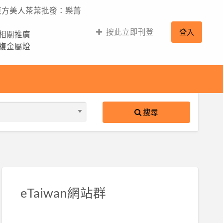
,東方美人茶葉批發：樂菁
按此立即刊登
登入
的相關推廣
,複金屬燈
搜尋
S
ed
eTaiwan網站群