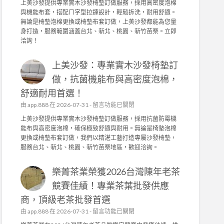
上美沙發提供專業實木沙發椅墊訂做服務，採用高密度泡棉
發
上
與機能布套，搭配ㄇ字型拉鍊設計，輕鬆拆洗，耐用舒適。
的
美
無論是椅墊泡棉更換或椅墊布套訂做，上美沙發都能為您量
品
沙
身打造，服務範圍涵蓋台北、新北、桃園、新竹苗栗。立即
質
發
洽詢！
堅
：
持
專
！
上美沙發：專業實木沙發椅墊訂
業
茶
實
做，抗菌機能布與高密度泡棉，
園
木
日
舒適耐用首選！
沙
常
發
在
由
app.888
在 2026-07-31 -
留言功能已關閉
管
椅
〈
上美沙發提供專業實木沙發椅墊訂做服務，採用抗菌防霉機
理
墊
上
能布與高密度泡棉，確保極致舒適與耐用。無論是椅墊泡棉
，
訂
美
更換或椅墊布套訂做，我們以精湛工藝打造專屬沙發椅墊，
成
做
沙
服務台北、新北、桃園、新竹苗栗地區，歡迎洽詢。
就
，
發
頂
高
：
級
密
樂菁茶業榮獲2026台灣陳年老茶
專
茶
度
業
競賽佳績！專業茶葉批發供應
葉
泡
實
批
棉
商，頂級老茶批發首選
木
發
、
沙
在
由
app.888
在 2026-07-31 -
留言功能已關閉
供
機
發
〈
應