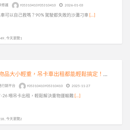
車修護
f05310410 f05310410
2026-01-03
車可以自己救嗎？90% 駕駛都失敗的沙灘刁車
[…]
9 , 今天瀏覽1
無論物品大小輕重，吊卡車出租都能輕鬆搞定！聯繫我們吧！
路行銷平台
f05310410 f05310410
2025-11-27
-17-26 噸吊卡出租，輕鬆解決重物運輸難
[…]
8 , 今天瀏覽2