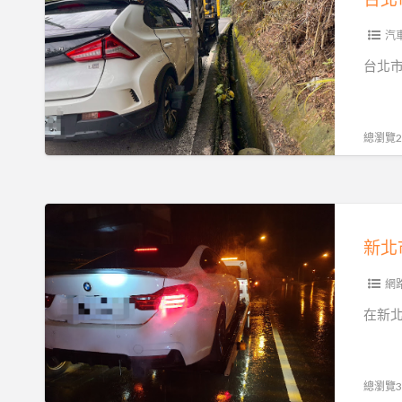
市
專
汽
業
台北
拖
吊
車
總瀏覽25
服
務
解
新
析
北
｜
市
從
24H
網
市
全
在新
區
區
故
汽
障
車
總瀏覽39
到