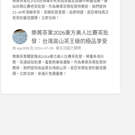
樂菁茶業在2026台灣陳年老茶品質鑑定競賽中榮獲佳績，推
能
椅
樂
商
出珍稀比賽老茶批發。作為專業茶葉批發供應商，我們提供
布
墊
菁
〉
25-40年頂級老茶，茶廠批發直營，品質保證，是您尋找真正
套
訂
茶
中
老茶的最佳選擇。立即洽詢！
打
做
業
造
，
榮
舒
抗
樂菁茶業2026東方美人比賽茶批
獲
適
菌
2
發：台灣高山茶王級的極品享受
耐
機
0
用
在
由
app.888
在 2026-07-08 -
能
留言功能已關閉
2
，
〈
布
6
樂菁茶業獨家推出2026東方美人比賽茶批發，榮獲多項大
輕
樂
與
台
獎，茶湯琥珀色澤，蜜香熟果味濃郁。作為專業茶葉批發供
鬆
菁
高
灣
應商，我們提供高品質台灣高山茶，是您茶葉批發的最佳選
拆
茶
密
陳
擇。立即洽詢，享滿斤免運優惠！
洗
業
度
年
！
2
泡
老
〉
0
棉
茶
中
2
，
競
6
舒
賽
東
適
佳
方
耐
績
美
用
！
人
首
專
比
選
業
賽
！