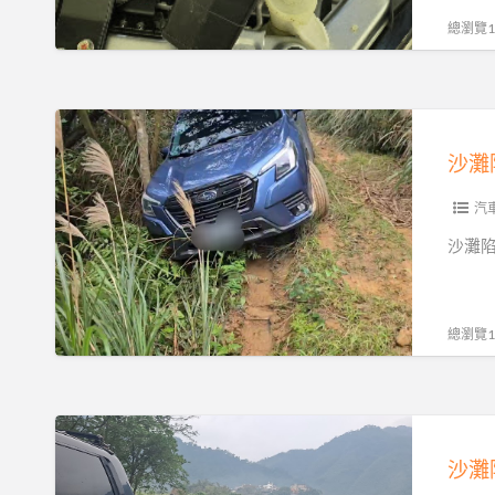
吊
汽
總瀏覽13
全
車、
解
柴
析
油
沙
車、
灘
大
陷
貨
車
汽
車、
保
沙灘
機
險
車、
有
重
賠
總瀏覽13
機
嗎？
全
拖
方
吊、
沙
位
刁
灘
救
車
陷