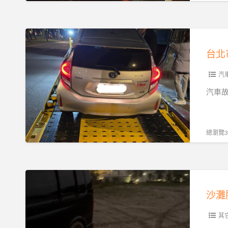
道
特
路
殊
救
台
車
援
北
輛
｜
市
運
拋
汽
汽
輸
錨、
車
汽車
的
沒
緊
完
電、
急
整
爆
道
總瀏覽37
指
胎、
路
南
事
救
故
援
沙
拖
24H
灘
吊
全
脫
即
天
困
其
時
候