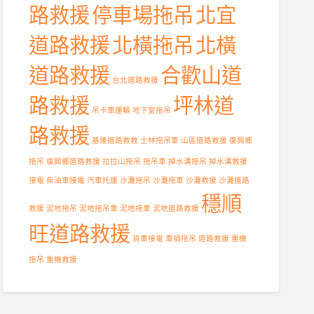
路救援
停車場拖吊
北宜
道路救援
北橫拖吊
北橫
道路救援
合歡山道
台北道路救援
路救援
坪林道
吊卡車運輸
地下室拖吊
路救援
基隆道路救救
士林拖吊車
山區道路救援
復興鄉
拖吊
復興鄉道路救援
拉拉山拖吊
拖吊車
掉水溝拖吊
掉水溝救援
接電
柴油車接電
汽車托運
沙灘拖吊
沙灘拖車
沙灘救援
沙灘道路
穩順
救援
泥地拖吊
泥地拖吊車
泥地拖車
泥地道路救援
旺道路救援
貨車接電
車禍拖吊
道路救援
重機
拖吊
重機救援