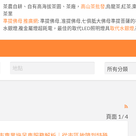
茶農自耕、自有高海拔茶園、茶廠，
高山茶批發
,烏龍茶,紅茶
茶業
準提佛母 推廣網
: 準提佛母, 准提佛母,七俱胝大佛母準提菩薩
水銀燈,複金屬燈超耗電，最佳的取代LED照明燈具
取代水銀燈
RS
Fe
頁面 1 / 4
for
ad
台北市專業拖吊車服務解析｜從市區故障到特殊車輛運輸的完整指南