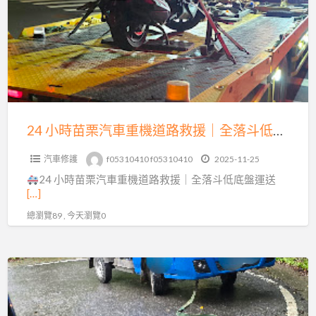
苗
0913177311
栗
汽
車
重
機
道
24 小時苗栗汽車重機道路救援｜全落斗低底盤運送，15 分鐘火速到場！
路
汽車修護
f05310410 f05310410
2025-11-25
救
24 小時苗栗汽車重機道路救援｜全落斗低底盤運送
援
[…]
｜
總瀏覽89 , 今天瀏覽0
全
落
斗
三
低
灣
底
南
盤