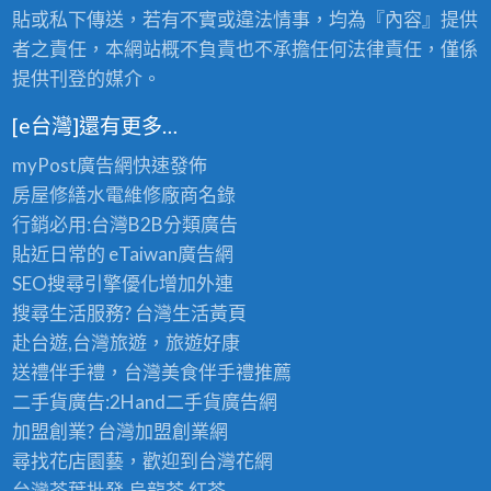
老
的
貼或私下傳送，若有不實或違法情事，均為『內容』提供
茶
極
批
者之責任，本網站概不負責也不承擔任何法律責任，僅係
品
發
提供刊登的媒介。
享
首
受
選
〉
[e台灣]還有更多…
〉
中
中
myPost廣告網
快速發佈
房屋修繕
水電維修廠商名錄
行銷必用:台灣B2B
分類廣告
貼近日常的
eTaiwan廣告網
SEO搜尋引擎優化
增加外連
搜尋生活服務? 台灣
生活黃頁
赴台遊,台灣旅遊
，旅遊好康
送禮伴手禮，台灣美食
伴手禮
推薦
二手貨廣告:2Hand
二手貨
廣告網
加盟創業? 台灣
加盟創業
網
尋找花店園藝，歡迎到
台灣花網
台灣茶葉批發
,烏龍茶,紅茶