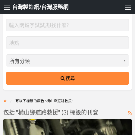
台灣製造網/台灣服務網
搜尋
有以下標簽的廣告 "橫山鄉道路救援"
包括 "橫山鄉道路救援" (3) 標籤的刊登
R
F
雙
f
北