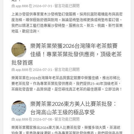
日
沙
在
由
app.888
在 2026-07-31 -
留言功能已關閉
常
發
〈
上美沙發提供專業實木沙發椅墊訂做服務，採用抗菌防霉機能布與高密
管
椅
上
度泡棉，確保極致舒適與耐用。無論是椅墊泡棉更換或椅墊布套訂做，
理
墊
美
我們以精湛工藝打造專屬沙發椅墊，服務台北、新北、桃園、新竹苗栗
，
訂
沙
地區，歡迎洽詢。
成
做
發
就
，
：
頂
高
樂菁茶業榮獲2026台灣陳年老茶競賽
專
級
密
業
佳績！專業茶葉批發供應商，頂級老茶
茶
度
實
葉
泡
批發首選
木
批
棉
沙
在
由
app.888
在 2026-07-31 -
留言功能已關閉
發
、
發
〈
供
樂菁茶業在2026台灣陳年老茶品質鑑定競賽中榮獲佳績，推出珍稀比
機
椅
樂
應
賽老茶批發。作為專業茶葉批發供應商，我們提供25-40年頂級老茶，
能
墊
菁
商
茶廠批發直營，品質保證，是您尋找真正老茶的最佳選擇。立即洽詢！
布
訂
茶
〉
套
做
業
中
打
，
樂菁茶業2026東方美人比賽茶批發：
榮
造
抗
獲
台灣高山茶王級的極品享受
舒
菌
2
適
在
由
app.888
在 2026-07-08 -
機
留言功能已關閉
0
耐
〈
能
2
樂菁茶業獨家推出2026東方美人比賽茶批發，榮獲多項大獎，茶湯琥
用
樂
布
6
珀色澤，蜜香熟果味濃郁。作為專業茶葉批發供應商，我們提供高品質