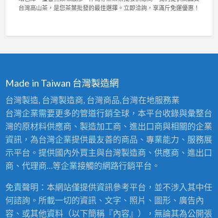
，
菁
與
台
台灣高山茶，是您茶葉批發的最佳選擇。立即洽詢，享滿斤免運優惠！
輕
茶
高
灣
鬆
業
密
陳
拆
2
度
年
洗
0
泡
老
！
2
棉
茶
〉
6
，
競
中
東
舒
賽
方
適
佳
Made in Taiwan 台灣製造網
美
耐
績
人
用
！
台灣製造, 台灣製造商, 台灣商品,台灣在地服務業
比
首
專
台灣企業需要更多的管道行銷全球，本平台收錄與彙整台
賽
選
業
茶
！
灣的原材料供應商、製造加工商、進出口商與相關的企業
茶
批
〉
葉
資訊，為台灣企業提供最友善的商品、專業能力、服務展
發
中
批
：
示平台。提供國內外買主與台灣製造商、供應商、進出口
發
台
供
商、代理商…等企業接觸的網路行銷平台。
灣
應
高
商
免責聲明：本網站僅提供資訊參考平台，並不涉入其中任
山
，
茶
何諮詢。所載一切的資訊、文字、照片、圖形、廣告內
頂
王
級
容、或其他資料（以下簡稱『內容』），無論其為公開張
級