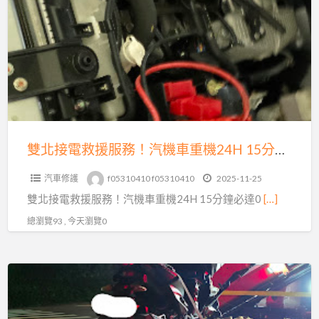
a
接
t
電
救
援
服
務！
汽
機
雙北接電救援服務！汽機車重機24H 15分鐘必達0913177311
車
汽車修護
f05310410 f05310410
2025-11-25
重
雙北接電救援服務！汽機車重機24H 15分鐘必達0
[…]
機
24H
總瀏覽93 , 今天瀏覽0
15
分
24
鐘
小
必
時
達