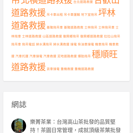
台北道路救援
道路救援
坪林
吊卡車出租
吊卡車運輸
地下室拖吊
道路救援
基隆拖吊車
基隆道路救救
士林拖吊
士林拖吊車
士
林拖車
士林道路救援
山區道路救援
復興鄉拖吊
復興鄉道路救援
拉拉山拖吊
拖吊車
拖吊電話
掉水溝拖吊
掉水溝救援
接電
柴油車接電
機車拖吊
機車救
穩順旺
援
汽車托運
汽車接電
汽車救援
泥地道路救援
爆胎拖吊
道路救援
貨車接電
重機救援
重機道路救援
網誌
樂菁茶業：台灣高山茶批發的品質堅
持！茶園日常管理，成就頂級茶葉批發