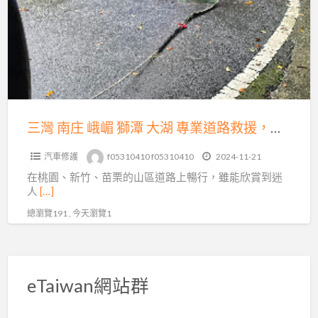
庄
運
峨
送，
嵋
15
獅
分
潭
鐘
大
火
湖
三灣 南庄 峨嵋 獅潭 大湖 專業道路救援，為您的出行保駕護航
速
專
到
汽車修護
f05310410 f05310410
2024-11-21
業
場！
在桃園、新竹、苗栗的山區道路上暢行，雖能欣賞到迷
道
人
[…]
路
總瀏覽191 , 今天瀏覽1
救
援，
為
您
eTaiwan網站群
的
出