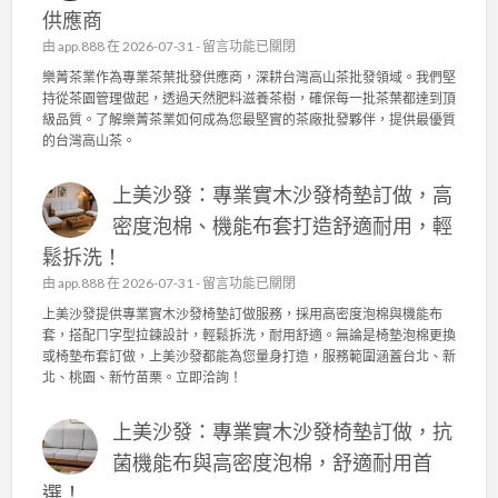
供應商
在
由
app.888
在 2026-07-31 -
留言功能已關閉
〈
樂菁茶業作為專業茶葉批發供應商，深耕台灣高山茶批發領域。我們堅
樂
持從茶園管理做起，透過天然肥料滋養茶樹，確保每一批茶葉都達到頂
菁
級品質。了解樂菁茶業如何成為您最堅實的茶廠批發夥伴，提供最優質
茶
的台灣高山茶。
業
：
上美沙發：專業實木沙發椅墊訂做，高
台
灣
密度泡棉、機能布套打造舒適耐用，輕
高
鬆拆洗！
山
茶
在
由
app.888
在 2026-07-31 -
留言功能已關閉
批
〈
上美沙發提供專業實木沙發椅墊訂做服務，採用高密度泡棉與機能布
發
上
套，搭配ㄇ字型拉鍊設計，輕鬆拆洗，耐用舒適。無論是椅墊泡棉更換
的
美
或椅墊布套訂做，上美沙發都能為您量身打造，服務範圍涵蓋台北、新
品
沙
北、桃園、新竹苗栗。立即洽詢！
質
發
堅
：
持
上美沙發：專業實木沙發椅墊訂做，抗
專
！
業
菌機能布與高密度泡棉，舒適耐用首
茶
實
園
選！
木