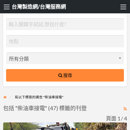
台灣製造網/台灣服務網
搜尋
有以下標簽的廣告 "柴油車接電"
包括 "柴油車接電" (47) 標籤的刊登
R
F
頁面 1 / 4
f
台