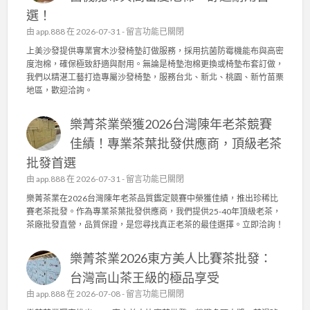
實
園
選！
木
日
沙
在
由
app.888
在 2026-07-31 -
留言功能已關閉
常
發
〈
上美沙發提供專業實木沙發椅墊訂做服務，採用抗菌防霉機能布與高密
管
椅
上
度泡棉，確保極致舒適與耐用。無論是椅墊泡棉更換或椅墊布套訂做，
理
墊
美
我們以精湛工藝打造專屬沙發椅墊，服務台北、新北、桃園、新竹苗栗
，
訂
沙
地區，歡迎洽詢。
成
做
發
就
，
：
頂
高
樂菁茶業榮獲2026台灣陳年老茶競賽
專
級
密
業
佳績！專業茶葉批發供應商，頂級老茶
茶
度
實
葉
泡
批發首選
木
批
棉
沙
在
由
app.888
在 2026-07-31 -
留言功能已關閉
發
、
發
〈
供
樂菁茶業在2026台灣陳年老茶品質鑑定競賽中榮獲佳績，推出珍稀比
機
椅
樂
應
賽老茶批發。作為專業茶葉批發供應商，我們提供25-40年頂級老茶，
能
墊
菁
商
茶廠批發直營，品質保證，是您尋找真正老茶的最佳選擇。立即洽詢！
布
訂
茶
〉
套
做
業
中
打
，
樂菁茶業2026東方美人比賽茶批發：
榮
造
抗
獲
台灣高山茶王級的極品享受
舒
菌
2
適
在
由
app.888
在 2026-07-08 -
機
留言功能已關閉
0
耐
〈
能
2