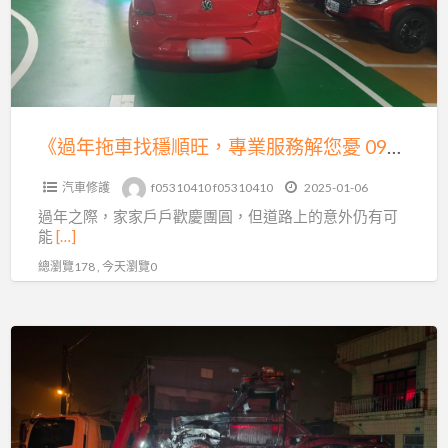
找
繫
穩
我
順
們
旺，
吧！
專
業
《過年拖車找穩順旺，專業服務解您憂 0913177311，LINE 同號》
服
汽車修護
f05310410 f05310410
2025-01-06
務
過年之際，家家戶戶歡慶團圓，但道路上的意外仍有可
解
能
[…]
您
總瀏覽178 , 今天瀏覽0
憂
0913177311，
LINE
《過
同
年
號》
汽
車
出