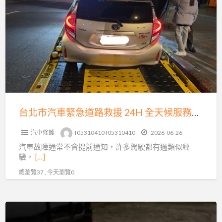
北
胎、
市
事
汽
故
車
拖
緊
吊
急
即
道
時
路
到
救
台北市汽車緊急道路救援 24H 全天候服務｜發不動、故障、爆胎、事故拖運快速支援
場
援
汽車修護
f05310410 f05310410
2026-06-26
24H
汽車故障通常不會提前通知，許多駕駛都有過類似經
全
驗，
[…]
天
總瀏覽37 , 今天瀏覽0
候
服
務
沙
｜
灘