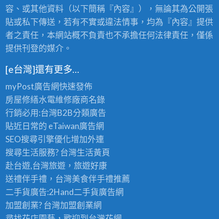
王
級
容、或其他資料（以下簡稱『內容』），無論其為公開張
級
老
的
貼或私下傳送，若有不實或違法情事，均為『內容』提供
茶
極
批
者之責任，本網站概不負責也不承擔任何法律責任，僅係
品
發
提供刊登的媒介。
享
首
受
選
〉
[e台灣]還有更多…
〉
中
中
myPost廣告網
快速發佈
房屋修繕
水電維修廠商名錄
行銷必用:台灣B2B
分類廣告
貼近日常的
eTaiwan廣告網
SEO搜尋引擎優化
增加外連
搜尋生活服務? 台灣
生活黃頁
赴台遊,台灣旅遊
，旅遊好康
送禮伴手禮，台灣美食
伴手禮
推薦
二手貨廣告:2Hand
二手貨
廣告網
加盟創業? 台灣
加盟創業
網
尋找花店園藝，歡迎到
台灣花網