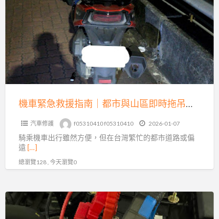
車
緊
困
急
境
救
的
援
及
指
時
南
救
｜
星
都
機車緊急救援指南｜都市與山區即時拖吊全解析
市
汽車修護
f05310410 f05310410
2026-01-07
與
騎乘機車出行雖然方便，但在台灣繁忙的都市道路或偏
山
遠
[…]
區
總瀏覽128 , 今天瀏覽0
即
時
拖
專
吊
業
全