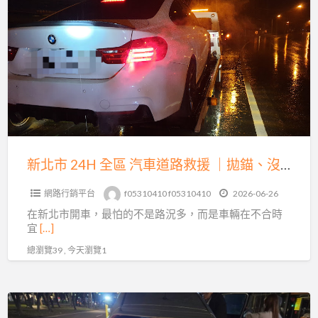
北
到
市
特
24H
殊
全
車
區
輛
汽
運
車
輸
道
的
路
新北市 24H 全區 汽車道路救援 ｜拋錨、沒電、爆胎、事故拖吊即時到場
完
救
整
網路行銷平台
f05310410 f05310410
2026-06-26
援
指
在新北市開車，最怕的不是路況多，而是車輛在不合時
｜
南
宜
[…]
拋
總瀏覽39 , 今天瀏覽1
錨、
沒
電、
台
爆