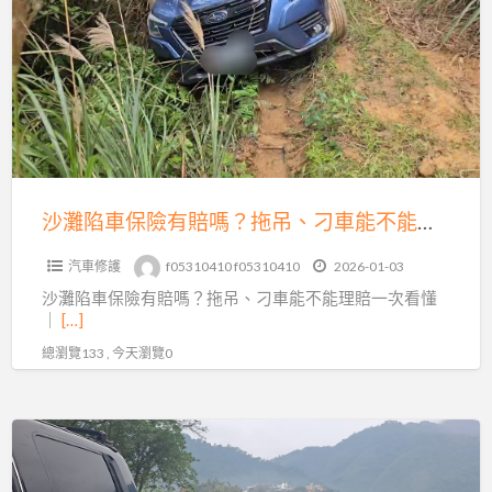
陷
全
車
方
保
位
險
救
有
援
賠
嗎？
拖
沙灘陷車保險有賠嗎？拖吊、刁車能不能理賠一次看懂｜避免白忙一場
吊、
汽車修護
f05310410 f05310410
2026-01-03
刁
沙灘陷車保險有賠嗎？拖吊、刁車能不能理賠一次看懂
車
｜
[…]
能
總瀏覽133 , 今天瀏覽0
不
能
理
沙
賠
灘
一
陷