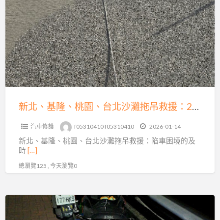
北
基
的
隆、
專
桃
業
園、
解
台
困
北
之
沙
道
灘
新北、基隆、桃園、台北沙灘拖吊救援：24小時陷車困境的及時救星
拖
汽車修護
f05310410 f05310410
2026-01-14
吊
新北、基隆、桃園、台北沙灘拖吊救援：陷車困境的及
救
時
[…]
援：
總瀏覽125 , 今天瀏覽0
24
小
時
機
陷
車