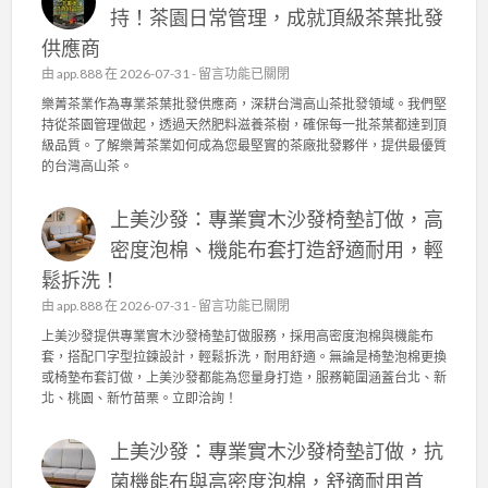
持！茶園日常管理，成就頂級茶葉批發
供應商
在
由
app.888
在 2026-07-31 -
留言功能已關閉
〈
樂菁茶業作為專業茶葉批發供應商，深耕台灣高山茶批發領域。我們堅
樂
持從茶園管理做起，透過天然肥料滋養茶樹，確保每一批茶葉都達到頂
菁
級品質。了解樂菁茶業如何成為您最堅實的茶廠批發夥伴，提供最優質
茶
的台灣高山茶。
業
：
上美沙發：專業實木沙發椅墊訂做，高
台
灣
密度泡棉、機能布套打造舒適耐用，輕
高
鬆拆洗！
山
茶
在
由
app.888
在 2026-07-31 -
留言功能已關閉
批
〈
上美沙發提供專業實木沙發椅墊訂做服務，採用高密度泡棉與機能布
發
上
套，搭配ㄇ字型拉鍊設計，輕鬆拆洗，耐用舒適。無論是椅墊泡棉更換
的
美
或椅墊布套訂做，上美沙發都能為您量身打造，服務範圍涵蓋台北、新
品
沙
北、桃園、新竹苗栗。立即洽詢！
質
發
堅
：
持
上美沙發：專業實木沙發椅墊訂做，抗
專
！
業
菌機能布與高密度泡棉，舒適耐用首
茶