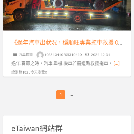
狀
況，
穩
順
旺
《過年汽車出狀況，穩順旺專業拖車救援 0913177311，LINE 同號》
專
汽車修護
f05310410 f05310410
2024-12-31
業
過年.春節之時，汽車.重機.機車若需道路救援拖車，
[…]
拖
車
總瀏覽182 , 今天瀏覽0
救
援
1
→
0913177311，
LINE
同
號》
eTaiwan網站群