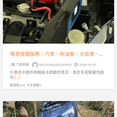
接
解
電
析
服
務
｜
汽
車、
柴
專業接電服務｜汽車、柴油車、大貨車、機車、重機全方位救援
油
汽車修護
f05310410 f05310410
2026-01-07
車、
行車途中遇到車輛無法啟動的情況，是許多駕駛最怕遇
大
到
[…]
貨
總瀏覽136 , 今天瀏覽0
車、
機
車、
沙
重
灘
機