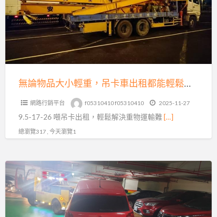
品
刁
大
車
小
真
輕
相
重，
｜
吊
專
卡
無論物品大小輕重，吊卡車出租都能輕鬆搞定！聯繫我們吧！
業
車
沙
網路行銷平台
f05310410 f05310410
2025-11-27
出
灘
9.5-17-26 噸吊卡出租，輕鬆解決重物運輸難
[…]
租
拖
都
總瀏覽317 , 今天瀏覽1
吊
能
救
輕
援
《過
鬆
解
年
搞
析
拖
定！
車
聯