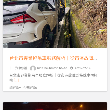
a
北
t
市
專
業
拖
吊
車
服
務
台北市專業拖吊車服務解析｜從市區故障到特殊車輛運輸的完整指南
解
汽車修護
f05310410 f05310410
2026-07-14
析
台北市專業拖吊車服務解析｜從市區故障到特殊車輛運
｜
輸
[…]
從
總瀏覽25 , 今天瀏覽0
市
區
故
新
障