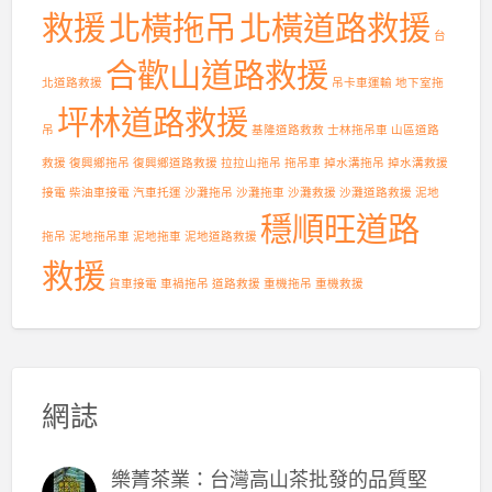
救援
北橫拖吊
北橫道路救援
台
合歡山道路救援
北道路救援
吊卡車運輸
地下室拖
坪林道路救援
吊
基隆道路救救
士林拖吊車
山區道路
救援
復興鄉拖吊
復興鄉道路救援
拉拉山拖吊
拖吊車
掉水溝拖吊
掉水溝救援
接電
柴油車接電
汽車托運
沙灘拖吊
沙灘拖車
沙灘救援
沙灘道路救援
泥地
穩順旺道路
拖吊
泥地拖吊車
泥地拖車
泥地道路救援
救援
貨車接電
車禍拖吊
道路救援
重機拖吊
重機救援
網誌
樂菁茶業：台灣高山茶批發的品質堅