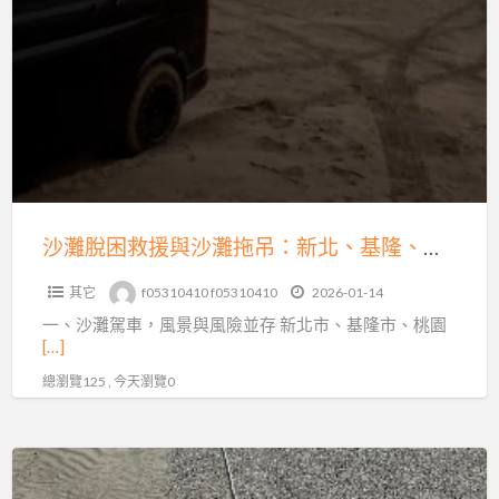
發
脫
不
困
動、
救
故
援
障、
與
爆
沙
胎、
灘
事
拖
沙灘脫困救援與沙灘拖吊：新北、基隆、桃園、台北的專業解困之道
故
吊：
拖
其它
f05310410 f05310410
2026-01-14
新
運
一、沙灘駕車，風景與風險並存 新北市、基隆市、桃園
北、
快
[…]
基
速
總瀏覽125 , 今天瀏覽0
隆、
支
桃
援
園、
新
台
北、