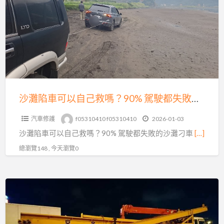
次
車
看
可
懂
以
｜
自
避
己
免
救
白
嗎？
沙灘陷車可以自己救嗎？90% 駕駛都失敗的沙灘刁車真相｜專業沙灘拖吊救援解析
忙
90%
一
汽車修護
f05310410 f05310410
2026-01-03
駕
場
沙灘陷車可以自己救嗎？90% 駕駛都失敗的沙灘刁車
[…]
駛
都
總瀏覽148 , 今天瀏覽0
失
敗
無
的
論
沙
物
灘