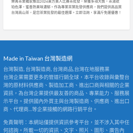
樂菁茶業獨家推出2026東方美人比賽茶批發，榮獲多項大獎，茶湯琥
用
樂
布
6
珀色澤，蜜香熟果味濃郁。作為專業茶葉批發供應商，我們提供高品質
，
菁
與
台
台灣高山茶，是您茶葉批發的最佳選擇。立即洽詢，享滿斤免運優惠！
輕
茶
高
灣
鬆
業
密
陳
拆
2
度
年
洗
0
泡
老
！
2
棉
茶
〉
6
，
競
中
東
舒
賽
方
適
佳
Made in Taiwan 台灣製造網
美
耐
績
人
用
！
台灣製造, 台灣製造商, 台灣商品,台灣在地服務業
比
首
專
台灣企業需要更多的管道行銷全球，本平台收錄與彙整台
賽
選
業
茶
！
灣的原材料供應商、製造加工商、進出口商與相關的企業
茶
批
〉
葉
資訊，為台灣企業提供最友善的商品、專業能力、服務展
發
中
批
：
示平台。提供國內外買主與台灣製造商、供應商、進出口
發
台
供
商、代理商…等企業接觸的網路行銷平台。
灣
應
高
商
免責聲明：本網站僅提供資訊參考平台，並不涉入其中任
山
，
茶
何諮詢。所載一切的資訊、文字、照片、圖形、廣告內
頂