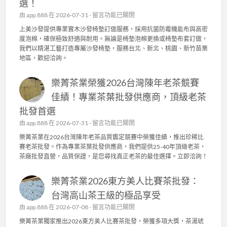
園
選！
木
日
沙
在
由
app.888
在 2026-07-31 -
留言功能已關閉
常
發
〈
上美沙發提供專業實木沙發椅墊訂做服務，採用抗菌防霉機能布與高密
管
椅
上
度泡棉，確保極致舒適與耐用。無論是椅墊泡棉更換或椅墊布套訂做，
理
墊
美
我們以精湛工藝打造專屬沙發椅墊，服務台北、新北、桃園、新竹苗栗
，
訂
沙
地區，歡迎洽詢。
成
做
發
就
，
：
頂
高
樂菁茶業榮獲2026台灣陳年老茶競賽
專
級
密
業
佳績！專業茶葉批發供應商，頂級老茶
茶
度
實
葉
泡
批發首選
木
批
棉
沙
在
由
app.888
在 2026-07-31 -
留言功能已關閉
發
、
發
〈
供
樂菁茶業在2026台灣陳年老茶品質鑑定競賽中榮獲佳績，推出珍稀比
機
椅
樂
應
賽老茶批發。作為專業茶葉批發供應商，我們提供25-40年頂級老茶，
能
墊
菁
商
茶廠批發直營，品質保證，是您尋找真正老茶的最佳選擇。立即洽詢！
布
訂
茶
〉
套
做
業
中
打
，
樂菁茶業2026東方美人比賽茶批發：
榮
造
抗
獲
台灣高山茶王級的極品享受
舒
菌
2
適
在
由
app.888
在 2026-07-08 -
機
留言功能已關閉
0
耐
〈
能
2
樂菁茶業獨家推出2026東方美人比賽茶批發，榮獲多項大獎，茶湯琥
用
樂
布