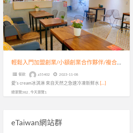
a
入
t
門
加
盟
創
業/
小
額
輕鬆入門加盟創業/小額創業合作夥伴/複合式餐飲加盟
創
餐飲
a55402
2023-11-08
業
愛’s cream冰淇淋 來自天然之急速冷凍新鮮水
[…]
合
作
總瀏覽382 , 今天瀏覽1
夥
伴/
複
eTaiwan網站群
合
式