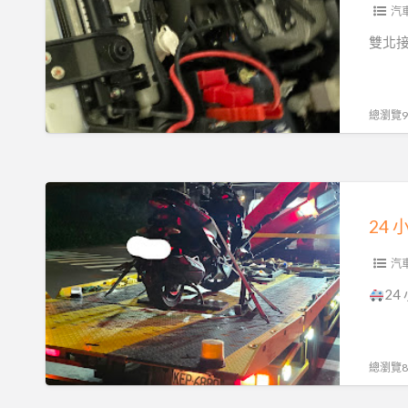
電
汽
救
雙北接
援
服
務！
總瀏覽93
汽
機
車
24
重
小
機
時
24H
苗
汽
15
栗
2
分
汽
鐘
車
必
重
總瀏覽89
達
機
0913177311