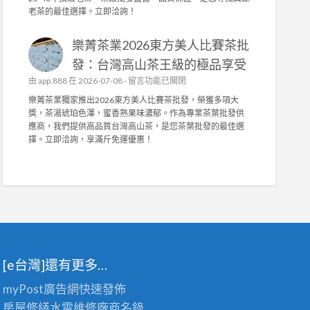
訂
茶
中
老茶的最佳選擇。立即洽詢！
打
做
業
造
，
榮
舒
抗
樂菁茶業2026東方美人比賽茶批
獲
適
菌
2
發：台灣高山茶王級的極品享受
耐
機
0
用
在
由
app.888
在 2026-07-08 -
能
留言功能已關閉
2
，
〈
布
6
樂菁茶業獨家推出2026東方美人比賽茶批發，榮獲多項大
輕
樂
與
台
獎，茶湯琥珀色澤，蜜香熟果味濃郁。作為專業茶葉批發供
鬆
菁
高
灣
應商，我們提供高品質台灣高山茶，是您茶葉批發的最佳選
拆
茶
密
陳
擇。立即洽詢，享滿斤免運優惠！
洗
業
度
年
！
2
泡
老
〉
0
棉
茶
中
2
，
競
6
舒
賽
東
適
佳
方
耐
績
美
用
！
人
首
專
[e台灣]還有更多…
比
選
業
賽
！
茶
myPost廣告網
快速發佈
茶
〉
葉
批
中
房屋修繕
水電維修廠商名錄
批