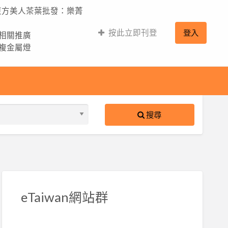
,東方美人茶葉批發：樂菁
按此立即刊登
登入
的相關推廣
,複金屬燈
搜尋
S
ed
eTaiwan網站群