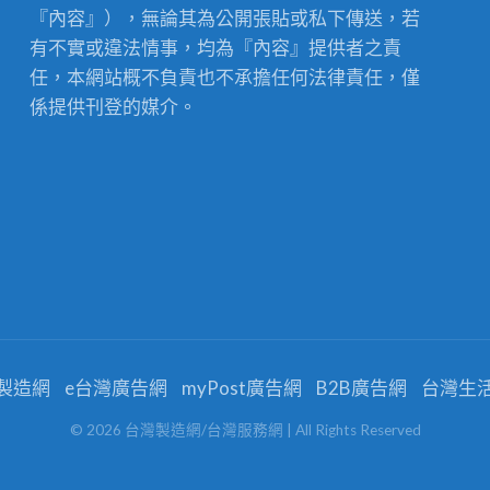
『內容』），無論其為公開張貼或私下傳送，若
有不實或違法情事，均為『內容』提供者之責
任，本網站概不負責也不承擔任何法律責任，僅
係提供刊登的媒介。
製造網
e台灣廣告網
myPost廣告網
B2B廣告網
台灣生
©
2026
台灣製造網/台灣服務網
| All Rights Reserved