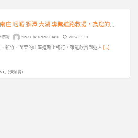
三灣 南庄 峨嵋 獅潭 大湖 專業道路救援，為您的出行保駕護航
車修護
f05310410 f05310410
2024-11-21
園、新竹、苗栗的山區道路上暢行，雖能欣賞到迷人
[…]
1 , 今天瀏覽1