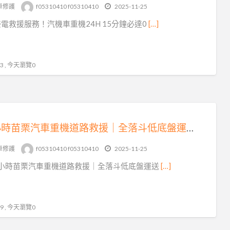
tag
車修護
f05310410 f05310410
2025-11-25
新
電救援服務！汽機車重機24H 15分鐘必達0
[…]
竹
道
路
 , 今天瀏覽0
救
援
24 小時苗栗汽車重機道路救援｜全落斗低底盤運送，15 分鐘火速到場！
車修護
f05310410 f05310410
2025-11-25
4 小時苗栗汽車重機道路救援｜全落斗低底盤運送
[…]
 , 今天瀏覽0