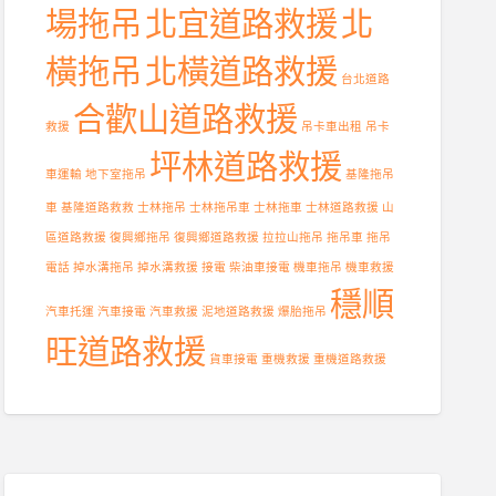
場拖吊
北宜道路救援
北
橫拖吊
北橫道路救援
台北道路
合歡山道路救援
救援
吊卡車出租
吊卡
坪林道路救援
車運輸
地下室拖吊
基隆拖吊
車
基隆道路救救
士林拖吊
士林拖吊車
士林拖車
士林道路救援
山
區道路救援
復興鄉拖吊
復興鄉道路救援
拉拉山拖吊
拖吊車
拖吊
電話
掉水溝拖吊
掉水溝救援
接電
柴油車接電
機車拖吊
機車救援
穩順
汽車托運
汽車接電
汽車救援
泥地道路救援
爆胎拖吊
旺道路救援
貨車接電
重機救援
重機道路救援