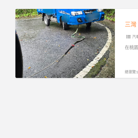
道
路
三
救
灣
援
南
｜
庄
汽
全
峨
在桃
落
嵋
斗
獅
低
潭
總瀏覽19
底
大
盤
湖
運
專
送，
業
15
道
分
路
鐘
救
火
援，