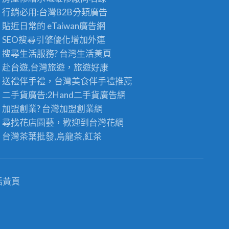
發
發
行銷必用:台灣B2B
分類廣告
：
供
台
貼近日常的
eTaiwan廣告網
應
灣
商
SEO搜尋引擎優化
增加外連
高
，
搜尋生活服務? 台灣
生活黃頁
山
頂
茶
級
赴台遊,台灣旅遊
，旅遊好康
王
老
送禮伴手禮，台灣美食
伴手禮
推薦
級
茶
的
二手貨廣告:2Hand
二手貨
廣告網
批
極
發
加盟創業? 台灣
加盟創業
網
品
首
尋找花店園藝，歡迎到
台灣花網
享
選
受
〉
台灣茶葉批發
,烏龍茶,紅茶
〉
中
中
活黃頁