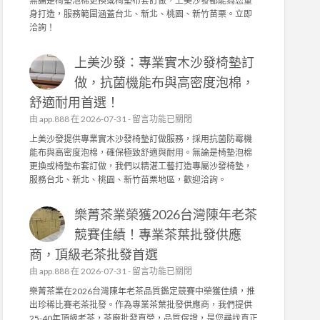
無論是椅墊泡棉更換或椅墊布套訂做，上美沙發都能為您量
品
沙
身打造，服務範圍涵蓋台北、新北、桃園、新竹苗栗。立即
質
發
洽詢！
堅
：
持
專
！
上美沙發：專業實木沙發椅墊訂
業
茶
實
做，抗菌機能布與高密度泡棉，
園
木
日
舒適耐用首選！
沙
常
發
在
由
app.888
在 2026-07-31 -
留言功能已關閉
管
椅
〈
上美沙發提供專業實木沙發椅墊訂做服務，採用抗菌防霉機
理
墊
上
能布與高密度泡棉，確保極致舒適與耐用。無論是椅墊泡棉
，
訂
美
更換或椅墊布套訂做，我們以精湛工藝打造專屬沙發椅墊，
成
做
沙
服務台北、新北、桃園、新竹苗栗地區，歡迎洽詢。
就
，
發
頂
高
：
級
密
樂菁茶業榮獲2026台灣陳年老茶
專
茶
度
業
競賽佳績！專業茶葉批發供應
葉
泡
實
批
棉
商，頂級老茶批發首選
木
發
、
沙
在
由
app.888
在 2026-07-31 -
留言功能已關閉
供
機
發
〈
應
樂菁茶業在2026台灣陳年老茶品質鑑定競賽中榮獲佳績，推
能
椅
樂
商
出珍稀比賽老茶批發。作為專業茶葉批發供應商，我們提供
布
墊
菁
〉
25-40年頂級老茶，茶廠批發直營，品質保證，是您尋找真正
套