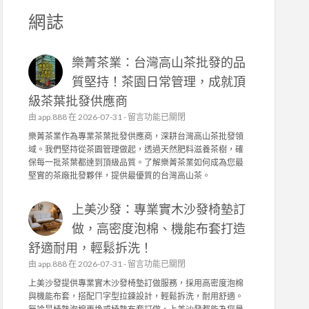
網誌
樂菁茶業：台灣高山茶批發的品
質堅持！茶園日常管理，成就頂
級茶葉批發供應商
在
由
app.888
在 2026-07-31 -
留言功能已關閉
〈
樂菁茶業作為專業茶葉批發供應商，深耕台灣高山茶批發領
樂
域。我們堅持從茶園管理做起，透過天然肥料滋養茶樹，確
菁
保每一批茶葉都達到頂級品質。了解樂菁茶業如何成為您最
茶
堅實的茶廠批發夥伴，提供最優質的台灣高山茶。
業
：
上美沙發：專業實木沙發椅墊訂
台
灣
做，高密度泡棉、機能布套打造
高
舒適耐用，輕鬆拆洗！
山
茶
在
由
app.888
在 2026-07-31 -
留言功能已關閉
批
〈
上美沙發提供專業實木沙發椅墊訂做服務，採用高密度泡棉
發
上
與機能布套，搭配ㄇ字型拉鍊設計，輕鬆拆洗，耐用舒適。
的
美