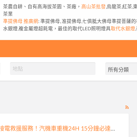
茶農自耕、自有高海拔茶園、茶廠，
高山茶批發
,烏龍茶,紅茶
茶業
準提佛母 推廣網
: 準提佛母, 准提佛母,七俱胝大佛母準提菩薩
水銀燈,複金屬燈超耗電，最佳的取代LED照明燈具
取代水銀燈
RS
Fe
for
雙北接電救援服務！汽機車重機24H 15分鐘必達0913177311
ad