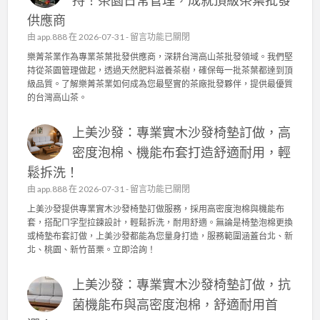
持！茶園日常管理，成就頂級茶葉批發
供應商
在
由
app.888
在 2026-07-31 -
留言功能已關閉
〈
樂菁茶業作為專業茶葉批發供應商，深耕台灣高山茶批發領域。我們堅
樂
持從茶園管理做起，透過天然肥料滋養茶樹，確保每一批茶葉都達到頂
菁
級品質。了解樂菁茶業如何成為您最堅實的茶廠批發夥伴，提供最優質
茶
的台灣高山茶。
業
：
上美沙發：專業實木沙發椅墊訂做，高
台
灣
密度泡棉、機能布套打造舒適耐用，輕
高
鬆拆洗！
山
茶
在
由
app.888
在 2026-07-31 -
留言功能已關閉
批
〈
上美沙發提供專業實木沙發椅墊訂做服務，採用高密度泡棉與機能布
發
上
套，搭配ㄇ字型拉鍊設計，輕鬆拆洗，耐用舒適。無論是椅墊泡棉更換
的
美
或椅墊布套訂做，上美沙發都能為您量身打造，服務範圍涵蓋台北、新
品
沙
北、桃園、新竹苗栗。立即洽詢！
質
發
堅
：
持
上美沙發：專業實木沙發椅墊訂做，抗
專
！
業
菌機能布與高密度泡棉，舒適耐用首
茶
實