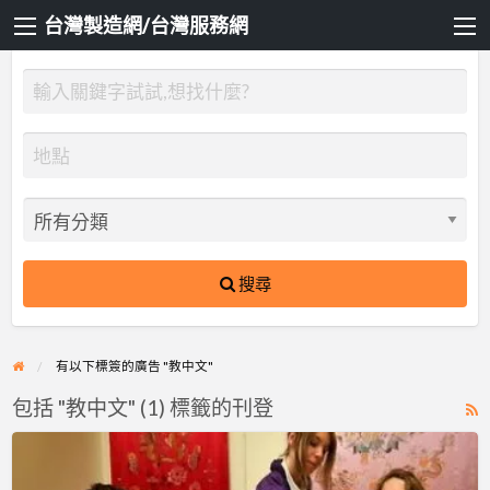
台灣製造網/台灣服務網
搜尋
有以下標簽的廣告 "教中文"
包括 "教中文" (1) 標籤的刊登
R
F
如
f
何