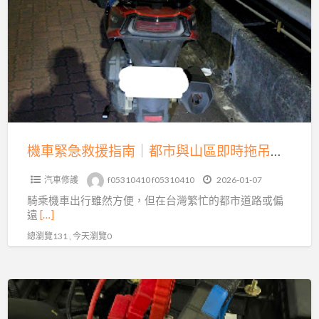
車
緊
困
急
境
救
的
援
及
指
時
南
救
｜
星
都
機車緊急救援指南｜都市與山區即時拖吊全解析
市
汽車修護
f05310410 f05310410
2026-01-07
與
騎乘機車出行雖然方便，但在台灣繁忙的都市道路或偏
山
遠
[…]
區
總瀏覽131 , 今天瀏覽0
即
時
拖
專
吊
業
全