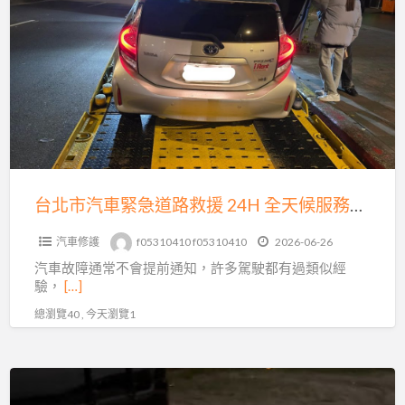
北
胎、
市
事
汽
故
車
拖
緊
吊
急
即
道
時
路
到
救
台北市汽車緊急道路救援 24H 全天候服務｜發不動、故障、爆胎、事故拖運快速支援
場
援
汽車修護
f05310410 f05310410
2026-06-26
24H
汽車故障通常不會提前通知，許多駕駛都有過類似經
全
驗，
[…]
天
總瀏覽40 , 今天瀏覽1
候
服
務
沙
｜
灘