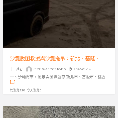
發
脫
不
困
動、
救
故
援
障、
與
爆
沙
胎、
灘
事
拖
沙灘脫困救援與沙灘拖吊：新北、基隆、桃園、台北的專業解困之道
故
吊：
拖
其它
f05310410 f05310410
2026-01-14
新
運
一、沙灘駕車，風景與風險並存 新北市、基隆市、桃園
北、
快
[…]
基
速
總瀏覽128 , 今天瀏覽0
隆、
支
桃
援
園、
新
台
北、