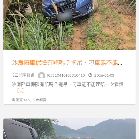
陷
全
車
方
保
位
險
救
有
援
賠
嗎？
拖
沙灘陷車保險有賠嗎？拖吊、刁車能不能理賠一次看懂｜避免白忙一場
吊、
汽車修護
f05310410 f05310410
2026-01-03
刁
沙灘陷車保險有賠嗎？拖吊、刁車能不能理賠一次看懂
車
｜
[…]
能
總瀏覽136 , 今天瀏覽1
不
能
理
沙
賠
灘
一
陷