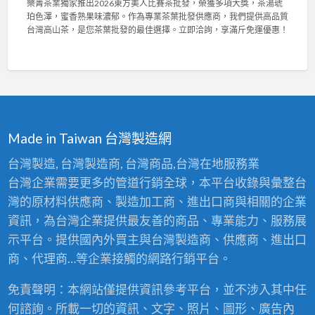
樂菁茶業獨家推出2026東方美人比賽茶批發，榮獲多項大獎，茶湯琥
用
樂
布
6
珀色澤，蜜香熟果味濃郁。作為專業茶葉批發供應商，我們提供高品質
，
菁
與
台
台灣高山茶，是您茶葉批發的最佳選擇。立即洽詢，享滿斤免運優惠！
輕
茶
高
灣
鬆
業
密
陳
拆
2
度
年
洗
0
泡
老
！
2
棉
茶
〉
6
，
競
中
東
舒
賽
方
適
佳
Made in Taiwan 台灣製造網
美
耐
績
人
用
！
台灣製造, 台灣製造商, 台灣商品,台灣在地服務業
比
首
專
台灣企業需要更多的管道行銷全球，本平台收錄與彙整台
賽
選
業
茶
！
灣的原材料供應商、製造加工商、進出口商與相關的企業
茶
批
〉
葉
資訊，為台灣企業提供最友善的商品、專業能力、服務展
發
中
批
：
示平台。提供國內外買主與台灣製造商、供應商、進出口
發
台
供
商、代理商…等企業接觸的網路行銷平台。
灣
應
高
商
免責聲明：本網站僅提供資訊參考平台，並不涉入其中任
山
，
茶
何諮詢。所載一切的資訊、文字、照片、圖形、廣告內
頂