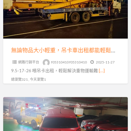
品
刁
大
車
小
真
輕
相
重，
｜
吊
專
卡
無論物品大小輕重，吊卡車出租都能輕鬆搞定！聯繫我們吧！
業
車
沙
網路行銷平台
f05310410 f05310410
2025-11-27
出
灘
9.5-17-26 噸吊卡出租，輕鬆解決重物運輸難
[…]
租
拖
都
總瀏覽321 , 今天瀏覽1
吊
能
救
輕
援
《過
鬆
解
年
搞
析
拖
定！
車
聯