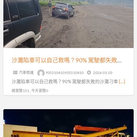
次
車
看
可
懂
以
｜
自
避
己
免
救
白
嗎？
沙灘陷車可以自己救嗎？90% 駕駛都失敗的沙灘刁車真相｜專業沙灘拖吊救援解析
忙
90%
一
汽車修護
f05310410 f05310410
2026-01-03
駕
場
沙灘陷車可以自己救嗎？90% 駕駛都失敗的沙灘刁車
[…]
駛
都
總瀏覽151 , 今天瀏覽0
失
敗
無
的
論
沙
物
灘