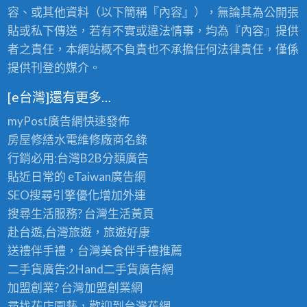
王
級
容、或其他資料（以下簡稱『內容』），無論其為公開張
級
老
的
貼或私下傳送，若有不實或違法情事，均為『內容』提供
茶
極
批
者之責任，本網站概不負責也不承擔任何法律責任，僅係
品
發
提供刊登的媒介。
享
首
受
選
〉
[e台灣]還有更多…
〉
中
中
myPost廣告網
快速發佈
房屋修繕
水電維修廠商名錄
行銷必用:台灣B2B
分類廣告
貼近日常的
eTaiwan廣告網
SEO搜尋引擎優化
增加外連
搜尋生活服務? 台灣
生活黃頁
赴台遊,台灣旅遊
，旅遊好康
送禮伴手禮，台灣美食
伴手禮
推薦
二手貨廣告:2Hand
二手貨
廣告網
加盟創業? 台灣
加盟創業
網
尋找花店園藝，歡迎到
台灣花網