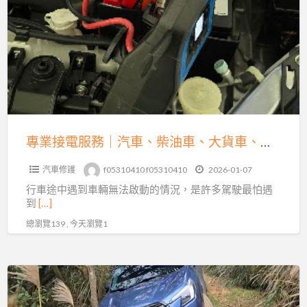
接
解
電
析
服
務
｜
汽
車、
柴
專業接電服務｜汽車、柴油車、大貨車、機車、重機全方位救援
油
汽車修護
f05310410 f05310410
2026-01-07
車、
行車途中遇到車輛無法啟動的情況，是許多駕駛最怕遇
大
到
[…]
貨
總瀏覽139 , 今天瀏覽1
車、
機
車、
沙
重
灘
機