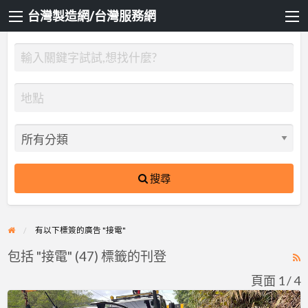
台灣製造網/台灣服務網
搜尋
有以下標簽的廣告 "接電"
包括 "接電" (47) 標籤的刊登
R
F
頁面 1 / 4
f
台