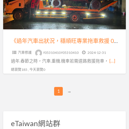
狀
況，
穩
順
旺
《過年汽車出狀況，穩順旺專業拖車救援 0913177311，LINE 同號》
專
汽車修護
f05310410 f05310410
2024-12-31
業
過年.春節之時，汽車.重機.機車若需道路救援拖車，
[…]
拖
車
總瀏覽185 , 今天瀏覽0
救
援
1
→
0913177311，
LINE
同
號》
eTaiwan網站群