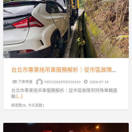
a
北
t
市
專
業
拖
吊
車
服
務
台北市專業拖吊車服務解析｜從市區故障到特殊車輛運輸的完整指南
解
汽車修護
f05310410 f05310410
2026-07-14
析
台北市專業拖吊車服務解析｜從市區故障到特殊車輛運
｜
輸
[…]
從
總瀏覽28 , 今天瀏覽1
市
區
故
新
障