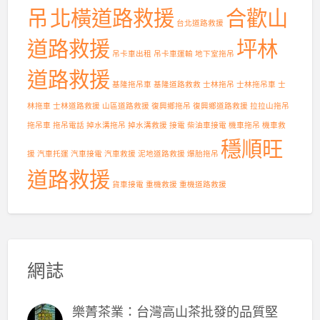
吊
北橫道路救援
合歡山
台北道路救援
道路救援
坪林
吊卡車出租
吊卡車運輸
地下室拖吊
道路救援
基隆拖吊車
基隆道路救救
士林拖吊
士林拖吊車
士
林拖車
士林道路救援
山區道路救援
復興鄉拖吊
復興鄉道路救援
拉拉山拖吊
拖吊車
拖吊電話
掉水溝拖吊
掉水溝救援
接電
柴油車接電
機車拖吊
機車救
穩順旺
援
汽車托運
汽車接電
汽車救援
泥地道路救援
爆胎拖吊
道路救援
貨車接電
重機救援
重機道路救援
網誌
樂菁茶業：台灣高山茶批發的品質堅