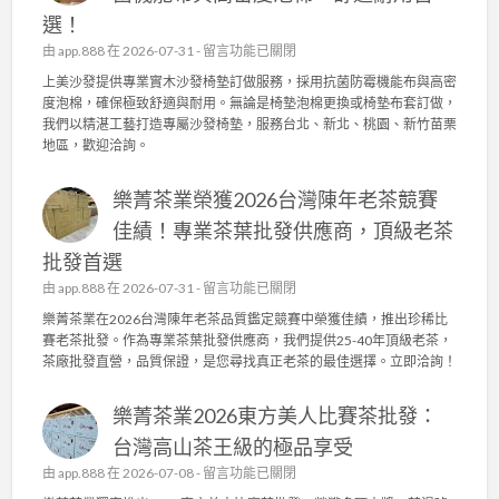
實
園
選！
木
日
沙
在
由
app.888
在 2026-07-31 -
留言功能已關閉
常
發
〈
上美沙發提供專業實木沙發椅墊訂做服務，採用抗菌防霉機能布與高密
管
椅
上
度泡棉，確保極致舒適與耐用。無論是椅墊泡棉更換或椅墊布套訂做，
理
墊
美
我們以精湛工藝打造專屬沙發椅墊，服務台北、新北、桃園、新竹苗栗
，
訂
沙
地區，歡迎洽詢。
成
做
發
就
，
：
頂
高
樂菁茶業榮獲2026台灣陳年老茶競賽
專
級
密
業
佳績！專業茶葉批發供應商，頂級老茶
茶
度
實
葉
泡
批發首選
木
批
棉
沙
在
由
app.888
在 2026-07-31 -
留言功能已關閉
發
、
發
〈
供
樂菁茶業在2026台灣陳年老茶品質鑑定競賽中榮獲佳績，推出珍稀比
機
椅
樂
應
賽老茶批發。作為專業茶葉批發供應商，我們提供25-40年頂級老茶，
能
墊
菁
商
茶廠批發直營，品質保證，是您尋找真正老茶的最佳選擇。立即洽詢！
布
訂
茶
〉
套
做
業
中
打
，
樂菁茶業2026東方美人比賽茶批發：
榮
造
抗
獲
台灣高山茶王級的極品享受
舒
菌
2
適
在
由
app.888
在 2026-07-08 -
機
留言功能已關閉
0
耐
〈
能
2