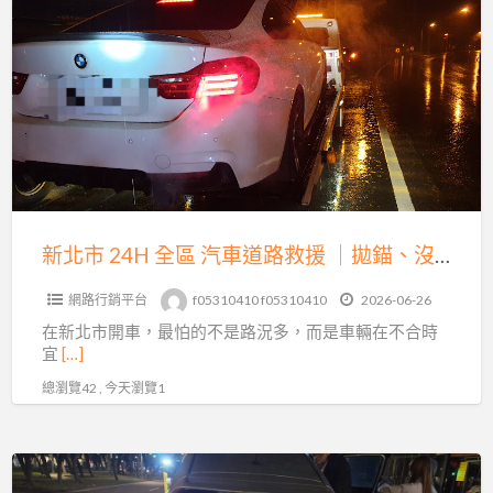
北
到
市
特
24H
殊
全
車
區
輛
汽
運
車
輸
道
的
路
新北市 24H 全區 汽車道路救援 ｜拋錨、沒電、爆胎、事故拖吊即時到場
完
救
整
網路行銷平台
f05310410 f05310410
2026-06-26
援
指
在新北市開車，最怕的不是路況多，而是車輛在不合時
｜
南
宜
[…]
拋
總瀏覽42 , 今天瀏覽1
錨、
沒
電、
台
爆