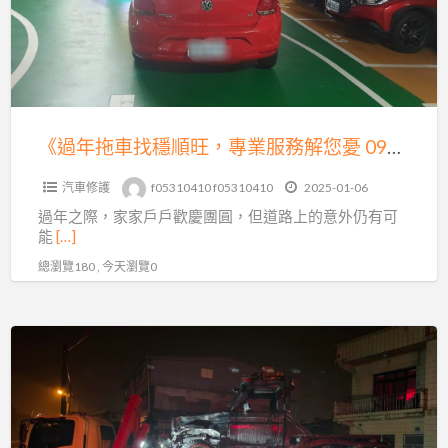
找
繫
穩
我
順
們
旺，
吧！
專
業
《過年拖車找穩順旺，專業服務解您憂 0913177311，LINE 同號》
服
汽車修護
f05310410 f05310410
2025-01-06
務
過年之際，家家戶戶歡慶團圓，但道路上的意外仍有可
解
能
[…]
您
總瀏覽180 , 今天瀏覽0
憂
0913177311，
LINE
《過
同
年
號》
汽
車
出