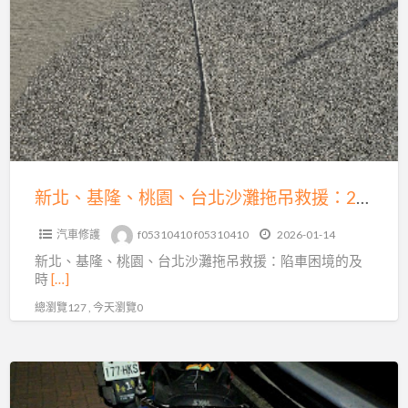
北
基
的
隆、
專
桃
業
園、
解
台
困
北
之
沙
道
灘
新北、基隆、桃園、台北沙灘拖吊救援：24小時陷車困境的及時救星
拖
汽車修護
f05310410 f05310410
2026-01-14
吊
新北、基隆、桃園、台北沙灘拖吊救援：陷車困境的及
救
時
[…]
援：
總瀏覽127 , 今天瀏覽0
24
小
時
機
陷
車