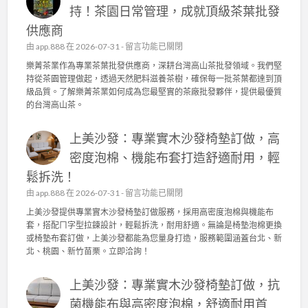
持！茶園日常管理，成就頂級茶葉批發
供應商
在
由
app.888
在 2026-07-31 -
留言功能已關閉
〈
樂菁茶業作為專業茶葉批發供應商，深耕台灣高山茶批發領域。我們堅
樂
持從茶園管理做起，透過天然肥料滋養茶樹，確保每一批茶葉都達到頂
菁
級品質。了解樂菁茶業如何成為您最堅實的茶廠批發夥伴，提供最優質
茶
的台灣高山茶。
業
：
上美沙發：專業實木沙發椅墊訂做，高
台
灣
密度泡棉、機能布套打造舒適耐用，輕
高
鬆拆洗！
山
茶
在
由
app.888
在 2026-07-31 -
留言功能已關閉
批
〈
上美沙發提供專業實木沙發椅墊訂做服務，採用高密度泡棉與機能布
發
上
套，搭配ㄇ字型拉鍊設計，輕鬆拆洗，耐用舒適。無論是椅墊泡棉更換
的
美
或椅墊布套訂做，上美沙發都能為您量身打造，服務範圍涵蓋台北、新
品
沙
北、桃園、新竹苗栗。立即洽詢！
質
發
堅
：
持
上美沙發：專業實木沙發椅墊訂做，抗
專
！
業
菌機能布與高密度泡棉，舒適耐用首
茶