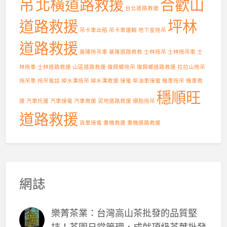
吊
北橫道路救援
合歡山
台北道路救援
道路救援
坪林
吊卡車出租
吊卡車運輸
地下室拖吊
道路救援
基隆拖吊車
基隆道路救救
士林拖吊
士林拖吊車
士
林拖車
士林道路救援
山區道路救援
復興鄉拖吊
復興鄉道路救援
拉拉山拖吊
拖吊車
拖吊電話
掉水溝拖吊
掉水溝救援
接電
柴油車接電
機車拖吊
機車救
穩順旺
援
汽車托運
汽車接電
汽車救援
泥地道路救援
爆胎拖吊
道路救援
貨車接電
重機救援
重機道路救援
網誌
樂菁茶業：台灣高山茶批發的品質堅