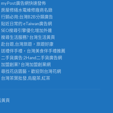
茶
myPost廣告網
快速發佈
茶
〉
葉
批
中
房屋修繕
水電維修廠商名錄
批
發
發
行銷必用:台灣B2B
分類廣告
：
供
台
貼近日常的
eTaiwan廣告網
應
灣
商
SEO搜尋引擎優化
增加外連
高
，
搜尋生活服務? 台灣
生活黃頁
山
頂
茶
級
赴台遊,台灣旅遊
，旅遊好康
王
老
送禮伴手禮，台灣美食
伴手禮
推薦
級
茶
的
二手貨廣告:2Hand
二手貨
廣告網
批
極
發
加盟創業? 台灣
加盟創業
網
品
首
尋找花店園藝，歡迎到
台灣花網
享
選
受
〉
台灣茶葉批發
,烏龍茶,紅茶
〉
中
中
活黃頁