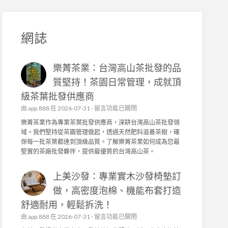
網誌
樂菁茶業：台灣高山茶批發的品
質堅持！茶園日常管理，成就頂
級茶葉批發供應商
在
由
app.888
在 2026-07-31 -
留言功能已關閉
〈
樂菁茶業作為專業茶葉批發供應商，深耕台灣高山茶批發領
樂
域。我們堅持從茶園管理做起，透過天然肥料滋養茶樹，確
菁
保每一批茶葉都達到頂級品質。了解樂菁茶業如何成為您最
茶
堅實的茶廠批發夥伴，提供最優質的台灣高山茶。
業
：
上美沙發：專業實木沙發椅墊訂
台
灣
做，高密度泡棉、機能布套打造
高
舒適耐用，輕鬆拆洗！
山
茶
在
由
app.888
在 2026-07-31 -
留言功能已關閉
批
〈