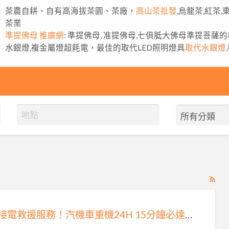
茶農自耕、自有高海拔茶園、茶廠，
高山茶批發
,烏龍茶,紅茶
茶業
準提佛母 推廣網
: 準提佛母, 准提佛母,七俱胝大佛母準提菩薩
水銀燈,複金屬燈超耗電，最佳的取代LED照明燈具
取代水銀燈
RS
Fe
for
雙北接電救援服務！汽機車重機24H 15分鐘必達0913177311
ad