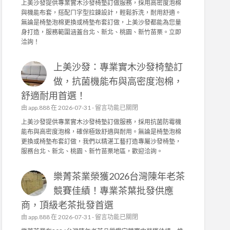
上美沙發提供專業實木沙發椅墊訂做服務，採用高密度泡棉
發
上
與機能布套，搭配ㄇ字型拉鍊設計，輕鬆拆洗，耐用舒適。
的
美
無論是椅墊泡棉更換或椅墊布套訂做，上美沙發都能為您量
品
沙
身打造，服務範圍涵蓋台北、新北、桃園、新竹苗栗。立即
質
發
洽詢！
堅
：
持
專
！
上美沙發：專業實木沙發椅墊訂
業
茶
實
做，抗菌機能布與高密度泡棉，
園
木
日
舒適耐用首選！
沙
常
發
在
由
app.888
在 2026-07-31 -
留言功能已關閉
管
椅
〈
上美沙發提供專業實木沙發椅墊訂做服務，採用抗菌防霉機
理
墊
上
能布與高密度泡棉，確保極致舒適與耐用。無論是椅墊泡棉
，
訂
美
更換或椅墊布套訂做，我們以精湛工藝打造專屬沙發椅墊，
成
做
沙
服務台北、新北、桃園、新竹苗栗地區，歡迎洽詢。
就
，
發
頂
高
：
級
密
樂菁茶業榮獲2026台灣陳年老茶
專
茶
度
業
競賽佳績！專業茶葉批發供應
葉
泡
實
批
棉
商，頂級老茶批發首選
木
發
、
沙
在
由
app.888
在 2026-07-31 -
留言功能已關閉
供
機
發
〈
應