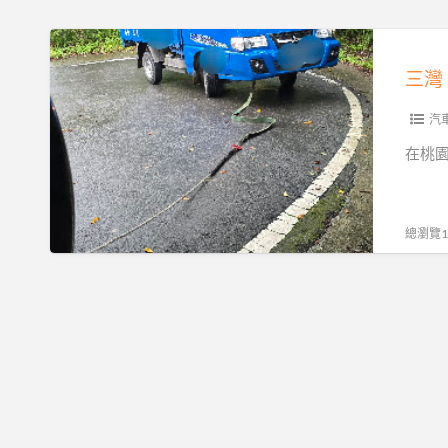
道
路
三
救
灣
援
南
｜
庄
汽
全
峨
在桃
落
嵋
斗
獅
低
潭
總瀏覽19
底
大
盤
湖
運
專
送，
業
15
道
分
路
鐘
救
火
援，