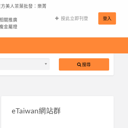
,東方美人茶葉批發：樂菁
按此立即刊登
登入
的相關推廣
,複金屬燈
搜尋
S
ed
eTaiwan網站群