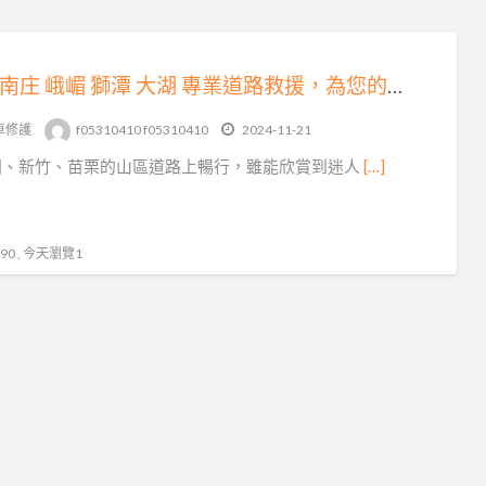
三灣 南庄 峨嵋 獅潭 大湖 專業道路救援，為您的出行保駕護航
車修護
f05310410 f05310410
2024-11-21
園、新竹、苗栗的山區道路上暢行，雖能欣賞到迷人
[…]
0 , 今天瀏覽1