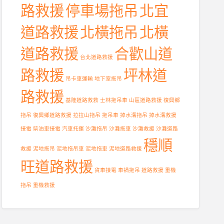
路救援
停車場拖吊
北宜
道路救援
北橫拖吊
北橫
道路救援
合歡山道
台北道路救援
路救援
坪林道
吊卡車運輸
地下室拖吊
路救援
基隆道路救救
士林拖吊車
山區道路救援
復興鄉
拖吊
復興鄉道路救援
拉拉山拖吊
拖吊車
掉水溝拖吊
掉水溝救援
接電
柴油車接電
汽車托運
沙灘拖吊
沙灘拖車
沙灘救援
沙灘道路
穩順
救援
泥地拖吊
泥地拖吊車
泥地拖車
泥地道路救援
旺道路救援
貨車接電
車禍拖吊
道路救援
重機
拖吊
重機救援