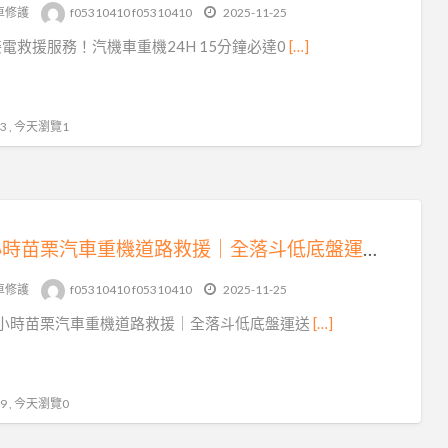
tag
車修護
f05310410 f05310410
2025-11-25
峨
電救援服務！汽機車重機24H 15分鐘必達0
[…]
眉
鄉
拖
 , 今天瀏覽1
吊
車
24 小時苗栗汽車重機道路救援｜全落斗低底盤運送，15 分鐘火速到場！
車修護
f05310410 f05310410
2025-11-25
4 小時苗栗汽車重機道路救援｜全落斗低底盤運送
[…]
 , 今天瀏覽0