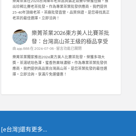
樂菁茶業在2026台灣陳年老茶品質鑑定競賽中榮獲佳績，推
能
椅
樂
商
出珍稀比賽老茶批發。作為專業茶葉批發供應商，我們提供
布
墊
菁
〉
25-40年頂級老茶，茶廠批發直營，品質保證，是您尋找真正
套
訂
茶
中
老茶的最佳選擇。立即洽詢！
打
做
業
造
，
榮
舒
抗
樂菁茶業2026東方美人比賽茶批
獲
適
菌
2
發：台灣高山茶王級的極品享受
耐
機
0
用
在
由
app.888
在 2026-07-08 -
能
留言功能已關閉
2
，
〈
布
6
樂菁茶業獨家推出2026東方美人比賽茶批發，榮獲多項大
輕
樂
與
台
獎，茶湯琥珀色澤，蜜香熟果味濃郁。作為專業茶葉批發供
鬆
菁
高
灣
應商，我們提供高品質台灣高山茶，是您茶葉批發的最佳選
拆
茶
密
陳
擇。立即洽詢，享滿斤免運優惠！
洗
業
度
年
！
2
泡
老
〉
0
棉
茶
中
2
，
競
6
舒
賽
東
適
佳
方
耐
績
美
用
！
人
首
專
[e台灣]還有更多…
比
選
業
賽
！