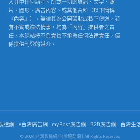
入其中任何諮詢。所載一切的資訊、文字、照
片、圖形、廣告內容、或其他資料（以下簡稱
『內容』），無論其為公開張貼或私下傳送，若
有不實或違法情事，均為『內容』提供者之責
任，本網站概不負責也不承擔任何法律責任，僅
係提供刊登的媒介。
製造網
e台灣廣告網
myPost廣告網
B2B廣告網
台灣生
©
2026
台灣製造網/台灣服務網
| All Rights Reserved