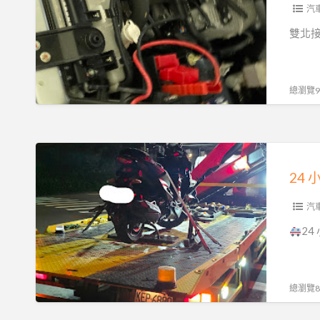
電
汽
救
雙北接
援
服
務！
總瀏覽93
汽
機
車
24
重
小
機
時
24H
苗
汽
15
栗
2
分
汽
鐘
車
必
重
總瀏覽89
達
機
0913177311