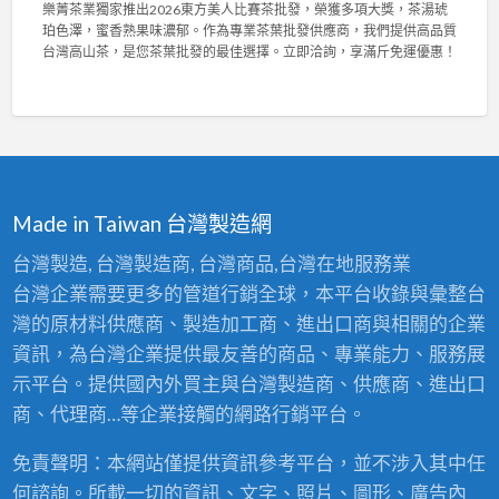
2
樂菁茶業獨家推出2026東方美人比賽茶批發，榮獲多項大獎，茶湯琥
用
樂
布
6
珀色澤，蜜香熟果味濃郁。作為專業茶葉批發供應商，我們提供高品質
，
菁
與
台
台灣高山茶，是您茶葉批發的最佳選擇。立即洽詢，享滿斤免運優惠！
輕
茶
高
灣
鬆
業
密
陳
拆
2
度
年
洗
0
泡
老
！
2
棉
茶
〉
6
，
競
中
東
舒
賽
方
適
佳
Made in Taiwan 台灣製造網
美
耐
績
人
用
！
台灣製造, 台灣製造商, 台灣商品,台灣在地服務業
比
首
專
台灣企業需要更多的管道行銷全球，本平台收錄與彙整台
賽
選
業
茶
！
灣的原材料供應商、製造加工商、進出口商與相關的企業
茶
批
〉
葉
資訊，為台灣企業提供最友善的商品、專業能力、服務展
發
中
批
：
示平台。提供國內外買主與台灣製造商、供應商、進出口
發
台
供
商、代理商…等企業接觸的網路行銷平台。
灣
應
高
商
免責聲明：本網站僅提供資訊參考平台，並不涉入其中任
山
，
茶
何諮詢。所載一切的資訊、文字、照片、圖形、廣告內
頂