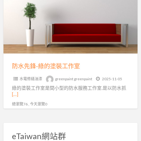
a
先
t
鋒-
綠
的
塗
裝
工
作
防水先鋒-綠的塗裝工作室
室
水電修繕油漆
greenpaint greenpaint
2025-11-05
綠的塗裝工作室是間小型的防水服務工作室.是以防水抓
[…]
總瀏覽76 , 今天瀏覽0
eTaiwan網站群