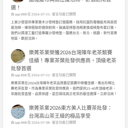
茶
實
園
選！
木
日
沙
在
由
app.888
在 2026-07-31 -
留言功能已關閉
常
發
〈
上美沙發提供專業實木沙發椅墊訂做服務，採用抗菌防霉機能布與高密
管
椅
上
度泡棉，確保極致舒適與耐用。無論是椅墊泡棉更換或椅墊布套訂做，
理
墊
美
我們以精湛工藝打造專屬沙發椅墊，服務台北、新北、桃園、新竹苗栗
，
訂
沙
地區，歡迎洽詢。
成
做
發
就
，
：
頂
高
樂菁茶業榮獲2026台灣陳年老茶競賽
專
級
密
業
佳績！專業茶葉批發供應商，頂級老茶
茶
度
實
葉
泡
批發首選
木
批
棉
沙
在
由
app.888
在 2026-07-31 -
留言功能已關閉
發
、
發
〈
供
樂菁茶業在2026台灣陳年老茶品質鑑定競賽中榮獲佳績，推出珍稀比
機
椅
樂
應
賽老茶批發。作為專業茶葉批發供應商，我們提供25-40年頂級老茶，
能
墊
菁
商
茶廠批發直營，品質保證，是您尋找真正老茶的最佳選擇。立即洽詢！
布
訂
茶
〉
套
做
業
中
打
，
樂菁茶業2026東方美人比賽茶批發：
榮
造
抗
獲
台灣高山茶王級的極品享受
舒
菌
2
適
在
由
app.888
在 2026-07-08 -
機
留言功能已關閉
0
耐
〈
能