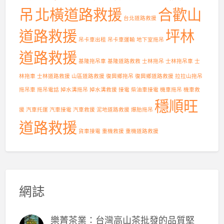
吊
北橫道路救援
合歡山
台北道路救援
道路救援
坪林
吊卡車出租
吊卡車運輸
地下室拖吊
道路救援
基隆拖吊車
基隆道路救救
士林拖吊
士林拖吊車
士
林拖車
士林道路救援
山區道路救援
復興鄉拖吊
復興鄉道路救援
拉拉山拖吊
拖吊車
拖吊電話
掉水溝拖吊
掉水溝救援
接電
柴油車接電
機車拖吊
機車救
穩順旺
援
汽車托運
汽車接電
汽車救援
泥地道路救援
爆胎拖吊
道路救援
貨車接電
重機救援
重機道路救援
網誌
樂菁茶業：台灣高山茶批發的品質堅