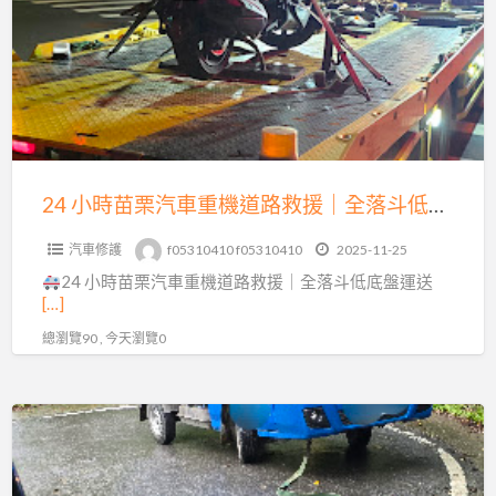
苗
0913177311
栗
汽
車
重
機
道
24 小時苗栗汽車重機道路救援｜全落斗低底盤運送，15 分鐘火速到場！
路
汽車修護
f05310410 f05310410
2025-11-25
救
24 小時苗栗汽車重機道路救援｜全落斗低底盤運送
援
[…]
｜
總瀏覽90 , 今天瀏覽0
全
落
斗
三
低
灣
底
南
盤