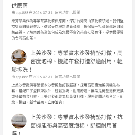
供應商
在
由
app.888
在 2026-07-31 -
留言功能已關閉
〈
樂菁茶業作為專業茶葉批發供應商，深耕台灣高山茶批發領域。我們堅
樂
持從茶園管理做起，透過天然肥料滋養茶樹，確保每一批茶葉都達到頂
菁
級品質。了解樂菁茶業如何成為您最堅實的茶廠批發夥伴，提供最優質
茶
的台灣高山茶。
業
：
上美沙發：專業實木沙發椅墊訂做，高
台
灣
密度泡棉、機能布套打造舒適耐用，輕
高
鬆拆洗！
山
茶
在
由
app.888
在 2026-07-31 -
留言功能已關閉
批
〈
上美沙發提供專業實木沙發椅墊訂做服務，採用高密度泡棉與機能布
發
上
套，搭配ㄇ字型拉鍊設計，輕鬆拆洗，耐用舒適。無論是椅墊泡棉更換
的
美
或椅墊布套訂做，上美沙發都能為您量身打造，服務範圍涵蓋台北、新
品
沙
北、桃園、新竹苗栗。立即洽詢！
質
發
堅
：
持
上美沙發：專業實木沙發椅墊訂做，抗
專
！
業
菌機能布與高密度泡棉，舒適耐用首
茶
實
園
選！
木