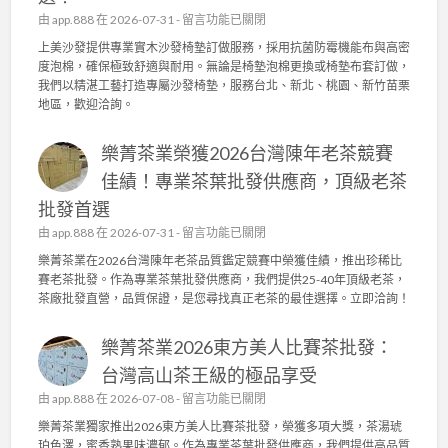
日
沙
在
由
app.888
在 2026-07-31 -
留言功能已關閉
常
發
〈
上美沙發提供專業實木沙發椅墊訂做服務，採用抗菌防霉機能布與高密
管
椅
上
度泡棉，確保極致舒適與耐用。無論是椅墊泡棉更換或椅墊布套訂做，
理
墊
美
我們以精湛工藝打造專屬沙發椅墊，服務台北、新北、桃園、新竹苗栗
，
訂
沙
地區，歡迎洽詢。
成
做
發
就
，
：
頂
高
樂菁茶業榮獲2026台灣陳年老茶競賽
專
級
密
業
佳績！專業茶葉批發供應商，頂級老茶
茶
度
實
葉
泡
批發首選
木
批
棉
沙
在
由
app.888
在 2026-07-31 -
留言功能已關閉
發
、
發
〈
供
樂菁茶業在2026台灣陳年老茶品質鑑定競賽中榮獲佳績，推出珍稀比
機
椅
樂
應
賽老茶批發。作為專業茶葉批發供應商，我們提供25-40年頂級老茶，
能
墊
菁
商
茶廠批發直營，品質保證，是您尋找真正老茶的最佳選擇。立即洽詢！
布
訂
茶
〉
套
做
業
中
打
，
樂菁茶業2026東方美人比賽茶批發：
榮
造
抗
獲
台灣高山茶王級的極品享受
舒
菌
2
適
在
由
app.888
在 2026-07-08 -
機
留言功能已關閉
0
耐
〈
能
2
樂菁茶業獨家推出2026東方美人比賽茶批發，榮獲多項大獎，茶湯琥
用
樂
布
6
珀色澤，蜜香熟果味濃郁。作為專業茶葉批發供應商，我們提供高品質