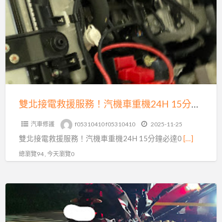
a
接
t
電
救
援
服
務！
汽
機
雙北接電救援服務！汽機車重機24H 15分鐘必達0913177311
車
汽車修護
f05310410 f05310410
2025-11-25
重
雙北接電救援服務！汽機車重機24H 15分鐘必達0
[…]
機
24H
總瀏覽94 , 今天瀏覽0
15
分
24
鐘
小
必
時
達