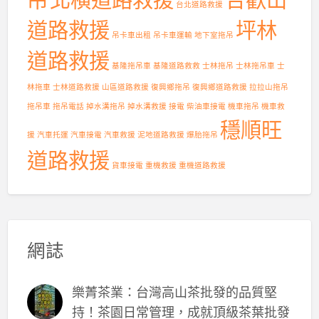
台北道路救援
道路救援
坪林
吊卡車出租
吊卡車運輸
地下室拖吊
道路救援
基隆拖吊車
基隆道路救救
士林拖吊
士林拖吊車
士
林拖車
士林道路救援
山區道路救援
復興鄉拖吊
復興鄉道路救援
拉拉山拖吊
拖吊車
拖吊電話
掉水溝拖吊
掉水溝救援
接電
柴油車接電
機車拖吊
機車救
穩順旺
援
汽車托運
汽車接電
汽車救援
泥地道路救援
爆胎拖吊
道路救援
貨車接電
重機救援
重機道路救援
網誌
樂菁茶業：台灣高山茶批發的品質堅
持！茶園日常管理，成就頂級茶葉批發