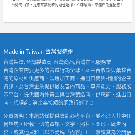
，
菁
與
台
台灣高山茶，是您茶葉批發的最佳選擇。立即洽詢，享滿斤免運優惠！
輕
茶
高
灣
鬆
業
密
陳
拆
2
度
年
洗
0
泡
老
！
2
棉
茶
〉
6
，
競
中
東
舒
賽
方
適
佳
Made in Taiwan 台灣製造網
美
耐
績
人
用
！
台灣製造, 台灣製造商, 台灣商品,台灣在地服務業
比
首
專
台灣企業需要更多的管道行銷全球，本平台收錄與彙整台
賽
選
業
茶
！
灣的原材料供應商、製造加工商、進出口商與相關的企業
茶
批
〉
葉
資訊，為台灣企業提供最友善的商品、專業能力、服務展
發
中
批
：
示平台。提供國內外買主與台灣製造商、供應商、進出口
發
台
供
商、代理商…等企業接觸的網路行銷平台。
灣
應
高
商
免責聲明：本網站僅提供資訊參考平台，並不涉入其中任
山
，
茶
何諮詢。所載一切的資訊、文字、照片、圖形、廣告內
頂
王
級
容、或其他資料（以下簡稱『內容』），無論其為公開張
級