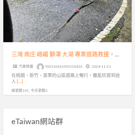
庄
運
峨
送，
嵋
15
獅
分
潭
鐘
大
火
湖
三灣 南庄 峨嵋 獅潭 大湖 專業道路救援，為您的出行保駕護航
速
專
到
汽車修護
f05310410 f05310410
2024-11-21
業
場！
在桃園、新竹、苗栗的山區道路上暢行，雖能欣賞到迷
道
人
[…]
路
總瀏覽191 , 今天瀏覽0
救
援，
為
您
eTaiwan網站群
的
出