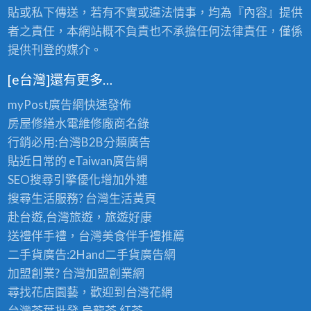
老
的
貼或私下傳送，若有不實或違法情事，均為『內容』提供
茶
極
批
者之責任，本網站概不負責也不承擔任何法律責任，僅係
品
發
提供刊登的媒介。
享
首
受
選
〉
[e台灣]還有更多…
〉
中
中
myPost廣告網
快速發佈
房屋修繕
水電維修廠商名錄
行銷必用:台灣B2B
分類廣告
貼近日常的
eTaiwan廣告網
SEO搜尋引擎優化
增加外連
搜尋生活服務? 台灣
生活黃頁
赴台遊,台灣旅遊
，旅遊好康
送禮伴手禮，台灣美食
伴手禮
推薦
二手貨廣告:2Hand
二手貨
廣告網
加盟創業? 台灣
加盟創業
網
尋找花店園藝，歡迎到
台灣花網
台灣茶葉批發
,烏龍茶,紅茶