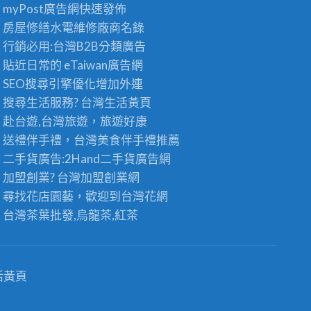
茶
myPost廣告網
快速發佈
茶
〉
葉
批
中
房屋修繕
水電維修廠商名錄
批
發
發
行銷必用:台灣B2B
分類廣告
：
供
台
貼近日常的
eTaiwan廣告網
應
灣
商
SEO搜尋引擎優化
增加外連
高
，
搜尋生活服務? 台灣
生活黃頁
山
頂
茶
級
赴台遊,台灣旅遊
，旅遊好康
王
老
送禮伴手禮，台灣美食
伴手禮
推薦
級
茶
的
二手貨廣告:2Hand
二手貨
廣告網
批
極
發
加盟創業? 台灣
加盟創業
網
品
首
尋找花店園藝，歡迎到
台灣花網
享
選
受
〉
台灣茶葉批發
,烏龍茶,紅茶
〉
中
中
活黃頁