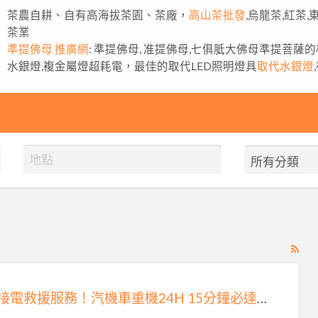
茶農自耕、自有高海拔茶園、茶廠，
高山茶批發
,烏龍茶,紅茶
茶業
準提佛母 推廣網
: 準提佛母, 准提佛母,七俱胝大佛母準提菩薩
水銀燈,複金屬燈超耗電，最佳的取代LED照明燈具
取代水銀燈
RS
Fe
for
雙北接電救援服務！汽機車重機24H 15分鐘必達0913177311
ad