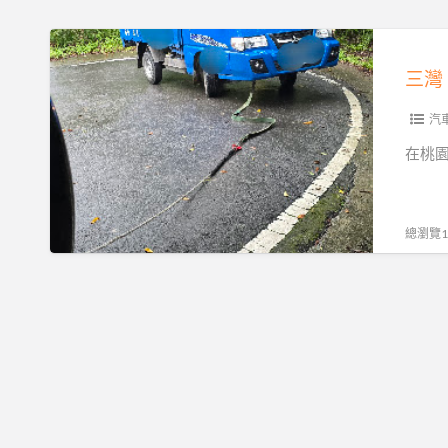
道
路
三
救
灣
援
南
｜
庄
汽
全
峨
在桃
落
嵋
斗
獅
低
潭
總瀏覽19
底
大
盤
湖
運
專
送，
業
15
道
分
路
鐘
救
火
援，