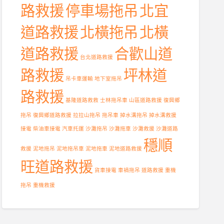
路救援
停車場拖吊
北宜
道路救援
北橫拖吊
北橫
道路救援
合歡山道
台北道路救援
路救援
坪林道
吊卡車運輸
地下室拖吊
路救援
基隆道路救救
士林拖吊車
山區道路救援
復興鄉
拖吊
復興鄉道路救援
拉拉山拖吊
拖吊車
掉水溝拖吊
掉水溝救援
接電
柴油車接電
汽車托運
沙灘拖吊
沙灘拖車
沙灘救援
沙灘道路
穩順
救援
泥地拖吊
泥地拖吊車
泥地拖車
泥地道路救援
旺道路救援
貨車接電
車禍拖吊
道路救援
重機
拖吊
重機救援