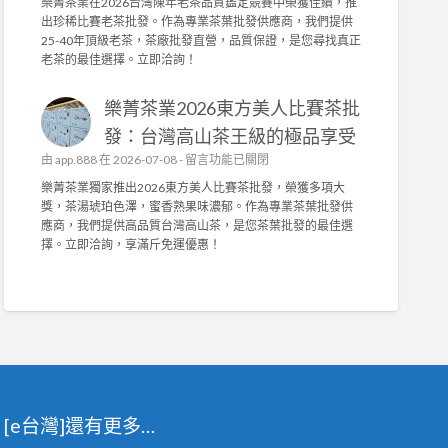
樂菁茶業在2026台灣陳年老茶品質鑑定競賽中榮獲佳績，推
能
椅
樂
商
出珍稀比賽老茶批發。作為專業茶葉批發供應商，我們提供
布
墊
菁
〉
25-40年頂級老茶，茶廠批發直營，品質保證，是您尋找真正
套
訂
茶
中
老茶的最佳選擇。立即洽詢！
打
做
業
造
，
榮
舒
抗
樂菁茶業2026東方美人比賽茶批
獲
適
菌
2
發：台灣高山茶王級的極品享受
耐
機
0
用
在
由
app.888
在 2026-07-08 -
能
留言功能已關閉
2
，
〈
布
6
樂菁茶業獨家推出2026東方美人比賽茶批發，榮獲多項大
輕
樂
與
台
獎，茶湯琥珀色澤，蜜香熟果味濃郁。作為專業茶葉批發供
鬆
菁
高
灣
應商，我們提供高品質台灣高山茶，是您茶葉批發的最佳選
拆
茶
密
陳
擇。立即洽詢，享滿斤免運優惠！
洗
業
度
年
！
2
泡
老
〉
0
棉
茶
中
2
，
競
6
舒
賽
東
適
佳
方
耐
績
美
用
！
人
首
專
[e台灣]還有更多…
比
選
業
賽
！