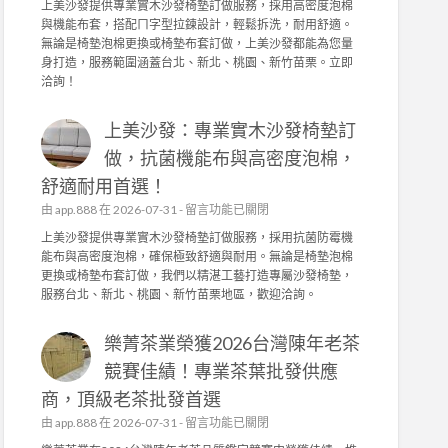
上美沙發提供專業實木沙發椅墊訂做服務，採用高密度泡棉
發
上
與機能布套，搭配ㄇ字型拉鍊設計，輕鬆拆洗，耐用舒適。
的
美
無論是椅墊泡棉更換或椅墊布套訂做，上美沙發都能為您量
品
沙
身打造，服務範圍涵蓋台北、新北、桃園、新竹苗栗。立即
質
發
洽詢！
堅
：
持
專
！
上美沙發：專業實木沙發椅墊訂
業
茶
實
做，抗菌機能布與高密度泡棉，
園
木
日
舒適耐用首選！
沙
常
發
在
由
app.888
在 2026-07-31 -
留言功能已關閉
管
椅
〈
上美沙發提供專業實木沙發椅墊訂做服務，採用抗菌防霉機
理
墊
上
能布與高密度泡棉，確保極致舒適與耐用。無論是椅墊泡棉
，
訂
美
更換或椅墊布套訂做，我們以精湛工藝打造專屬沙發椅墊，
成
做
沙
服務台北、新北、桃園、新竹苗栗地區，歡迎洽詢。
就
，
發
頂
高
：
級
密
樂菁茶業榮獲2026台灣陳年老茶
專
茶
度
業
競賽佳績！專業茶葉批發供應
葉
泡
實
批
棉
商，頂級老茶批發首選
木
發
、
沙
在
由
app.888
在 2026-07-31 -
留言功能已關閉
供
機
發
〈
應