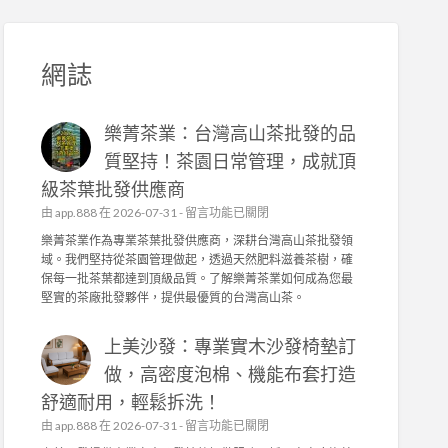
網誌
樂菁茶業：台灣高山茶批發的品
質堅持！茶園日常管理，成就頂
級茶葉批發供應商
在
由
app.888
在 2026-07-31 -
留言功能已關閉
〈
樂菁茶業作為專業茶葉批發供應商，深耕台灣高山茶批發領
樂
域。我們堅持從茶園管理做起，透過天然肥料滋養茶樹，確
菁
保每一批茶葉都達到頂級品質。了解樂菁茶業如何成為您最
茶
堅實的茶廠批發夥伴，提供最優質的台灣高山茶。
業
：
上美沙發：專業實木沙發椅墊訂
台
灣
做，高密度泡棉、機能布套打造
高
舒適耐用，輕鬆拆洗！
山
茶
在
由
app.888
在 2026-07-31 -
留言功能已關閉
批
〈