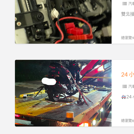
電
汽
救
雙北接
援
服
務！
總瀏覽93
汽
機
車
24
重
小
機
時
24H
苗
汽
15
栗
2
分
汽
鐘
車
必
重
總瀏覽89
達
機
0913177311