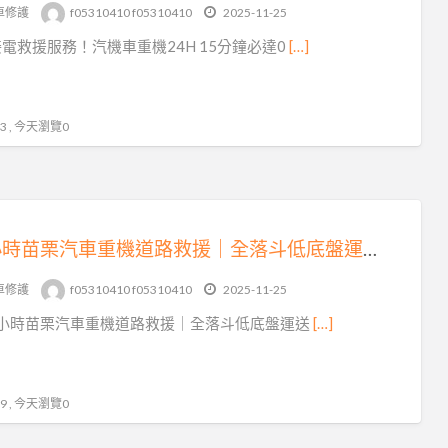
tag
車修護
f05310410 f05310410
2025-11-25
合
電救援服務！汽機車重機24H 15分鐘必達0
[…]
歡
山
拖
 , 今天瀏覽0
吊
24 小時苗栗汽車重機道路救援｜全落斗低底盤運送，15 分鐘火速到場！
車修護
f05310410 f05310410
2025-11-25
4 小時苗栗汽車重機道路救援｜全落斗低底盤運送
[…]
 , 今天瀏覽0