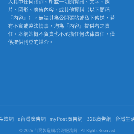
入其中任何諮詢。所載一切的資訊、文字、照
片、圖形、廣告內容、或其他資料（以下簡稱
『內容』），無論其為公開張貼或私下傳送，若
有不實或違法情事，均為『內容』提供者之責
任，本網站概不負責也不承擔任何法律責任，僅
係提供刊登的媒介。
製造網
e台灣廣告網
myPost廣告網
B2B廣告網
台灣生
©
2026
台灣製造網/台灣服務網
| All Rights Reserved