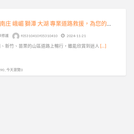
三灣 南庄 峨嵋 獅潭 大湖 專業道路救援，為您的出行保駕護航
車修護
f05310410 f05310410
2024-11-21
園、新竹、苗栗的山區道路上暢行，雖能欣賞到迷人
[…]
0 , 今天瀏覽0