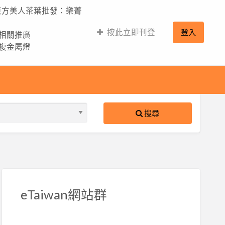
,東方美人茶葉批發：樂菁
按此立即刊登
登入
的相關推廣
,複金屬燈
搜尋
S
ed
eTaiwan網站群