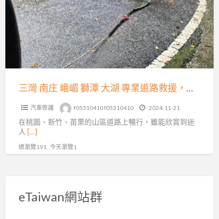
庄
運
峨
送，
嵋
15
獅
分
潭
鐘
大
火
湖
三灣 南庄 峨嵋 獅潭 大湖 專業道路救援，為您的出行保駕護航
速
專
到
汽車修護
f05310410 f05310410
2024-11-21
業
場！
在桃園、新竹、苗栗的山區道路上暢行，雖能欣賞到迷
道
人
[…]
路
總瀏覽191 , 今天瀏覽1
救
援，
為
您
eTaiwan網站群
的
出