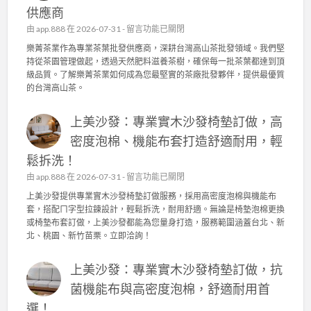
供應商
在
由
app.888
在 2026-07-31 -
留言功能已關閉
〈
樂菁茶業作為專業茶葉批發供應商，深耕台灣高山茶批發領域。我們堅
樂
持從茶園管理做起，透過天然肥料滋養茶樹，確保每一批茶葉都達到頂
菁
級品質。了解樂菁茶業如何成為您最堅實的茶廠批發夥伴，提供最優質
茶
的台灣高山茶。
業
：
上美沙發：專業實木沙發椅墊訂做，高
台
灣
密度泡棉、機能布套打造舒適耐用，輕
高
鬆拆洗！
山
茶
在
由
app.888
在 2026-07-31 -
留言功能已關閉
批
〈
上美沙發提供專業實木沙發椅墊訂做服務，採用高密度泡棉與機能布
發
上
套，搭配ㄇ字型拉鍊設計，輕鬆拆洗，耐用舒適。無論是椅墊泡棉更換
的
美
或椅墊布套訂做，上美沙發都能為您量身打造，服務範圍涵蓋台北、新
品
沙
北、桃園、新竹苗栗。立即洽詢！
質
發
堅
：
持
上美沙發：專業實木沙發椅墊訂做，抗
專
！
業
菌機能布與高密度泡棉，舒適耐用首
茶
實
園
選！
木