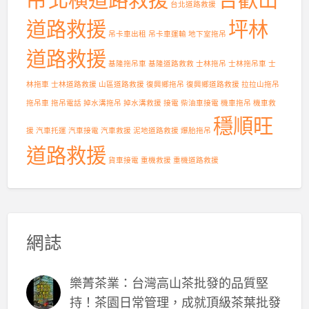
台北道路救援
道路救援
坪林
吊卡車出租
吊卡車運輸
地下室拖吊
道路救援
基隆拖吊車
基隆道路救救
士林拖吊
士林拖吊車
士
林拖車
士林道路救援
山區道路救援
復興鄉拖吊
復興鄉道路救援
拉拉山拖吊
拖吊車
拖吊電話
掉水溝拖吊
掉水溝救援
接電
柴油車接電
機車拖吊
機車救
穩順旺
援
汽車托運
汽車接電
汽車救援
泥地道路救援
爆胎拖吊
道路救援
貨車接電
重機救援
重機道路救援
網誌
樂菁茶業：台灣高山茶批發的品質堅
持！茶園日常管理，成就頂級茶葉批發