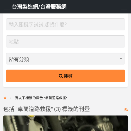
台灣製造網/台灣服務網
搜尋
有以下標簽的廣告 "卓蘭道路救援"
包括 "卓蘭道路救援" (3) 標籤的刊登
R
F
雙
f
北