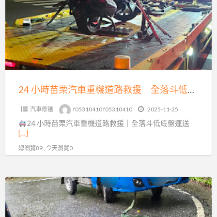
苗
0913177311
栗
汽
車
重
機
道
24 小時苗栗汽車重機道路救援｜全落斗低底盤運送，15 分鐘火速到場！
路
汽車修護
f05310410 f05310410
2025-11-25
救
24 小時苗栗汽車重機道路救援｜全落斗低底盤運送
援
[…]
｜
總瀏覽89 , 今天瀏覽0
全
落
斗
三
低
灣
底
南
盤