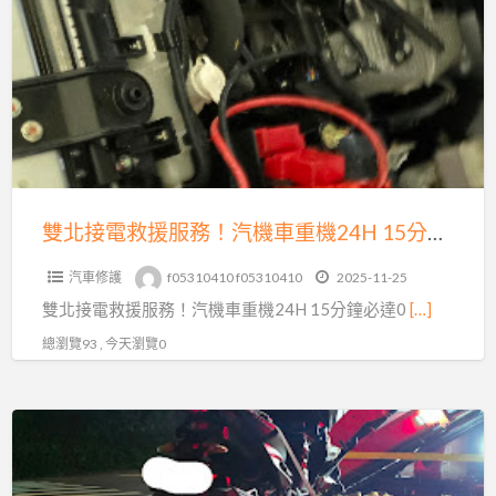
a
接
t
電
救
援
服
務！
汽
機
雙北接電救援服務！汽機車重機24H 15分鐘必達0913177311
車
汽車修護
f05310410 f05310410
2025-11-25
重
雙北接電救援服務！汽機車重機24H 15分鐘必達0
[…]
機
24H
總瀏覽93 , 今天瀏覽0
15
分
24
鐘
小
必
時
達