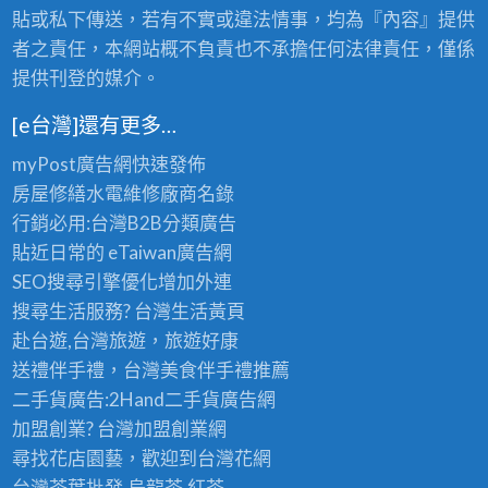
老
的
貼或私下傳送，若有不實或違法情事，均為『內容』提供
茶
極
批
者之責任，本網站概不負責也不承擔任何法律責任，僅係
品
發
提供刊登的媒介。
享
首
受
選
〉
[e台灣]還有更多…
〉
中
中
myPost廣告網
快速發佈
房屋修繕
水電維修廠商名錄
行銷必用:台灣B2B
分類廣告
貼近日常的
eTaiwan廣告網
SEO搜尋引擎優化
增加外連
搜尋生活服務? 台灣
生活黃頁
赴台遊,台灣旅遊
，旅遊好康
送禮伴手禮，台灣美食
伴手禮
推薦
二手貨廣告:2Hand
二手貨
廣告網
加盟創業? 台灣
加盟創業
網
尋找花店園藝，歡迎到
台灣花網
台灣茶葉批發
,烏龍茶,紅茶