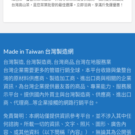
，
菁
與
台
台灣高山茶，是您茶葉批發的最佳選擇。立即洽詢，享滿斤免運優惠！
輕
茶
高
灣
鬆
業
密
陳
拆
2
度
年
洗
0
泡
老
！
2
棉
茶
〉
6
，
競
中
東
舒
賽
方
適
佳
Made in Taiwan 台灣製造網
美
耐
績
人
用
！
台灣製造, 台灣製造商, 台灣商品,台灣在地服務業
比
首
專
台灣企業需要更多的管道行銷全球，本平台收錄與彙整台
賽
選
業
茶
！
灣的原材料供應商、製造加工商、進出口商與相關的企業
茶
批
〉
葉
資訊，為台灣企業提供最友善的商品、專業能力、服務展
發
中
批
：
示平台。提供國內外買主與台灣製造商、供應商、進出口
發
台
供
商、代理商…等企業接觸的網路行銷平台。
灣
應
高
商
免責聲明：本網站僅提供資訊參考平台，並不涉入其中任
山
，
茶
何諮詢。所載一切的資訊、文字、照片、圖形、廣告內
頂
王
級
容、或其他資料（以下簡稱『內容』），無論其為公開張
級