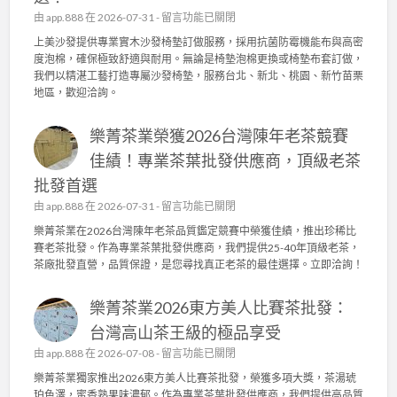
日
沙
在
由
app.888
在 2026-07-31 -
留言功能已關閉
常
發
〈
上美沙發提供專業實木沙發椅墊訂做服務，採用抗菌防霉機能布與高密
管
椅
上
度泡棉，確保極致舒適與耐用。無論是椅墊泡棉更換或椅墊布套訂做，
理
墊
美
我們以精湛工藝打造專屬沙發椅墊，服務台北、新北、桃園、新竹苗栗
，
訂
沙
地區，歡迎洽詢。
成
做
發
就
，
：
頂
高
樂菁茶業榮獲2026台灣陳年老茶競賽
專
級
密
業
佳績！專業茶葉批發供應商，頂級老茶
茶
度
實
葉
泡
批發首選
木
批
棉
沙
在
由
app.888
在 2026-07-31 -
留言功能已關閉
發
、
發
〈
供
樂菁茶業在2026台灣陳年老茶品質鑑定競賽中榮獲佳績，推出珍稀比
機
椅
樂
應
賽老茶批發。作為專業茶葉批發供應商，我們提供25-40年頂級老茶，
能
墊
菁
商
茶廠批發直營，品質保證，是您尋找真正老茶的最佳選擇。立即洽詢！
布
訂
茶
〉
套
做
業
中
打
，
樂菁茶業2026東方美人比賽茶批發：
榮
造
抗
獲
台灣高山茶王級的極品享受
舒
菌
2
適
在
由
app.888
在 2026-07-08 -
機
留言功能已關閉
0
耐
〈
能
2
樂菁茶業獨家推出2026東方美人比賽茶批發，榮獲多項大獎，茶湯琥
用
樂
布
6
珀色澤，蜜香熟果味濃郁。作為專業茶葉批發供應商，我們提供高品質