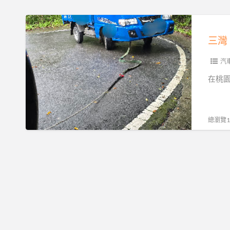
道
路
三
救
灣
援
南
｜
庄
汽
全
峨
在桃
落
嵋
斗
獅
低
潭
總瀏覽19
底
大
盤
湖
運
專
送，
業
15
道
分
路
鐘
救
火
援，