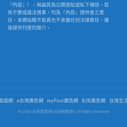
『內容』），無論其為公開張貼或私下傳送，若
有不實或違法情事，均為『內容』提供者之責
任，本網站概不負責也不承擔任何法律責任，僅
係提供刊登的媒介。
製造網
e台灣廣告網
myPost廣告網
B2B廣告網
台灣生
©
2026
台灣製造網/台灣服務網
| All Rights Reserved