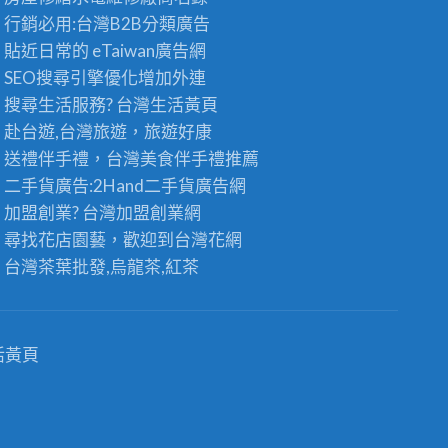
發
發
行銷必用:台灣B2B
分類廣告
：
供
台
貼近日常的
eTaiwan廣告網
應
灣
商
SEO搜尋引擎優化
增加外連
高
，
搜尋生活服務? 台灣
生活黃頁
山
頂
茶
級
赴台遊,台灣旅遊
，旅遊好康
王
老
送禮伴手禮，台灣美食
伴手禮
推薦
級
茶
的
二手貨廣告:2Hand
二手貨
廣告網
批
極
發
加盟創業? 台灣
加盟創業
網
品
首
尋找花店園藝，歡迎到
台灣花網
享
選
受
〉
台灣茶葉批發
,烏龍茶,紅茶
〉
中
中
活黃頁