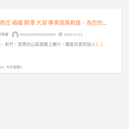
三灣 南庄 峨嵋 獅潭 大湖 專業道路救援，為您的出行保駕護航
車修護
f05310410 f05310410
2024-11-21
園、新竹、苗栗的山區道路上暢行，雖能欣賞到迷人
[…]
1 , 今天瀏覽0