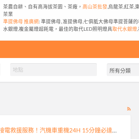
茶農自耕、自有高海拔茶園、茶廠，
高山茶批發
,烏龍茶,紅茶
茶業
準提佛母 推廣網
: 準提佛母, 准提佛母,七俱胝大佛母準提菩薩
水銀燈,複金屬燈超耗電，最佳的取代LED照明燈具
取代水銀燈
RS
Fe
for
雙北接電救援服務！汽機車重機24H 15分鐘必達0913177311
ad