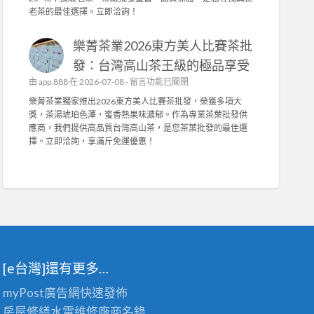
訂
茶
中
老茶的最佳選擇。立即洽詢！
打
做
業
造
，
榮
舒
抗
樂菁茶業2026東方美人比賽茶批
獲
適
菌
2
發：台灣高山茶王級的極品享受
耐
機
0
用
在
由
app.888
在 2026-07-08 -
能
留言功能已關閉
2
，
〈
布
6
樂菁茶業獨家推出2026東方美人比賽茶批發，榮獲多項大
輕
樂
與
台
獎，茶湯琥珀色澤，蜜香熟果味濃郁。作為專業茶葉批發供
鬆
菁
高
灣
應商，我們提供高品質台灣高山茶，是您茶葉批發的最佳選
拆
茶
密
陳
擇。立即洽詢，享滿斤免運優惠！
洗
業
度
年
！
2
泡
老
〉
0
棉
茶
中
2
，
競
6
舒
賽
東
適
佳
方
耐
績
美
用
！
人
首
專
[e台灣]還有更多…
比
選
業
賽
！
茶
myPost廣告網
快速發佈
茶
〉
葉
批
中
房屋修繕
水電維修廠商名錄
批