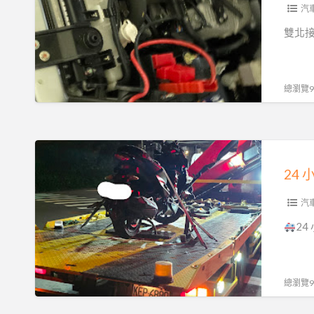
電
汽
救
雙北接
援
服
務！
總瀏覽94
汽
機
車
24
重
小
機
時
24H
苗
汽
15
栗
2
分
汽
鐘
車
必
重
總瀏覽90
達
機
0913177311