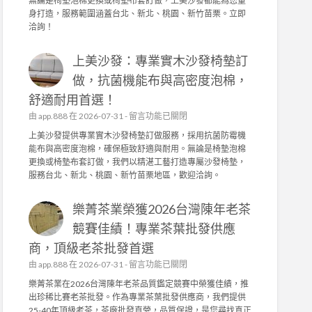
無論是椅墊泡棉更換或椅墊布套訂做，上美沙發都能為您量
品
沙
身打造，服務範圍涵蓋台北、新北、桃園、新竹苗栗。立即
質
發
洽詢！
堅
：
持
專
！
上美沙發：專業實木沙發椅墊訂
業
茶
實
做，抗菌機能布與高密度泡棉，
園
木
日
舒適耐用首選！
沙
常
發
在
由
app.888
在 2026-07-31 -
留言功能已關閉
管
椅
〈
上美沙發提供專業實木沙發椅墊訂做服務，採用抗菌防霉機
理
墊
上
能布與高密度泡棉，確保極致舒適與耐用。無論是椅墊泡棉
，
訂
美
更換或椅墊布套訂做，我們以精湛工藝打造專屬沙發椅墊，
成
做
沙
服務台北、新北、桃園、新竹苗栗地區，歡迎洽詢。
就
，
發
頂
高
：
級
密
樂菁茶業榮獲2026台灣陳年老茶
專
茶
度
業
競賽佳績！專業茶葉批發供應
葉
泡
實
批
棉
商，頂級老茶批發首選
木
發
、
沙
在
由
app.888
在 2026-07-31 -
留言功能已關閉
供
機
發
〈
應
樂菁茶業在2026台灣陳年老茶品質鑑定競賽中榮獲佳績，推
能
椅
樂
商
出珍稀比賽老茶批發。作為專業茶葉批發供應商，我們提供
布
墊
菁
〉
25-40年頂級老茶，茶廠批發直營，品質保證，是您尋找真正
套