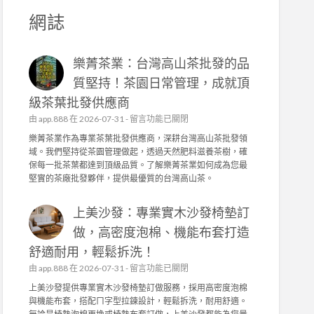
網誌
樂菁茶業：台灣高山茶批發的品
質堅持！茶園日常管理，成就頂
級茶葉批發供應商
在
由
app.888
在 2026-07-31 -
留言功能已關閉
〈
樂菁茶業作為專業茶葉批發供應商，深耕台灣高山茶批發領
樂
域。我們堅持從茶園管理做起，透過天然肥料滋養茶樹，確
菁
保每一批茶葉都達到頂級品質。了解樂菁茶業如何成為您最
茶
堅實的茶廠批發夥伴，提供最優質的台灣高山茶。
業
：
上美沙發：專業實木沙發椅墊訂
台
灣
做，高密度泡棉、機能布套打造
高
舒適耐用，輕鬆拆洗！
山
茶
在
由
app.888
在 2026-07-31 -
留言功能已關閉
批
〈
上美沙發提供專業實木沙發椅墊訂做服務，採用高密度泡棉
發
上
與機能布套，搭配ㄇ字型拉鍊設計，輕鬆拆洗，耐用舒適。
的
美