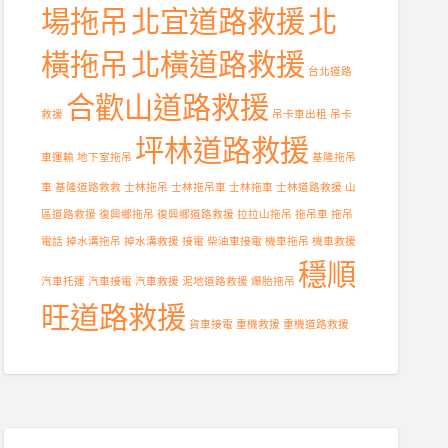
場拖吊
北宜道路救援
北
橫拖吊
北橫道路救援
台北道路
合歡山道路救援
救援
吊卡車出租
吊卡
坪林道路救援
車運輸
地下室拖吊
基隆拖吊
車
基隆道路救救
士林拖吊
士林拖吊車
士林拖車
士林道路救援
山
區道路救援
復興鄉拖吊
復興鄉道路救援
拉拉山拖吊
拖吊車
拖吊
電話
掉水溝拖吊
掉水溝救援
接電
柴油車接電
機車拖吊
機車救援
穩順
汽車托運
汽車接電
汽車救援
泥地道路救援
爆胎拖吊
旺道路救援
貨車接電
重機救援
重機道路救援