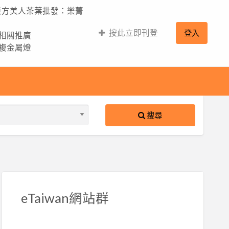
,東方美人茶葉批發：樂菁
按此立即刊登
登入
的相關推廣
,複金屬燈
搜尋
S
ed
eTaiwan網站群