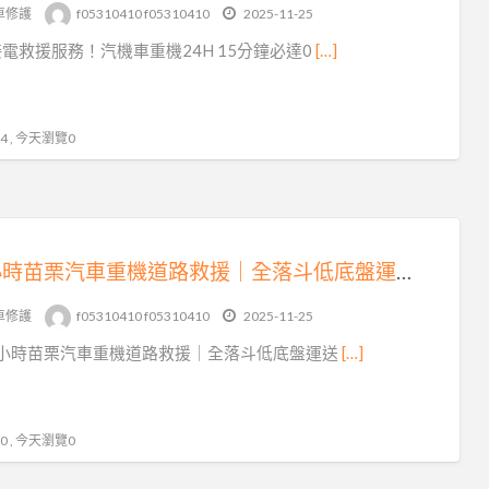
tag
車修護
f05310410 f05310410
2025-11-25
卓
電救援服務！汽機車重機24H 15分鐘必達0
[…]
蘭
拖
吊
 , 今天瀏覽0
車
24 小時苗栗汽車重機道路救援｜全落斗低底盤運送，15 分鐘火速到場！
車修護
f05310410 f05310410
2025-11-25
4 小時苗栗汽車重機道路救援｜全落斗低底盤運送
[…]
 , 今天瀏覽0