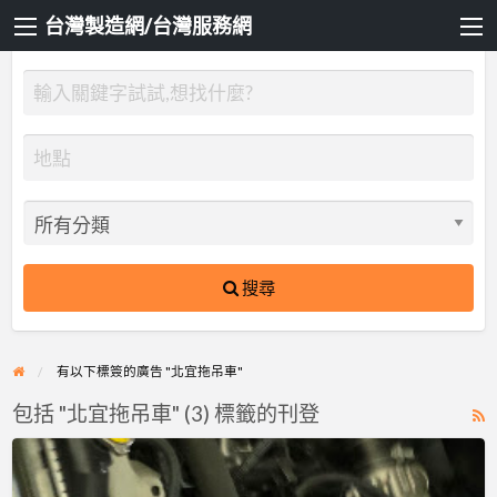
台灣製造網/台灣服務網
搜尋
有以下標簽的廣告 "北宜拖吊車"
包括 "北宜拖吊車" (3) 標籤的刊登
R
F
雙
f
北