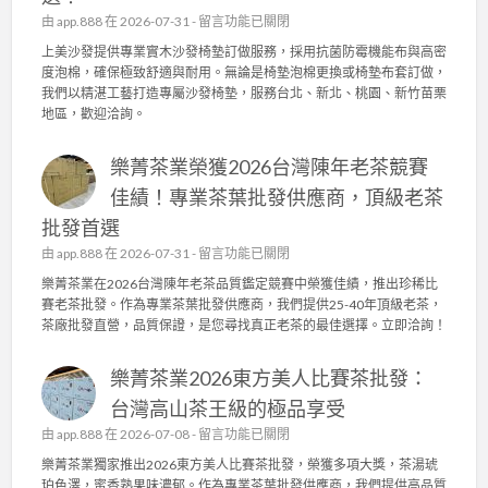
日
沙
在
由
app.888
在 2026-07-31 -
留言功能已關閉
常
發
〈
上美沙發提供專業實木沙發椅墊訂做服務，採用抗菌防霉機能布與高密
管
椅
上
度泡棉，確保極致舒適與耐用。無論是椅墊泡棉更換或椅墊布套訂做，
理
墊
美
我們以精湛工藝打造專屬沙發椅墊，服務台北、新北、桃園、新竹苗栗
，
訂
沙
地區，歡迎洽詢。
成
做
發
就
，
：
頂
高
樂菁茶業榮獲2026台灣陳年老茶競賽
專
級
密
業
佳績！專業茶葉批發供應商，頂級老茶
茶
度
實
葉
泡
批發首選
木
批
棉
沙
在
由
app.888
在 2026-07-31 -
留言功能已關閉
發
、
發
〈
供
樂菁茶業在2026台灣陳年老茶品質鑑定競賽中榮獲佳績，推出珍稀比
機
椅
樂
應
賽老茶批發。作為專業茶葉批發供應商，我們提供25-40年頂級老茶，
能
墊
菁
商
茶廠批發直營，品質保證，是您尋找真正老茶的最佳選擇。立即洽詢！
布
訂
茶
〉
套
做
業
中
打
，
樂菁茶業2026東方美人比賽茶批發：
榮
造
抗
獲
台灣高山茶王級的極品享受
舒
菌
2
適
在
由
app.888
在 2026-07-08 -
機
留言功能已關閉
0
耐
〈
能
2
樂菁茶業獨家推出2026東方美人比賽茶批發，榮獲多項大獎，茶湯琥
用
樂
布
6
珀色澤，蜜香熟果味濃郁。作為專業茶葉批發供應商，我們提供高品質