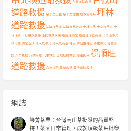
台北道路救援
道路救援
坪林
吊卡車出租
吊卡車運輸
地下室拖吊
道路救援
基隆拖吊車
基隆道路救救
士林拖吊
士林拖吊車
士
林拖車
士林道路救援
山區道路救援
復興鄉拖吊
復興鄉道路救援
拉拉山拖吊
拖吊車
拖吊電話
掉水溝拖吊
掉水溝救援
接電
柴油車接電
機車拖吊
機車救
穩順旺
援
汽車托運
汽車接電
汽車救援
泥地道路救援
爆胎拖吊
道路救援
貨車接電
重機救援
重機道路救援
網誌
樂菁茶業：台灣高山茶批發的品質堅
持！茶園日常管理，成就頂級茶葉批發