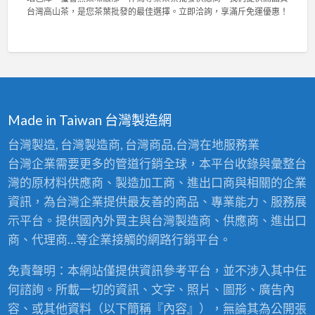
，
菁
與
台
台灣高山茶，是您茶葉批發的最佳選擇。立即洽詢，享滿斤免運優惠！
輕
茶
高
灣
鬆
業
密
陳
拆
2
度
年
洗
0
泡
老
！
2
棉
茶
〉
6
，
競
中
東
舒
賽
方
適
佳
Made in Taiwan 台灣製造網
美
耐
績
人
用
！
台灣製造, 台灣製造商, 台灣商品,台灣在地服務業
比
首
專
台灣企業需要更多的管道行銷全球，本平台收錄與彙整台
賽
選
業
茶
！
灣的原材料供應商、製造加工商、進出口商與相關的企業
茶
批
〉
葉
資訊，為台灣企業提供最友善的商品、專業能力、服務展
發
中
批
：
示平台。提供國內外買主與台灣製造商、供應商、進出口
發
台
供
商、代理商…等企業接觸的網路行銷平台。
灣
應
高
商
免責聲明：本網站僅提供資訊參考平台，並不涉入其中任
山
，
茶
何諮詢。所載一切的資訊、文字、照片、圖形、廣告內
頂
王
級
容、或其他資料（以下簡稱『內容』），無論其為公開張
級