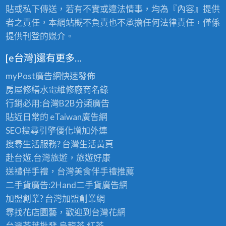
老
的
貼或私下傳送，若有不實或違法情事，均為『內容』提供
茶
極
批
者之責任，本網站概不負責也不承擔任何法律責任，僅係
品
發
提供刊登的媒介。
享
首
受
選
〉
[e台灣]還有更多…
〉
中
中
myPost廣告網
快速發佈
房屋修繕
水電維修廠商名錄
行銷必用:台灣B2B
分類廣告
貼近日常的
eTaiwan廣告網
SEO搜尋引擎優化
增加外連
搜尋生活服務? 台灣
生活黃頁
赴台遊,台灣旅遊
，旅遊好康
送禮伴手禮，台灣美食
伴手禮
推薦
二手貨廣告:2Hand
二手貨
廣告網
加盟創業? 台灣
加盟創業
網
尋找花店園藝，歡迎到
台灣花網
台灣茶葉批發
,烏龍茶,紅茶