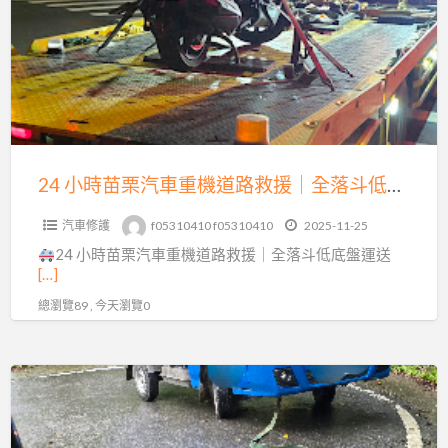
苗
0913177311
栗
汽
車
重
機
道
24 小時苗栗汽車重機道路救援｜全落斗低底盤運送，15 分鐘火速到場！
路
汽車修護
f05310410 f05310410
2025-11-25
救
24 小時苗栗汽車重機道路救援｜全落斗低底盤運送
援
[…]
｜
總瀏覽89 , 今天瀏覽0
全
落
斗
三
低
灣
底
南
盤