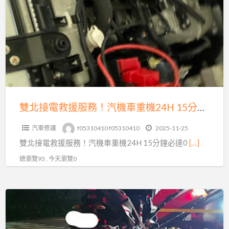
a
接
t
電
救
援
服
務！
汽
機
雙北接電救援服務！汽機車重機24H 15分鐘必達0913177311
車
汽車修護
f05310410 f05310410
2025-11-25
重
雙北接電救援服務！汽機車重機24H 15分鐘必達0
[…]
機
24H
總瀏覽93 , 今天瀏覽0
15
分
24
鐘
小
必
時
達