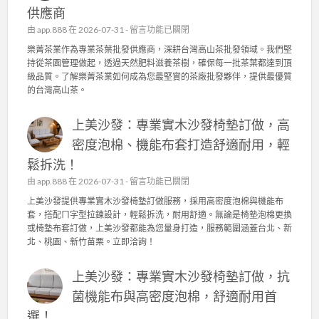
供應商
在
由
app.888
在 2026-07-31 -
留言功能已關閉
〈
樂菁茶業作為專業茶葉批發供應商，深耕台灣高山茶批發領域。我們堅
樂
持從茶園管理做起，透過天然肥料滋養茶樹，確保每一批茶葉都達到頂
菁
級品質。了解樂菁茶業如何成為您最堅實的茶廠批發夥伴，提供最優質
茶
的台灣高山茶。
業
：
上美沙發：專業實木沙發椅墊訂做，高
台
灣
密度泡棉、機能布套打造舒適耐用，輕
高
鬆拆洗！
山
茶
在
由
app.888
在 2026-07-31 -
留言功能已關閉
批
〈
上美沙發提供專業實木沙發椅墊訂做服務，採用高密度泡棉與機能布
發
上
套，搭配ㄇ字型拉鍊設計，輕鬆拆洗，耐用舒適。無論是椅墊泡棉更換
的
美
或椅墊布套訂做，上美沙發都能為您量身打造，服務範圍涵蓋台北、新
品
沙
北、桃園、新竹苗栗。立即洽詢！
質
發
堅
：
持
上美沙發：專業實木沙發椅墊訂做，抗
專
！
業
菌機能布與高密度泡棉，舒適耐用首
茶
實
園
選！
木