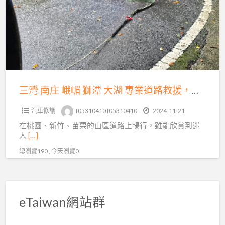
庄
運
峨
送，
嵋
15
獅
分
潭
鐘
大
火
湖
三灣 南庄 峨嵋 獅潭 大湖 專業道路救援，為您的出行保駕護航
速
專
到
汽車修護
f05310410 f05310410
2024-11-21
業
場！
在桃園、新竹、苗栗的山區道路上暢行，雖能欣賞到迷
道
人
[…]
路
總瀏覽190 , 今天瀏覽0
救
援，
為
您
eTaiwan網站群
的
出