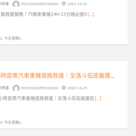
tag
車修護
f05310410 f05310410
2025-11-25
北
電救援服務！汽機車重機24H 15分鐘必達0
[…]
埔
拖
吊
 , 今天瀏覽0
車
24 小時苗栗汽車重機道路救援｜全落斗低底盤運送，15 分鐘火速到場！
車修護
f05310410 f05310410
2025-11-25
4 小時苗栗汽車重機道路救援｜全落斗低底盤運送
[…]
 , 今天瀏覽0