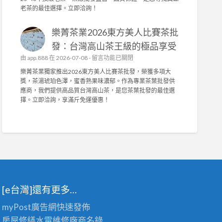
訂
茶
中
老茶的最佳選擇。立即洽詢！
打
做
業
造
，
榮
舒
抗
樂菁茶業2026東方美人比賽茶批
獲
適
菌
2
發：台灣高山茶王級的極品享受
耐
機
0
用
在
由
app.888
在 2026-07-08 -
能
留言功能已關閉
2
，
〈
布
6
樂菁茶業獨家推出2026東方美人比賽茶批發，榮獲多項大
輕
樂
與
台
獎，茶湯琥珀色澤，蜜香熟果味濃郁。作為專業茶葉批發供
鬆
菁
高
灣
應商，我們提供高品質台灣高山茶，是您茶葉批發的最佳選
拆
茶
密
陳
擇。立即洽詢，享滿斤免運優惠！
洗
業
度
年
！
2
泡
老
〉
0
棉
茶
中
2
，
競
6
舒
賽
東
適
佳
方
耐
績
美
用
！
人
首
專
[e台灣]還有更多…
比
選
業
賽
！
茶
myPost廣告網
快速發佈
茶
〉
葉
批
中
房屋修繕
水電維修廠商名錄
批