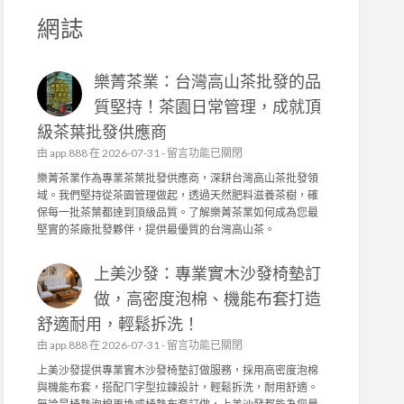
網誌
樂菁茶業：台灣高山茶批發的品
質堅持！茶園日常管理，成就頂
級茶葉批發供應商
在
由
app.888
在 2026-07-31 -
留言功能已關閉
〈
樂菁茶業作為專業茶葉批發供應商，深耕台灣高山茶批發領
樂
域。我們堅持從茶園管理做起，透過天然肥料滋養茶樹，確
菁
保每一批茶葉都達到頂級品質。了解樂菁茶業如何成為您最
茶
堅實的茶廠批發夥伴，提供最優質的台灣高山茶。
業
：
上美沙發：專業實木沙發椅墊訂
台
灣
做，高密度泡棉、機能布套打造
高
舒適耐用，輕鬆拆洗！
山
茶
在
由
app.888
在 2026-07-31 -
留言功能已關閉
批
〈
上美沙發提供專業實木沙發椅墊訂做服務，採用高密度泡棉
發
上
與機能布套，搭配ㄇ字型拉鍊設計，輕鬆拆洗，耐用舒適。
的
美