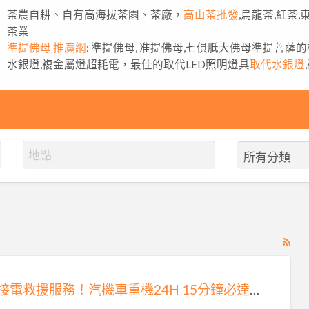
茶農自耕、自有高海拔茶園、茶廠，
高山茶批發
,烏龍茶,紅茶
茶業
準提佛母 推廣網
: 準提佛母, 准提佛母,七俱胝大佛母準提菩薩
水銀燈,複金屬燈超耗電，最佳的取代LED照明燈具
取代水銀燈
RS
Fe
for
雙北接電救援服務！汽機車重機24H 15分鐘必達0913177311
ad