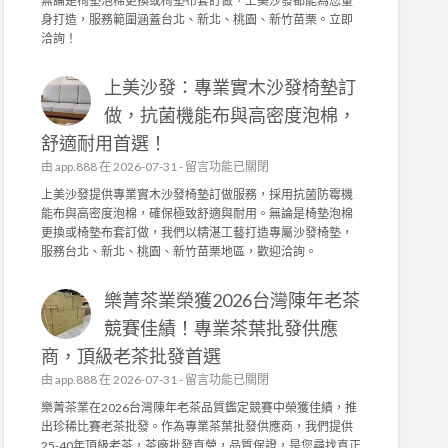
無論是椅墊泡棉更換或椅墊布套訂做，上美沙發都能為您量
品
沙
身打造，服務範圍涵蓋台北、新北、桃園、新竹苗栗。立即
質
發
洽詢！
堅
：
持
專
！
上美沙發：專業實木沙發椅墊訂
業
茶
實
做，抗菌機能布與高密度泡棉，
園
木
日
舒適耐用首選！
沙
常
發
在
由
app.888
在 2026-07-31 -
留言功能已關閉
管
椅
〈
上美沙發提供專業實木沙發椅墊訂做服務，採用抗菌防霉機
理
墊
上
能布與高密度泡棉，確保極致舒適與耐用。無論是椅墊泡棉
，
訂
美
更換或椅墊布套訂做，我們以精湛工藝打造專屬沙發椅墊，
成
做
沙
服務台北、新北、桃園、新竹苗栗地區，歡迎洽詢。
就
，
發
頂
高
：
級
密
樂菁茶業榮獲2026台灣陳年老茶
專
茶
度
業
競賽佳績！專業茶葉批發供應
葉
泡
實
批
棉
商，頂級老茶批發首選
木
發
、
沙
在
由
app.888
在 2026-07-31 -
留言功能已關閉
供
機
發
〈
應
樂菁茶業在2026台灣陳年老茶品質鑑定競賽中榮獲佳績，推
能
椅
樂
商
出珍稀比賽老茶批發。作為專業茶葉批發供應商，我們提供
布
墊
菁
〉
25-40年頂級老茶，茶廠批發直營，品質保證，是您尋找真正
套