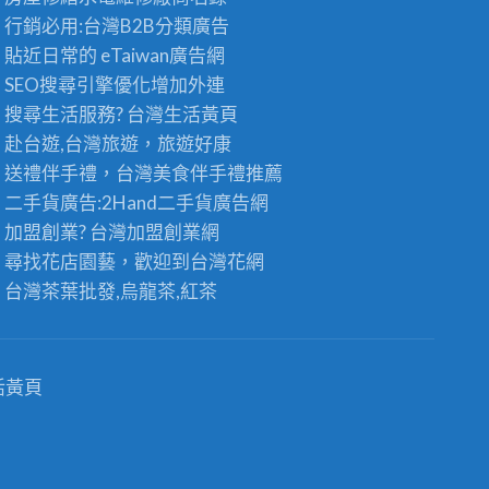
發
發
行銷必用:台灣B2B
分類廣告
：
供
台
貼近日常的
eTaiwan廣告網
應
灣
商
SEO搜尋引擎優化
增加外連
高
，
搜尋生活服務? 台灣
生活黃頁
山
頂
茶
級
赴台遊,台灣旅遊
，旅遊好康
王
老
送禮伴手禮，台灣美食
伴手禮
推薦
級
茶
的
二手貨廣告:2Hand
二手貨
廣告網
批
極
發
加盟創業? 台灣
加盟創業
網
品
首
尋找花店園藝，歡迎到
台灣花網
享
選
受
〉
台灣茶葉批發
,烏龍茶,紅茶
〉
中
中
活黃頁