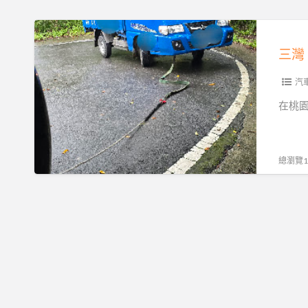
道
路
三
救
灣
援
南
｜
庄
汽
全
峨
在桃
落
嵋
斗
獅
低
潭
總瀏覽19
底
大
盤
湖
運
專
送，
業
15
道
分
路
鐘
救
火
援，