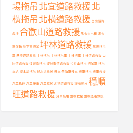
場拖吊
北宜道路救援
北
橫拖吊
北橫道路救援
台北道路
合歡山道路救援
救援
吊卡車出租
吊卡
坪林道路救援
車運輸
地下室拖吊
基隆拖吊
車
基隆道路救救
士林拖吊
士林拖吊車
士林拖車
士林道路救援
山
區道路救援
復興鄉拖吊
復興鄉道路救援
拉拉山拖吊
拖吊車
拖吊
電話
掉水溝拖吊
掉水溝救援
接電
柴油車接電
機車拖吊
機車救援
穩順
汽車托運
汽車接電
汽車救援
泥地道路救援
爆胎拖吊
旺道路救援
貨車接電
重機救援
重機道路救援