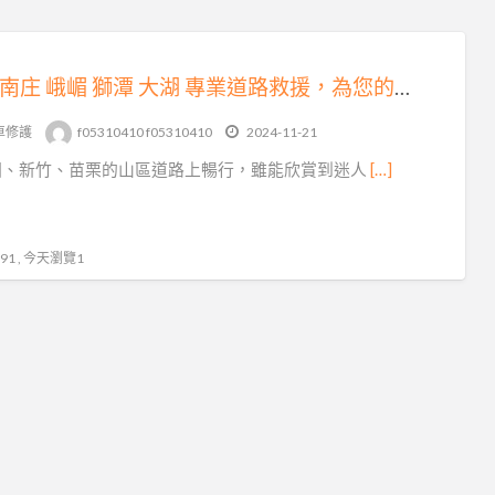
三灣 南庄 峨嵋 獅潭 大湖 專業道路救援，為您的出行保駕護航
車修護
f05310410 f05310410
2024-11-21
園、新竹、苗栗的山區道路上暢行，雖能欣賞到迷人
[…]
1 , 今天瀏覽1