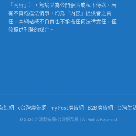
『內容』），無論其為公開張貼或私下傳送，若
有不實或違法情事，均為『內容』提供者之責
任，本網站概不負責也不承擔任何法律責任，僅
係提供刊登的媒介。
製造網
e台灣廣告網
myPost廣告網
B2B廣告網
台灣生
©
2026
台灣製造網/台灣服務網
| All Rights Reserved