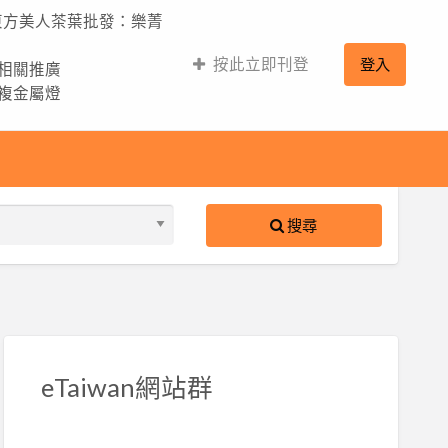
,東方美人茶葉批發：樂菁
按此立即刊登
登入
的相關推廣
,複金屬燈
搜尋
S
ed
eTaiwan網站群