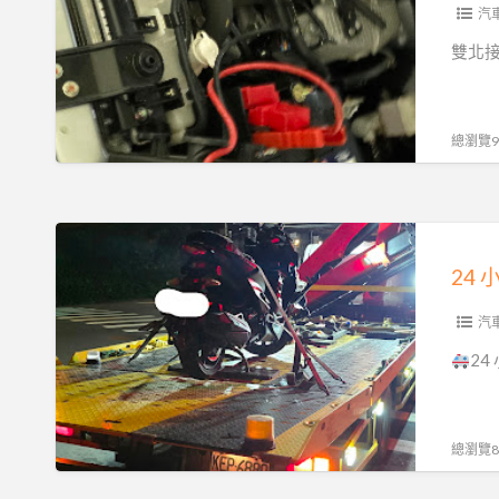
電
汽
救
雙北接
援
服
務！
總瀏覽93
汽
機
車
24
重
小
機
時
24H
苗
汽
15
栗
2
分
汽
鐘
車
必
重
總瀏覽89
達
機
0913177311