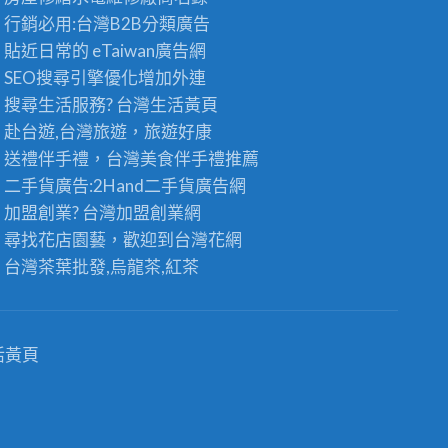
發
發
行銷必用:台灣B2B
分類廣告
：
供
台
貼近日常的
eTaiwan廣告網
應
灣
商
SEO搜尋引擎優化
增加外連
高
，
搜尋生活服務? 台灣
生活黃頁
山
頂
茶
級
赴台遊,台灣旅遊
，旅遊好康
王
老
送禮伴手禮，台灣美食
伴手禮
推薦
級
茶
的
二手貨廣告:2Hand
二手貨
廣告網
批
極
發
加盟創業? 台灣
加盟創業
網
品
首
尋找花店園藝，歡迎到
台灣花網
享
選
受
〉
台灣茶葉批發
,烏龍茶,紅茶
〉
中
中
活黃頁