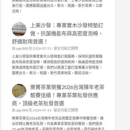
無論是椅墊泡棉更換或椅墊布套訂做，上美沙發都能為您量
品
沙
身打造，服務範圍涵蓋台北、新北、桃園、新竹苗栗。立即
質
發
洽詢！
堅
：
持
專
！
上美沙發：專業實木沙發椅墊訂
業
茶
實
做，抗菌機能布與高密度泡棉，
園
木
日
舒適耐用首選！
沙
常
發
在
由
app.888
在 2026-07-31 -
留言功能已關閉
管
椅
〈
上美沙發提供專業實木沙發椅墊訂做服務，採用抗菌防霉機
理
墊
上
能布與高密度泡棉，確保極致舒適與耐用。無論是椅墊泡棉
，
訂
美
更換或椅墊布套訂做，我們以精湛工藝打造專屬沙發椅墊，
成
做
沙
服務台北、新北、桃園、新竹苗栗地區，歡迎洽詢。
就
，
發
頂
高
：
級
密
樂菁茶業榮獲2026台灣陳年老茶
專
茶
度
業
競賽佳績！專業茶葉批發供應
葉
泡
實
批
棉
商，頂級老茶批發首選
木
發
、
沙
在
由
app.888
在 2026-07-31 -
留言功能已關閉
供
機
發
〈
應
樂菁茶業在2026台灣陳年老茶品質鑑定競賽中榮獲佳績，推
能
椅
樂
商
出珍稀比賽老茶批發。作為專業茶葉批發供應商，我們提供
布
墊
菁
〉
25-40年頂級老茶，茶廠批發直營，品質保證，是您尋找真正
套