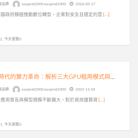
tag
灣品牌
easpnet2000 easpnet2000
2026-03-17
中
泰國政府積極推動數位轉型，企業對安全且穩定的雲
[…]
小
企
業
 , 今天瀏覽0
雲端時代的算力革命：解析三大GPU租用模式與應用情境
灣品牌
easpnet2000 easpnet2000
2025-11-03
AI應用普及與模型規模不斷擴大，對於高效運算資
[…]
 , 今天瀏覽0