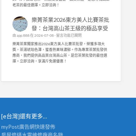
訂
茶
中
老茶的最佳選擇。立即洽詢！
打
做
業
造
，
榮
舒
抗
樂菁茶業2026東方美人比賽茶批
獲
適
菌
2
發：台灣高山茶王級的極品享受
耐
機
0
用
在
由
app.888
在 2026-07-08 -
能
留言功能已關閉
2
，
〈
布
6
樂菁茶業獨家推出2026東方美人比賽茶批發，榮獲多項大
輕
樂
與
台
獎，茶湯琥珀色澤，蜜香熟果味濃郁。作為專業茶葉批發供
鬆
菁
高
灣
應商，我們提供高品質台灣高山茶，是您茶葉批發的最佳選
拆
茶
密
陳
擇。立即洽詢，享滿斤免運優惠！
洗
業
度
年
！
2
泡
老
〉
0
棉
茶
中
2
，
競
6
舒
賽
東
適
佳
方
耐
績
美
用
！
人
首
專
[e台灣]還有更多…
比
選
業
賽
！
茶
myPost廣告網
快速發佈
茶
〉
葉
批
中
房屋修繕
水電維修廠商名錄
批