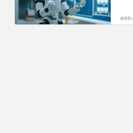
小
路
企
業
總瀏覽10
升
級
轉
型