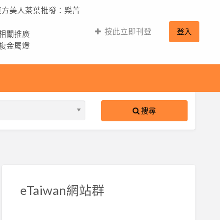
,東方美人茶葉批發：樂菁
按此立即刊登
登入
的相關推廣
,複金屬燈
搜尋
S
ed
eTaiwan網站群