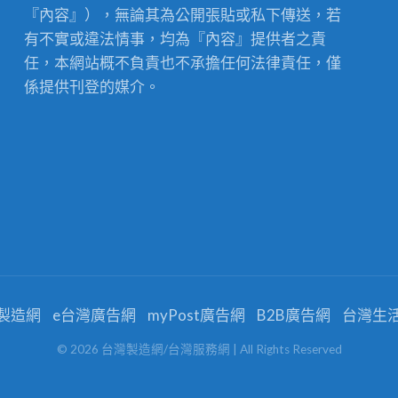
『內容』），無論其為公開張貼或私下傳送，若
有不實或違法情事，均為『內容』提供者之責
任，本網站概不負責也不承擔任何法律責任，僅
係提供刊登的媒介。
製造網
e台灣廣告網
myPost廣告網
B2B廣告網
台灣生
©
2026
台灣製造網/台灣服務網
| All Rights Reserved