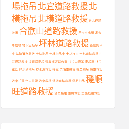
場拖吊
北宜道路救援
北
橫拖吊
北橫道路救援
台北道路
合歡山道路救援
救援
吊卡車出租
吊卡
坪林道路救援
車運輸
地下室拖吊
基隆拖吊
車
基隆道路救救
士林拖吊
士林拖吊車
士林拖車
士林道路救援
山
區道路救援
復興鄉拖吊
復興鄉道路救援
拉拉山拖吊
拖吊車
拖吊
電話
掉水溝拖吊
掉水溝救援
接電
柴油車接電
機車拖吊
機車救援
穩順
汽車托運
汽車接電
汽車救援
泥地道路救援
爆胎拖吊
旺道路救援
貨車接電
重機救援
重機道路救援