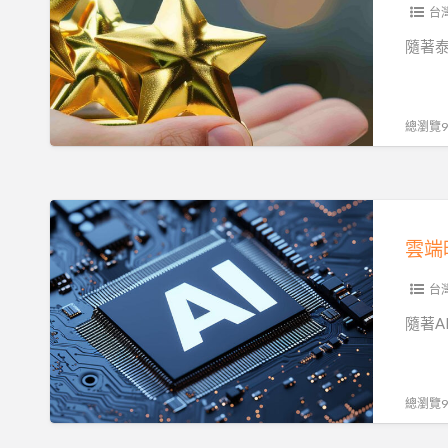
拓
台
展
隨著
泰
國
市
總瀏覽92
場，
雲
服
雲
務
端
獲
時
官
代
台
方
的
隨著
背
算
書
力
革
總瀏覽91
命：