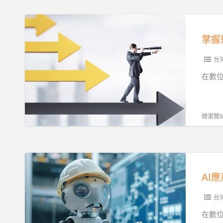
解
析
掌
三
握
掌握
大
這
GPU
5
台
租
點，
在數位
用
讓
模
你
式
的
總瀏覽87
與
企
應
業
用
AI
AI
情
導
應
AI
境
入
用
少
助
台
走
中
在數
彎