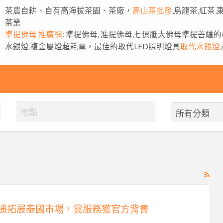
茶農自耕、自有高海拔茶園、茶廠，
高山茶批發
,烏龍茶,紅茶
茶業
準提佛母 推廣網
: 準提佛母, 准提佛母,七俱胝大佛母準提菩薩
水銀燈,複金屬燈超耗電，最佳的取代LED照明燈具
取代水銀燈
RS
Fe
for
通拓展泰國市場，雲服務獲官方背書
ad