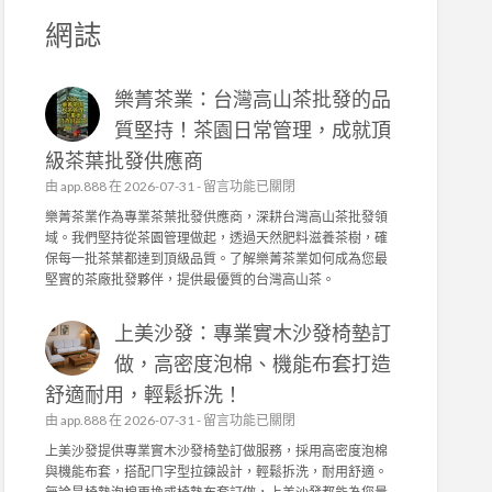
網誌
樂菁茶業：台灣高山茶批發的品
質堅持！茶園日常管理，成就頂
級茶葉批發供應商
在
由
app.888
在 2026-07-31 -
留言功能已關閉
〈
樂菁茶業作為專業茶葉批發供應商，深耕台灣高山茶批發領
樂
域。我們堅持從茶園管理做起，透過天然肥料滋養茶樹，確
菁
保每一批茶葉都達到頂級品質。了解樂菁茶業如何成為您最
茶
堅實的茶廠批發夥伴，提供最優質的台灣高山茶。
業
：
上美沙發：專業實木沙發椅墊訂
台
灣
做，高密度泡棉、機能布套打造
高
舒適耐用，輕鬆拆洗！
山
茶
在
由
app.888
在 2026-07-31 -
留言功能已關閉
批
〈
上美沙發提供專業實木沙發椅墊訂做服務，採用高密度泡棉
發
上
與機能布套，搭配ㄇ字型拉鍊設計，輕鬆拆洗，耐用舒適。
的
美