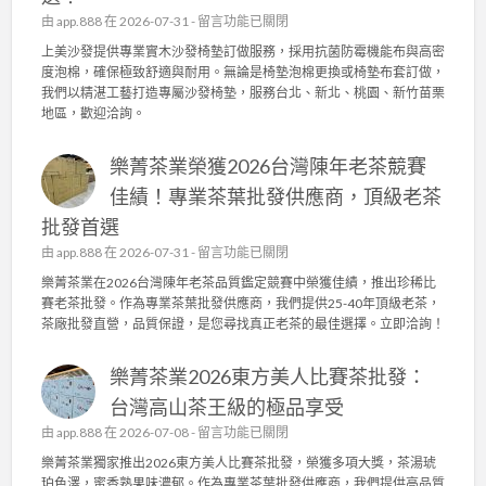
日
沙
在
由
app.888
在 2026-07-31 -
留言功能已關閉
常
發
〈
上美沙發提供專業實木沙發椅墊訂做服務，採用抗菌防霉機能布與高密
管
椅
上
度泡棉，確保極致舒適與耐用。無論是椅墊泡棉更換或椅墊布套訂做，
理
墊
美
我們以精湛工藝打造專屬沙發椅墊，服務台北、新北、桃園、新竹苗栗
，
訂
沙
地區，歡迎洽詢。
成
做
發
就
，
：
頂
高
樂菁茶業榮獲2026台灣陳年老茶競賽
專
級
密
業
佳績！專業茶葉批發供應商，頂級老茶
茶
度
實
葉
泡
批發首選
木
批
棉
沙
在
由
app.888
在 2026-07-31 -
留言功能已關閉
發
、
發
〈
供
樂菁茶業在2026台灣陳年老茶品質鑑定競賽中榮獲佳績，推出珍稀比
機
椅
樂
應
賽老茶批發。作為專業茶葉批發供應商，我們提供25-40年頂級老茶，
能
墊
菁
商
茶廠批發直營，品質保證，是您尋找真正老茶的最佳選擇。立即洽詢！
布
訂
茶
〉
套
做
業
中
打
，
樂菁茶業2026東方美人比賽茶批發：
榮
造
抗
獲
台灣高山茶王級的極品享受
舒
菌
2
適
在
由
app.888
在 2026-07-08 -
機
留言功能已關閉
0
耐
〈
能
2
樂菁茶業獨家推出2026東方美人比賽茶批發，榮獲多項大獎，茶湯琥
用
樂
布
6
珀色澤，蜜香熟果味濃郁。作為專業茶葉批發供應商，我們提供高品質