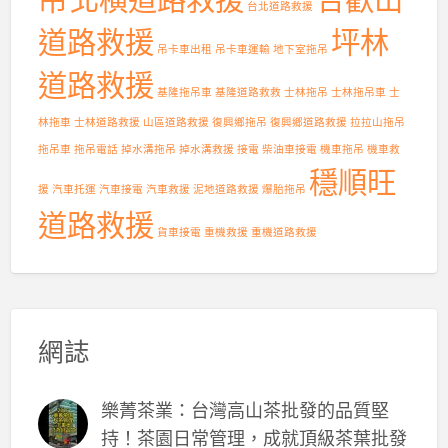
台北道路救援
道路救援
坪林
吊卡車出租
吊卡車運輸
地下室拖吊
道路救援
基隆拖吊車
基隆道路救救
士林拖吊
士林拖吊車
士
林拖車
士林道路救援
山區道路救援
復興鄉拖吊
復興鄉道路救援
拉拉山拖吊
拖吊車
拖吊電話
掉水溝拖吊
掉水溝救援
接電
柴油車接電
機車拖吊
機車救
穩順旺
援
汽車托運
汽車接電
汽車救援
泥地道路救援
爆胎拖吊
道路救援
貨車接電
重機救援
重機道路救援
網誌
樂菁茶業：台灣高山茶批發的品質堅
持！茶園日常管理，成就頂級茶葉批發