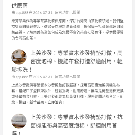
供應商
在
由
app.888
在 2026-07-31 -
留言功能已關閉
〈
樂菁茶業作為專業茶葉批發供應商，深耕台灣高山茶批發領域。我們堅
樂
持從茶園管理做起，透過天然肥料滋養茶樹，確保每一批茶葉都達到頂
菁
級品質。了解樂菁茶業如何成為您最堅實的茶廠批發夥伴，提供最優質
茶
的台灣高山茶。
業
：
上美沙發：專業實木沙發椅墊訂做，高
台
灣
密度泡棉、機能布套打造舒適耐用，輕
高
鬆拆洗！
山
茶
在
由
app.888
在 2026-07-31 -
留言功能已關閉
批
〈
上美沙發提供專業實木沙發椅墊訂做服務，採用高密度泡棉與機能布
發
上
套，搭配ㄇ字型拉鍊設計，輕鬆拆洗，耐用舒適。無論是椅墊泡棉更換
的
美
或椅墊布套訂做，上美沙發都能為您量身打造，服務範圍涵蓋台北、新
品
沙
北、桃園、新竹苗栗。立即洽詢！
質
發
堅
：
持
上美沙發：專業實木沙發椅墊訂做，抗
專
！
業
菌機能布與高密度泡棉，舒適耐用首
茶
實
園
選！
木