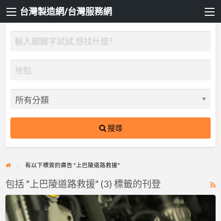
台灣製造網/台灣服務網
搜尋
有以下標簽的廣告 "上巴陵道路救援"
包括 "上巴陵道路救援" (3) 標籤的刊登
R
F
雙
f
北