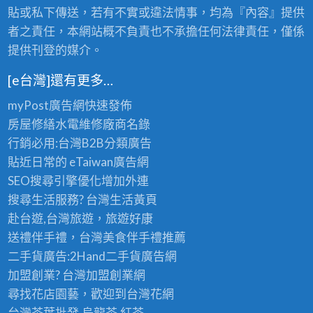
老
的
貼或私下傳送，若有不實或違法情事，均為『內容』提供
茶
極
批
者之責任，本網站概不負責也不承擔任何法律責任，僅係
品
發
提供刊登的媒介。
享
首
受
選
〉
[e台灣]還有更多…
〉
中
中
myPost廣告網
快速發佈
房屋修繕
水電維修廠商名錄
行銷必用:台灣B2B
分類廣告
貼近日常的
eTaiwan廣告網
SEO搜尋引擎優化
增加外連
搜尋生活服務? 台灣
生活黃頁
赴台遊,台灣旅遊
，旅遊好康
送禮伴手禮，台灣美食
伴手禮
推薦
二手貨廣告:2Hand
二手貨
廣告網
加盟創業? 台灣
加盟創業
網
尋找花店園藝，歡迎到
台灣花網
台灣茶葉批發
,烏龍茶,紅茶