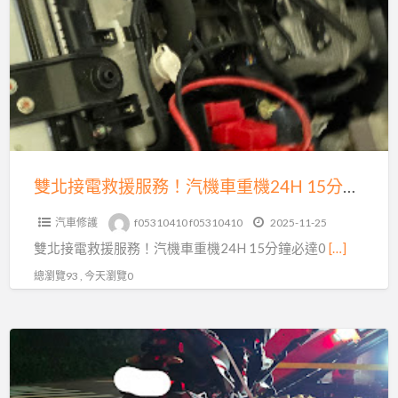
a
接
t
電
救
援
服
務！
汽
機
雙北接電救援服務！汽機車重機24H 15分鐘必達0913177311
車
汽車修護
f05310410 f05310410
2025-11-25
重
雙北接電救援服務！汽機車重機24H 15分鐘必達0
[…]
機
24H
總瀏覽93 , 今天瀏覽0
15
分
24
鐘
小
必
時
達