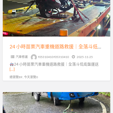
苗
0913177311
栗
汽
車
重
機
道
24 小時苗栗汽車重機道路救援｜全落斗低底盤運送，15 分鐘火速到場！
路
汽車修護
f05310410 f05310410
2025-11-25
救
24 小時苗栗汽車重機道路救援｜全落斗低底盤運送
援
[…]
｜
總瀏覽89 , 今天瀏覽0
全
落
斗
三
低
灣
底
南
盤