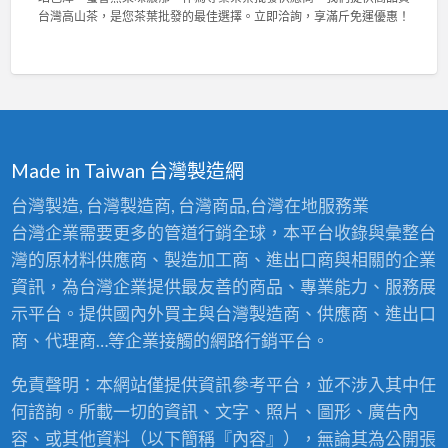
，
菁
與
台
台灣高山茶，是您茶葉批發的最佳選擇。立即洽詢，享滿斤免運優惠！
輕
茶
高
灣
鬆
業
密
陳
拆
2
度
年
洗
0
泡
老
！
2
棉
茶
〉
6
，
競
中
東
舒
賽
方
適
佳
Made in Taiwan 台灣製造網
美
耐
績
人
用
！
台灣製造, 台灣製造商, 台灣商品,台灣在地服務業
比
首
專
台灣企業需要更多的管道行銷全球，本平台收錄與彙整台
賽
選
業
茶
！
灣的原材料供應商、製造加工商、進出口商與相關的企業
茶
批
〉
葉
資訊，為台灣企業提供最友善的商品、專業能力、服務展
發
中
批
：
示平台。提供國內外買主與台灣製造商、供應商、進出口
發
台
供
商、代理商…等企業接觸的網路行銷平台。
灣
應
高
商
免責聲明：本網站僅提供資訊參考平台，並不涉入其中任
山
，
茶
何諮詢。所載一切的資訊、文字、照片、圖形、廣告內
頂
王
級
容、或其他資料（以下簡稱『內容』），無論其為公開張
級