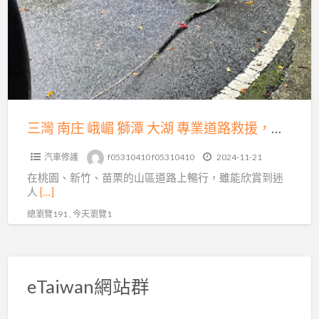
庄
運
峨
送，
嵋
15
獅
分
潭
鐘
大
火
湖
三灣 南庄 峨嵋 獅潭 大湖 專業道路救援，為您的出行保駕護航
速
專
到
汽車修護
f05310410 f05310410
2024-11-21
業
場！
在桃園、新竹、苗栗的山區道路上暢行，雖能欣賞到迷
道
人
[…]
路
總瀏覽191 , 今天瀏覽1
救
援，
為
您
eTaiwan網站群
的
出