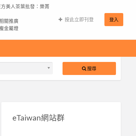
,東方美人茶葉批發：樂菁
按此立即刊登
登入
的相關推廣
,複金屬燈
搜尋
S
ed
eTaiwan網站群