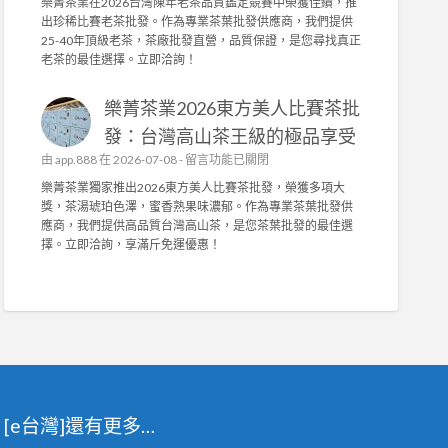
樂菁茶業在2026台灣陳年老茶品質鑑定競賽中榮獲佳績，推
能
椅
樂
商
出珍稀比賽老茶批發。作為專業茶葉批發供應商，我們提供
布
墊
菁
〉
25-40年頂級老茶，茶廠批發直營，品質保證，是您尋找真正
套
訂
茶
中
老茶的最佳選擇。立即洽詢！
打
做
業
造
，
榮
舒
抗
樂菁茶業2026東方美人比賽茶批
獲
適
菌
2
發：台灣高山茶王級的極品享受
耐
機
0
用
在
由
app.888
在 2026-07-08 -
能
留言功能已關閉
2
，
〈
布
6
樂菁茶業獨家推出2026東方美人比賽茶批發，榮獲多項大
輕
樂
與
台
獎，茶湯琥珀色澤，蜜香熟果味濃郁。作為專業茶葉批發供
鬆
菁
高
灣
應商，我們提供高品質台灣高山茶，是您茶葉批發的最佳選
拆
茶
密
陳
擇。立即洽詢，享滿斤免運優惠！
洗
業
度
年
！
2
泡
老
〉
0
棉
茶
中
2
，
競
6
舒
賽
東
適
佳
方
耐
績
美
用
！
人
首
專
[e台灣]還有更多…
比
選
業
賽
！