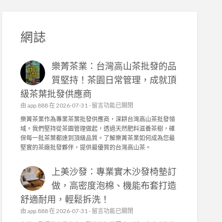
網誌
樂菁茶業：台灣高山茶批發的品
質堅持！茶園日常管理，成就頂
級茶葉批發供應商
在
由
app.888
在 2026-07-31 -
留言功能已關閉
〈
樂菁茶業作為專業茶葉批發供應商，深耕台灣高山茶批發領
樂
域。我們堅持從茶園管理做起，透過天然肥料滋養茶樹，確
菁
保每一批茶葉都達到頂級品質。了解樂菁茶業如何成為您最
茶
堅實的茶廠批發夥伴，提供最優質的台灣高山茶。
業
：
上美沙發：專業實木沙發椅墊訂
台
灣
做，高密度泡棉、機能布套打造
高
舒適耐用，輕鬆拆洗！
山
茶
在
由
app.888
在 2026-07-31 -
留言功能已關閉
批
〈