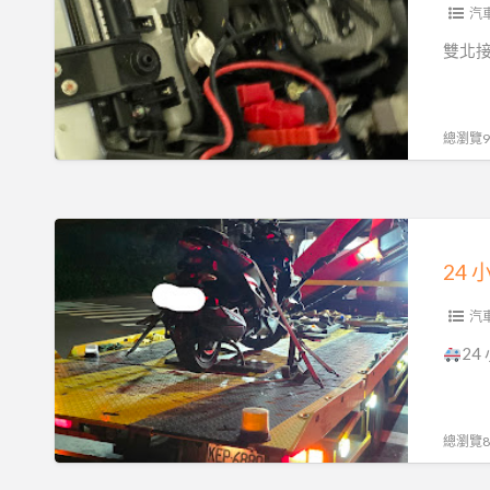
電
汽
救
雙北接
援
服
務！
總瀏覽92
汽
機
車
24
重
小
機
時
24H
苗
汽
15
栗
2
分
汽
鐘
車
必
重
總瀏覽89
達
機
0913177311