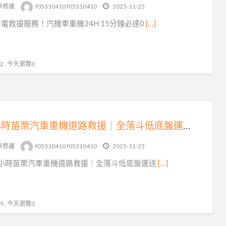
tag
車修護
f05310410 f05310410
2025-11-25
三
電救援服務！汽機車重機24H 15分鐘必達0
[…]
灣
機
車
 , 今天瀏覽0
拋
錨
救
援
24 小時苗栗汽車重機道路救援｜全落斗低底盤運送，15 分鐘火速到場！
車修護
f05310410 f05310410
2025-11-25
4 小時苗栗汽車重機道路救援｜全落斗低底盤運送
[…]
 , 今天瀏覽0