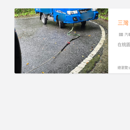
道
路
三
救
灣
援
南
｜
庄
汽
全
峨
在桃
落
嵋
斗
獅
低
潭
總瀏覽19
底
大
盤
湖
運
專
送，
業
15
道
分
路
鐘
救
火
援，