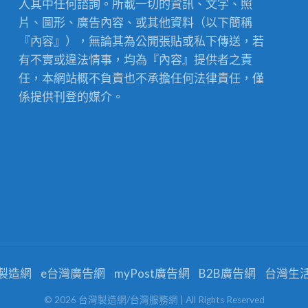
入其中任何諮詢。所載一切的資訊、文字、照
片、圖形、廣告內容、或其他資料（以下簡稱
『內容』），無論其為公開張貼或私下傳送，若
有不實或違法情事，均為『內容』提供者之責
任，本網站概不負責也不承擔任何法律責任，僅
係提供刊登的媒介。
製造網
e台灣廣告網
myPost廣告網
B2B廣告網
台灣生
©
2026
台灣製造網/台灣服務網
| All Rights Reserved