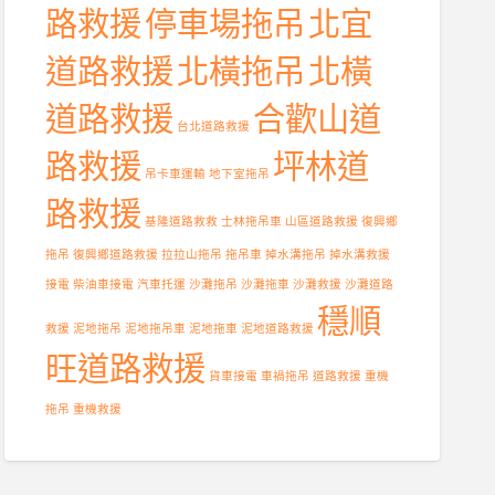
路救援
停車場拖吊
北宜
道路救援
北橫拖吊
北橫
道路救援
合歡山道
台北道路救援
路救援
坪林道
吊卡車運輸
地下室拖吊
路救援
基隆道路救救
士林拖吊車
山區道路救援
復興鄉
拖吊
復興鄉道路救援
拉拉山拖吊
拖吊車
掉水溝拖吊
掉水溝救援
接電
柴油車接電
汽車托運
沙灘拖吊
沙灘拖車
沙灘救援
沙灘道路
穩順
救援
泥地拖吊
泥地拖吊車
泥地拖車
泥地道路救援
旺道路救援
貨車接電
車禍拖吊
道路救援
重機
拖吊
重機救援