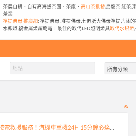
茶農自耕、自有高海拔茶園、茶廠，
高山茶批發
,烏龍茶,紅茶
茶業
準提佛母 推廣網
: 準提佛母, 准提佛母,七俱胝大佛母準提菩薩
水銀燈,複金屬燈超耗電，最佳的取代LED照明燈具
取代水銀燈
RS
Fe
for
雙北接電救援服務！汽機車重機24H 15分鐘必達0913177311
ad