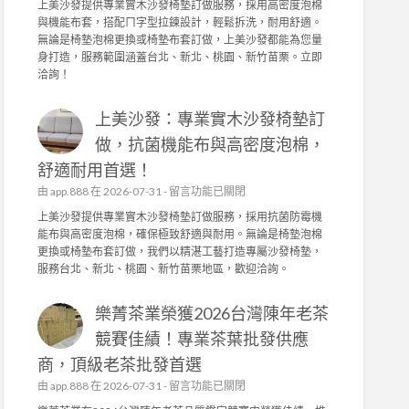
上美沙發提供專業實木沙發椅墊訂做服務，採用高密度泡棉
發
上
與機能布套，搭配ㄇ字型拉鍊設計，輕鬆拆洗，耐用舒適。
的
美
無論是椅墊泡棉更換或椅墊布套訂做，上美沙發都能為您量
品
沙
身打造，服務範圍涵蓋台北、新北、桃園、新竹苗栗。立即
質
發
洽詢！
堅
：
持
專
！
上美沙發：專業實木沙發椅墊訂
業
茶
實
做，抗菌機能布與高密度泡棉，
園
木
日
舒適耐用首選！
沙
常
發
在
由
app.888
在 2026-07-31 -
留言功能已關閉
管
椅
〈
上美沙發提供專業實木沙發椅墊訂做服務，採用抗菌防霉機
理
墊
上
能布與高密度泡棉，確保極致舒適與耐用。無論是椅墊泡棉
，
訂
美
更換或椅墊布套訂做，我們以精湛工藝打造專屬沙發椅墊，
成
做
沙
服務台北、新北、桃園、新竹苗栗地區，歡迎洽詢。
就
，
發
頂
高
：
級
密
樂菁茶業榮獲2026台灣陳年老茶
專
茶
度
業
競賽佳績！專業茶葉批發供應
葉
泡
實
批
棉
商，頂級老茶批發首選
木
發
、
沙
在
由
app.888
在 2026-07-31 -
留言功能已關閉
供
機
發
〈
應