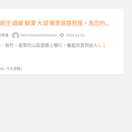
三灣 南庄 峨嵋 獅潭 大湖 專業道路救援，為您的出行保駕護航
車修護
f05310410 f05310410
2024-11-21
園、新竹、苗栗的山區道路上暢行，雖能欣賞到迷人
[…]
0 , 今天瀏覽1