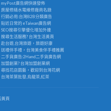
茶
myPost廣告網
快速發佈
茶
〉
葉
批
中
房屋修繕
水電維修廠商名錄
批
發
發
行銷必用:台灣B2B
分類廣告
：
供
台
貼近日常的
eTaiwan廣告網
應
灣
商
SEO搜尋引擎優化
增加外連
高
，
搜尋生活服務? 台灣
生活黃頁
山
頂
茶
級
赴台遊,台灣旅遊
，旅遊好康
王
老
送禮伴手禮，台灣美食
伴手禮
推薦
級
茶
的
二手貨廣告:2Hand
二手貨
廣告網
批
極
發
加盟創業? 台灣
加盟創業
網
品
首
尋找花店園藝，歡迎到
台灣花網
享
選
受
〉
台灣茶葉批發
,烏龍茶,紅茶
〉
中
中
活黃頁