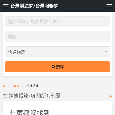
台灣製造網/台灣服務網
搜尋
ADS
快速帳篷
在 快速帳篷 (0) 的所有刊登
R
F
f
什麼都沒找到