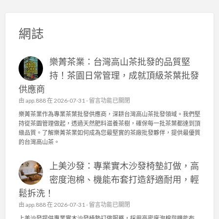
網誌
樂菁茶業：台灣高山茶批發的品質堅
持！茶園日常管理，成就頂級茶葉批發
供應商
在
由
app.888
在 2026-07-31 -
留言功能已關閉
〈
樂菁茶業作為專業茶葉批發供應商，深耕台灣高山茶批發領域。我們堅
樂
持從茶園管理做起，透過天然肥料滋養茶樹，確保每一批茶葉都達到頂
菁
級品質。了解樂菁茶業如何成為您最堅實的茶廠批發夥伴，提供最優質
茶
的台灣高山茶。
業
：
上美沙發：專業實木沙發椅墊訂做，高
台
灣
密度泡棉、機能布套打造舒適耐用，輕
高
鬆拆洗！
山
茶
在
由
app.888
在 2026-07-31 -
留言功能已關閉
批
〈
上美沙發提供專業實木沙發椅墊訂做服務，採用高密度泡棉與機能布