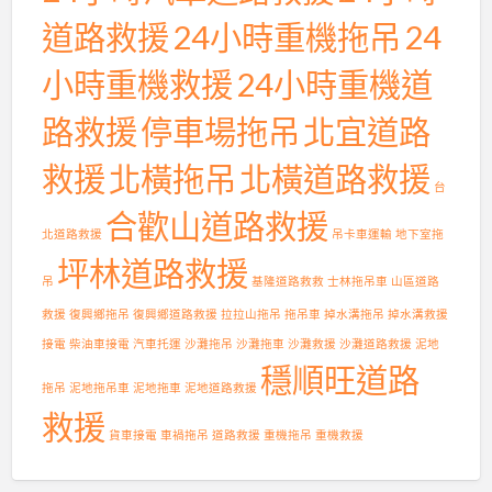
道路救援
24小時重機拖吊
24
小時重機救援
24小時重機道
路救援
停車場拖吊
北宜道路
救援
北橫拖吊
北橫道路救援
台
合歡山道路救援
北道路救援
吊卡車運輸
地下室拖
坪林道路救援
吊
基隆道路救救
士林拖吊車
山區道路
救援
復興鄉拖吊
復興鄉道路救援
拉拉山拖吊
拖吊車
掉水溝拖吊
掉水溝救援
接電
柴油車接電
汽車托運
沙灘拖吊
沙灘拖車
沙灘救援
沙灘道路救援
泥地
穩順旺道路
拖吊
泥地拖吊車
泥地拖車
泥地道路救援
救援
貨車接電
車禍拖吊
道路救援
重機拖吊
重機救援