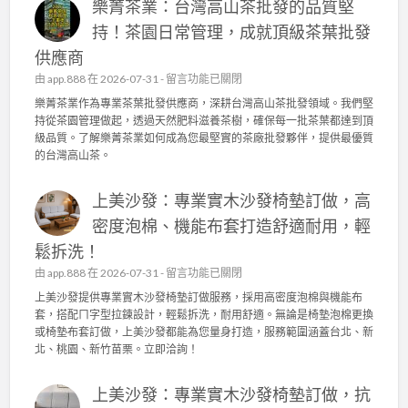
樂菁茶業：台灣高山茶批發的品質堅
持！茶園日常管理，成就頂級茶葉批發
供應商
在
由
app.888
在 2026-07-31 -
留言功能已關閉
〈
樂菁茶業作為專業茶葉批發供應商，深耕台灣高山茶批發領域。我們堅
樂
持從茶園管理做起，透過天然肥料滋養茶樹，確保每一批茶葉都達到頂
菁
級品質。了解樂菁茶業如何成為您最堅實的茶廠批發夥伴，提供最優質
茶
的台灣高山茶。
業
：
上美沙發：專業實木沙發椅墊訂做，高
台
灣
密度泡棉、機能布套打造舒適耐用，輕
高
鬆拆洗！
山
茶
在
由
app.888
在 2026-07-31 -
留言功能已關閉
批
〈
上美沙發提供專業實木沙發椅墊訂做服務，採用高密度泡棉與機能布
發
上
套，搭配ㄇ字型拉鍊設計，輕鬆拆洗，耐用舒適。無論是椅墊泡棉更換
的
美
或椅墊布套訂做，上美沙發都能為您量身打造，服務範圍涵蓋台北、新
品
沙
北、桃園、新竹苗栗。立即洽詢！
質
發
堅
：
持
上美沙發：專業實木沙發椅墊訂做，抗
專
！