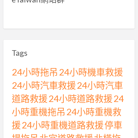
Tags
24小時拖吊
24小時機車救援
24小時汽車救援
24小時汽車
道路救援
24小時道路救援
24
小時重機拖吊
24小時重機救
援
24小時重機道路救援
停車