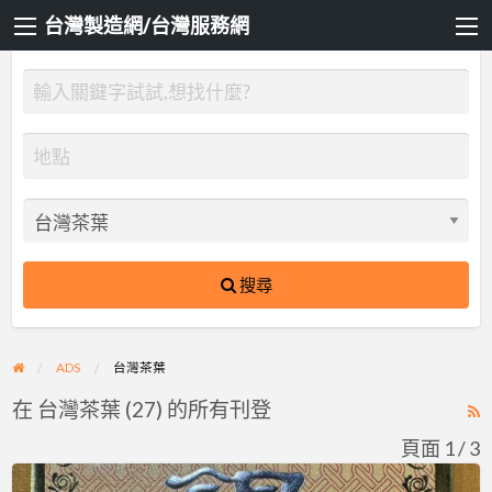
台灣製造網/台灣服務網
搜尋
ADS
台灣茶葉
在 台灣茶葉 (27) 的所有刊登
R
F
頁面 1 / 3
f
樂