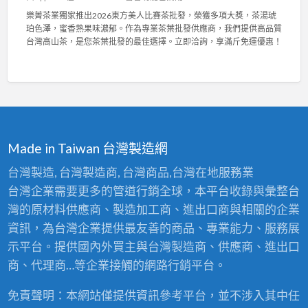
耐
〈
能
2
樂菁茶業獨家推出2026東方美人比賽茶批發，榮獲多項大獎，茶湯琥
用
樂
布
6
珀色澤，蜜香熟果味濃郁。作為專業茶葉批發供應商，我們提供高品質
，
菁
與
台
台灣高山茶，是您茶葉批發的最佳選擇。立即洽詢，享滿斤免運優惠！
輕
茶
高
灣
鬆
業
密
陳
拆
2
度
年
洗
0
泡
老
！
2
棉
茶
〉
6
，
競
中
東
舒
賽
方
適
佳
Made in Taiwan 台灣製造網
美
耐
績
人
用
！
台灣製造, 台灣製造商, 台灣商品,台灣在地服務業
比
首
專
台灣企業需要更多的管道行銷全球，本平台收錄與彙整台
賽
選
業
茶
！
灣的原材料供應商、製造加工商、進出口商與相關的企業
茶
批
〉
葉
資訊，為台灣企業提供最友善的商品、專業能力、服務展
發
中
批
：
示平台。提供國內外買主與台灣製造商、供應商、進出口
發
台
供
商、代理商…等企業接觸的網路行銷平台。
灣
應
高
商
免責聲明：本網站僅提供資訊參考平台，並不涉入其中任
山
，