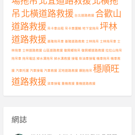
場拖吊
北宜道路救援
北橫拖
吊
北橫道路救援
合歡山
台北道路救援
道路救援
坪林
吊卡車出租
吊卡車運輸
地下室拖吊
道路救援
基隆拖吊車
基隆道路救救
士林拖吊
士林拖吊車
士
林拖車
士林道路救援
山區道路救援
復興鄉拖吊
復興鄉道路救援
拉拉山拖吊
拖吊車
拖吊電話
掉水溝拖吊
掉水溝救援
接電
柴油車接電
機車拖吊
機車救
穩順旺
援
汽車托運
汽車接電
汽車救援
泥地道路救援
爆胎拖吊
道路救援
貨車接電
重機救援
重機道路救援
網誌