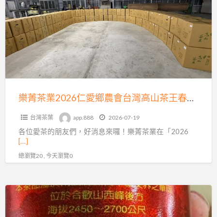
茶
量
業
入
2026
庫！
仁
愛
鄉
農
會
樂菁茶業2026仁愛鄉農會台灣高山茶王春茶評鑑，頭等金獎入圍率75%！比賽茶批發零售開賣，買四送一！
台
台灣茶葉
app.888
2026-07-19
灣
各位愛茶的朋友們，好消息來囉！樂菁茶業在「2026
高
[…]
山
總瀏覽20 , 今天瀏覽0
茶
王
春
樂
茶
菁
評
茶