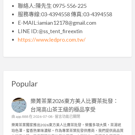
聯絡人:陳先生 0975-556-225
服務專線:03-4394558 傳真:03-4394558
E-MAIL:iamian12178@gmail.com
LINE ID:@ss_tent_fireextin
https://www.ledpro.com.tw/
Popular
樂菁茶業2026東方美人比賽茶批發：
台灣高山茶王級的極品享受
在
由
app.888
在 2026-07-08 -
留言功能已關閉
〈
樂菁茶業獨家推出2026東方美人比賽茶批發，榮獲多項大獎，茶湯琥
樂
珀色澤，蜜香熟果味濃郁。作為專業茶葉批發供應商，我們提供高品質
菁