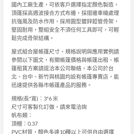
國內工廠生產，可依客戶選擇指定顏色製造，
頂篷採高週波接合方式布邊，採摺邊車縫處理
抗強風及防水作用，採用圓型鍍鋅錏管骨架，
堅固耐用，整組安全不須任何工具即可，可輕
鬆完成骨架結構。
屋式組合屋帳篷尺寸、規格說明與應用實例請
參閱以下圖文，有關帳篷價格與帳篷出租、帳
篷租賃方案請逕洽本公司聯絡，本公司於台
北、台中、新竹與桃園均設有帳篷專賣店，能
迅速提供各縣市帳篷產品的服務。
規格(長*寬)：3*6 米
尺寸可客製化訂做，請來電洽詢
帆布類：
頂棚：0.37
PVC材質，顏色多達10種以上可供自由選擇