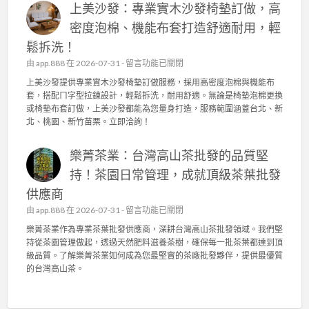
的
，
上美沙發：專業實木沙發椅墊訂做，高
榮
極
抗
獲
密度泡棉、機能布套打造舒適耐用，輕
品
菌
2
享
機
鬆拆洗！
0
受
能
2
在
由
app.888
在 2026-07-31 -
留言功能已關閉
〉
布
6
〈
中
上美沙發提供專業實木沙發椅墊訂做服務，採用高密度泡棉與機能布
與
台
上
套，搭配ㄇ字型拉鍊設計，輕鬆拆洗，耐用舒適。無論是椅墊泡棉更換
高
灣
美
或椅墊布套訂做，上美沙發都能為您量身打造，服務範圍涵蓋台北、新
密
陳
沙
北、桃園、新竹苗栗。立即洽詢！
度
年
發
泡
老
：
棉
茶
樂菁茶業：台灣高山茶批發的品質堅
專
，
競
業
持！茶園日常管理，成就頂級茶葉批發
舒
賽
實
適
佳
供應商
木
耐
績
沙
在
由
app.888
在 2026-07-31 -
留言功能已關閉
用
！
發
〈
首
樂菁茶業作為專業茶葉批發供應商，深耕台灣高山茶批發領域。我們堅
專
椅
樂
選
持從茶園管理做起，透過天然肥料滋養茶樹，確保每一批茶葉都達到頂
業
墊
菁
！
級品質。了解樂菁茶業如何成為您最堅實的茶廠批發夥伴，提供最優質
茶
訂
茶
〉
的台灣高山茶。
葉
做
業
中
批
，
：
發
高
台
供