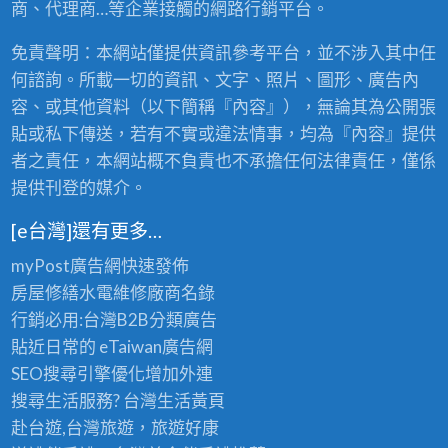
商、代理商…等企業接觸的網路行銷平台。
免責聲明：本網站僅提供資訊參考平台，並不涉入其中任
何諮詢。所載一切的資訊、文字、照片、圖形、廣告內
容、或其他資料（以下簡稱『內容』），無論其為公開張
貼或私下傳送，若有不實或違法情事，均為『內容』提供
者之責任，本網站概不負責也不承擔任何法律責任，僅係
提供刊登的媒介。
[e台灣]還有更多…
myPost廣告網
快速發佈
房屋修繕
水電維修廠商名錄
行銷必用:台灣B2B
分類廣告
貼近日常的
eTaiwan廣告網
SEO搜尋引擎優化
增加外連
搜尋生活服務? 台灣
生活黃頁
赴台遊,台灣旅遊
，旅遊好康