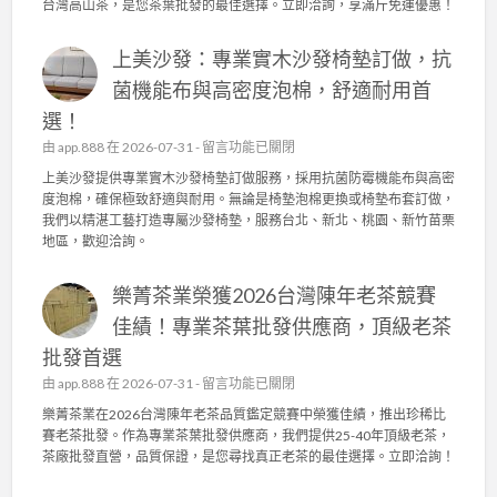
台灣高山茶，是您茶葉批發的最佳選擇。立即洽詢，享滿斤免運優惠！
茶
業
上美沙發：專業實木沙發椅墊訂做，抗
2
0
菌機能布與高密度泡棉，舒適耐用首
2
選！
6
東
在
由
app.888
在 2026-07-31 -
留言功能已關閉
方
〈
上美沙發提供專業實木沙發椅墊訂做服務，採用抗菌防霉機能布與高密
美
上
度泡棉，確保極致舒適與耐用。無論是椅墊泡棉更換或椅墊布套訂做，
人
美
我們以精湛工藝打造專屬沙發椅墊，服務台北、新北、桃園、新竹苗栗
比
沙
地區，歡迎洽詢。
賽
發
茶
：
批
樂菁茶業榮獲2026台灣陳年老茶競賽
專
發
業
佳績！專業茶葉批發供應商，頂級老茶
：
實
台
批發首選
木
灣
沙
在
由
app.888
在 2026-07-31 -
留言功能已關閉
高
發
〈
樂菁茶業在2026台灣陳年老茶品質鑑定競賽中榮獲佳績，推出珍稀比
山
椅
樂
賽老茶批發。作為專業茶葉批發供應商，我們提供25-40年頂級老茶，
茶
墊
菁
茶廠批發直營，品質保證，是您尋找真正老茶的最佳選擇。立即洽詢！
王
訂
茶
級
做
業