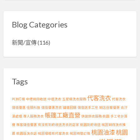
密
灣
應
度
高
商
泡
山
，
棉
茶
Blog Categories
頂
、
批
級
機
發
老
能
的
新聞/宣傳
(116)
茶
布
品
批
套
質
發
打
堅
首
造
持
選
舒
！
〉
適
茶
中
耐
Tags
園
用
日
，
常
輕
代客洗衣
管
PCB打樣
中壢到府收送
中壢洗衣
五星級洗衣服務
代客洗衣
鬆
理
儲值優惠
佳頡科技
儲值優惠洗衣
儲值回饋
儲值送手工皂
到店自取優惠
去汙
拆
，
帳篷工廠直營
洗
成
漬處理
專人服務洗衣
快速烘衣服務 桃園
手工皂計算
！
就
機
新客儲值優惠
有沒有到府收送洗衣的店家
桃園到府收送
桃園到府洗衣推
〉
頂
桃園油漆
桃園
中
級
薦
桃園區洗衣店
桃園哪裡有代客洗衣
桃園椅墊訂做
茶