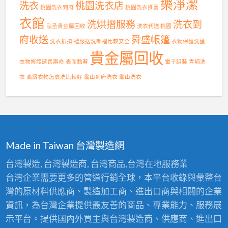
樂淨潔
洗衣
桃園洗衣店
桃園洗衣到府
桃園洗衣推薦
葉
批
衣館
洗烘摺服務
洗衣到
泓丞貴金屬回收
洗衣代送 桃園
發
供
府收送
舜盛帳篷
洗衣折扣
禮服送洗哪裡比較安全
衣物保護洗護
應
貴金屬回收
商
衣物修護延長壽命
表面黏著
電子組裝
青埔洗
〉
中
衣
高級衣物怎麼洗比較好
龜山到府洗衣
龜山洗衣
Made in Taiwan 台灣製造網
台灣製造, 台灣製造商, 台灣商品,台灣在地服務業
台灣企業需要更多的管道行銷全球，本平台收錄與彙整台
灣的原材料供應商、製造加工商、進出口商與相關的企業
資訊，為台灣企業提供最友善的商品、專業能力、服務展
示平台。提供國內外買主與台灣製造商、供應商、進出口