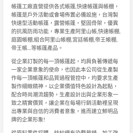
帳篷工廠直營提供各式帳篷,快速帳篷與帳棚，
帳篷是戶外活動或會場佈置必備設施，台灣製
快速型活動帳篷，露營帳篷，堅固骨架，優異
的抗風防雨功能，專業生產阿里山帳,快速帳棚,
庭園帳棚,組合阿里山帳棚,宮廷帳棚,帝王帳棚,
帝王帳…等帳篷產品。
從企業訂製的每一頂帳篷起，均肩負著傳遞每
一家企業意象的使命，也因此本公司從生產製
作每一頂帳篷和品質過程管控中，均要求生產
製作細緻精神，以企業價值特色設計為起點，
配合時尚潮流趨勢，生產設計出與企業形象一
致之精實價質，讓企業在每場行銷活動裡呈現
出專業與自信的消費者意象，進而建立鮮明品
牌的企業形象!
從原料零件採購→紡紗織布染整裁縫→加工強