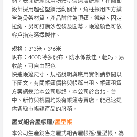
納，表面處理採用粉體塗裝烤漆處理，在關節
設計採用超強塑鋼活動關節，角柱採用四方鐵
管為骨架材質，產品附件為頂篷、鐵架、固定
拉繩、另可訂購沙包袋及圍幕，帳篷顏色可依
客戶指定選擇製作。
規格：3*3米，3*6米
帆布：400D特多龍布，防水係數佳，輕巧，易
收納，可自由配色
快速帳篷尺寸、規格說明與應用實例請參閱以
下圖文，有關帳篷價格與帳篷出租、帳篷租賃
方案請逕洽本公司聯絡，本公司於台北、台
中、新竹與桃園均設有帳篷專賣店，能迅速提
供各縣市帳篷產品的服務。
屋式組合屋帳篷/
屋型帳
本公司生產銷售之屋式組合屋帳篷/屋型帳，為