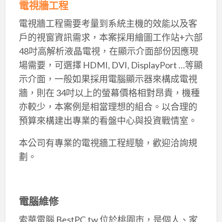
電視牆工程
電視牆工程需要考量到系統主機的效能以及客
戶的視窗資訊需求，本案採用繪圖工作站+六部
48吋高解析液晶電視，在顯示介面部份因應現
場需要，可選擇 HDMI, DVI, DisplayPort …等顯
示介面，一般如果採用電腦顯示器來構成電視
牆，則在 34吋以上的螢幕價格相對昂貴，機種
亦較少，本案例是相當理想的組合。以合理的
預算來構建出專業的看盤中心與投資戰情室。
本公司有專業的電視牆工程經驗，歡迎洽詢規
劃。
電腦維修
索華電腦 BestPC.tw 位於桃園市，是個人、家