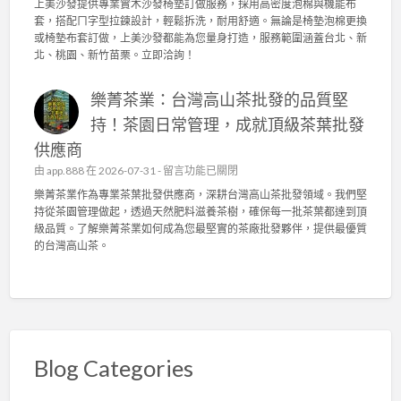
中
上美沙發提供專業實木沙發椅墊訂做服務，採用高密度泡棉與機能布
與
台
上
套，搭配ㄇ字型拉鍊設計，輕鬆拆洗，耐用舒適。無論是椅墊泡棉更換
高
灣
美
或椅墊布套訂做，上美沙發都能為您量身打造，服務範圍涵蓋台北、新
密
陳
沙
北、桃園、新竹苗栗。立即洽詢！
度
年
發
泡
老
：
棉
茶
樂菁茶業：台灣高山茶批發的品質堅
專
，
競
業
持！茶園日常管理，成就頂級茶葉批發
舒
賽
實
適
佳
供應商
木
耐
績
沙
在
由
app.888
在 2026-07-31 -
留言功能已關閉
用
！
發
〈
首
樂菁茶業作為專業茶葉批發供應商，深耕台灣高山茶批發領域。我們堅
專
椅
樂
選
持從茶園管理做起，透過天然肥料滋養茶樹，確保每一批茶葉都達到頂
業
墊
菁
！
級品質。了解樂菁茶業如何成為您最堅實的茶廠批發夥伴，提供最優質
茶
訂
茶
〉
的台灣高山茶。
葉
做
業
中
批
，
：
發
高
台
供
密
灣
應
度
高
商
泡
山
，
棉
茶
Blog Categories
頂
、
批
級
機
發
老