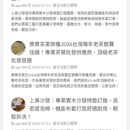
東
在
由
app.888
在 2026-07-31 -
留言功能已關閉
方
〈
上美沙發提供專業實木沙發椅墊訂做服務，採用抗菌防霉機能布與高密
美
上
度泡棉，確保極致舒適與耐用。無論是椅墊泡棉更換或椅墊布套訂做，
人
美
我們以精湛工藝打造專屬沙發椅墊，服務台北、新北、桃園、新竹苗栗
比
沙
地區，歡迎洽詢。
賽
發
茶
：
批
樂菁茶業榮獲2026台灣陳年老茶競賽
專
發
業
佳績！專業茶葉批發供應商，頂級老茶
：
實
台
批發首選
木
灣
沙
在
由
app.888
在 2026-07-31 -
留言功能已關閉
高
發
〈
樂菁茶業在2026台灣陳年老茶品質鑑定競賽中榮獲佳績，推出珍稀比
山
椅
樂
賽老茶批發。作為專業茶葉批發供應商，我們提供25-40年頂級老茶，
茶
墊
菁
茶廠批發直營，品質保證，是您尋找真正老茶的最佳選擇。立即洽詢！
王
訂
茶
級
做
業
的
，
上美沙發：專業實木沙發椅墊訂做，高
榮
極
抗
獲
密度泡棉、機能布套打造舒適耐用，輕
品
菌
2
享
機
鬆拆洗！
0
受
能
2
在
由
app.888
在 2026-07-31 -
留言功能已關閉
〉
布
6
〈