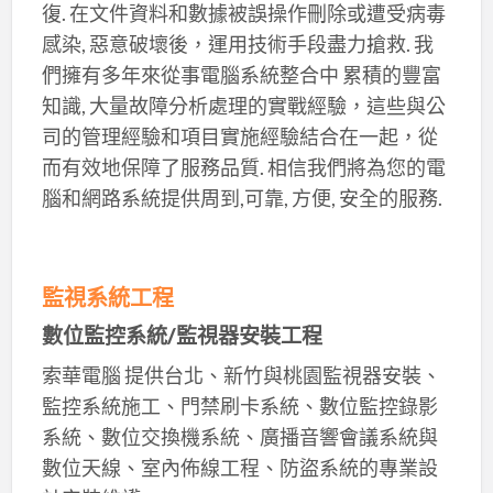
復. 在文件資料和數據被誤操作刪除或遭受病毒
感染, 惡意破壞後，運用技術手段盡力搶救. 我
們擁有多年來從事電腦系統整合中 累積的豐富
知識, 大量故障分析處理的實戰經驗，這些與公
司的管理經驗和項目實施經驗結合在一起，從
而有效地保障了服務品質. 相信我們將為您的電
腦和網路系統提供周到,可靠, 方便, 安全的服務.
監視系統工程
數位監控系統/監視器安裝工程
索華電腦 提供台北、新竹與桃園監視器安裝、
監控系統施工、門禁刷卡系統、數位監控錄影
系統、數位交換機系統、廣播音響會議系統與
數位天線、室內佈線工程、防盜系統的專業設