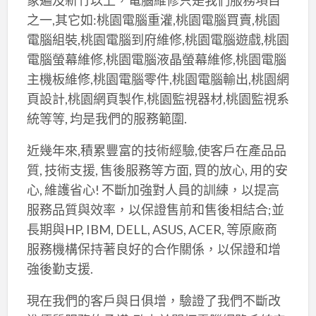
象遍及新竹以上，電腦維修只是我們服務項目
之一,其它如:桃園電腦重灌,桃園電腦買賣,桃園
電腦組裝,桃園電腦到府維修,桃園電腦遊戲,桃園
電腦螢幕維修,桃園電腦液晶螢幕維修,桃園電腦
主機板維修,桃園電腦零件,桃園電腦輸出,桃園網
頁設計,桃園網頁製作,桃園監視器材,桃園監視系
統等等, 均是我們的服務範圍.
近幾年來,積累豐富的技術經驗,使客戶在產品品
質, 技術支援, 售後服務等方面, 買的放心, 用的安
心, 維護省心! 不斷加強對人員的訓練，以提高
服務品質與效率，以保證售前和售後相結合;並
長期與HP, IBM, DELL, ASUS, ACER, 等原廠商
服務機構保持著良好的合作關係，以保證和增
強後勤支援.
現在我們的客戶與日俱增，驗證了我們不斷改