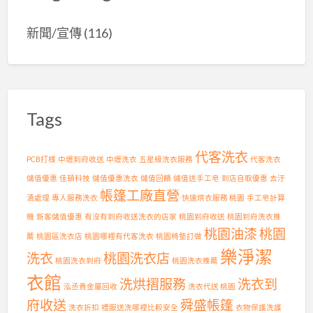
級
機
發
老
能
的
新聞/宣傳
(116)
茶
布
品
批
套
質
發
打
堅
首
造
持
選
舒
！
〉
適
茶
中
耐
Tags
園
用
日
，
常
輕
代客洗衣
管
PCB打樣
中壢到府收送
中壢洗衣
五星級洗衣服務
代客洗衣
鬆
理
儲值優惠
佳頡科技
儲值優惠洗衣
儲值回饋
儲值送手工皂
到店自取優惠
去汙
拆
，
帳篷工廠直營
洗
成
漬處理
專人服務洗衣
快速烘衣服務 桃園
手工皂計算
！
就
機
新客儲值優惠
有沒有到府收送洗衣的店家
桃園到府收送
桃園到府洗衣推
〉
頂
桃園油漆
桃園
中
級
薦
桃園區洗衣店
桃園哪裡有代客洗衣
桃園椅墊訂做
茶
樂淨潔
洗衣
桃園洗衣店
桃園洗衣到府
桃園洗衣推薦
葉
批
衣館
洗烘摺服務
洗衣到
泓丞貴金屬回收
洗衣代送 桃園
發
供
府收送
舜盛帳篷
洗衣折扣
禮服送洗哪裡比較安全
衣物保護洗護