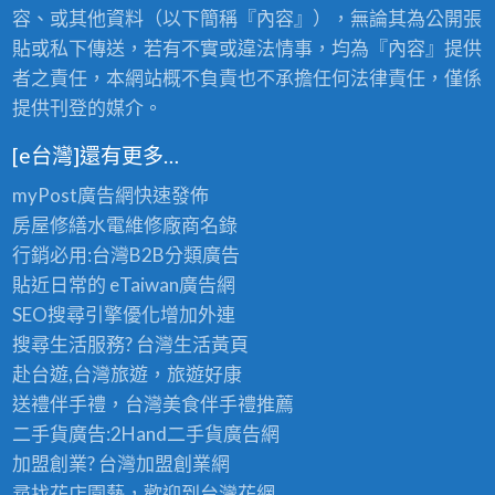
容、或其他資料（以下簡稱『內容』），無論其為公開張
貼或私下傳送，若有不實或違法情事，均為『內容』提供
者之責任，本網站概不負責也不承擔任何法律責任，僅係
提供刊登的媒介。
[e台灣]還有更多…
myPost廣告網
快速發佈
房屋修繕
水電維修廠商名錄
行銷必用:台灣B2B
分類廣告
貼近日常的
eTaiwan廣告網
SEO搜尋引擎優化
增加外連
搜尋生活服務? 台灣
生活黃頁
赴台遊,台灣旅遊
，旅遊好康
送禮伴手禮，台灣美食
伴手禮
推薦
二手貨廣告:2Hand
二手貨
廣告網
加盟創業? 台灣
加盟創業
網
尋找花店園藝，歡迎到
台灣花網