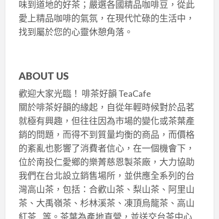
味到道地的好茶；嚴選各國精品咖啡豆，從此
愛上精品咖啡的氣氛，在現代忙碌的生活中，
找到屬於您的心靈休憩角落。
ABOUT US
歡迎大家光臨！ 啡茶好韻 TeaCafe
關於啡茶好韻的緣起，自從年輕時候對於品茗
就極有興趣，但往往因為市場的變化或茶葉產
銷的問題，而得不到質量均衡的商品，而價格
的紊亂也影響了消費者信心，在一個機會下，
位於南投仁愛鄉的樂菁慈恩製茶廠，大力協助
我們在台北設立銷售場所，並供應全系列的台
灣高山茶，包括：合歡山茶、梨山茶、阿里山
茶、大禹嶺茶、杉林溪茶、凍頂烏龍茶、高山
紅茶…等。茶葉為產地直營，並送交台茶中心