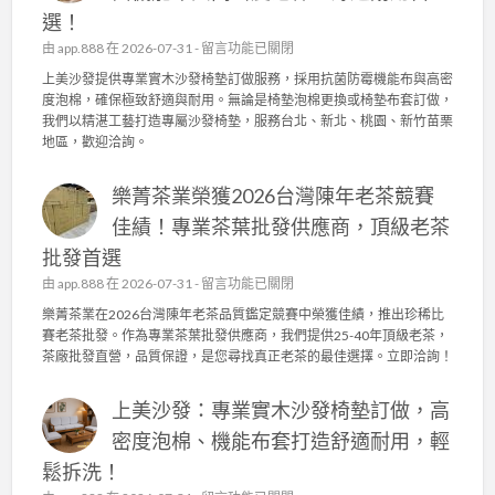
2
選！
6
東
在
由
app.888
在 2026-07-31 -
留言功能已關閉
方
〈
上美沙發提供專業實木沙發椅墊訂做服務，採用抗菌防霉機能布與高密
美
上
度泡棉，確保極致舒適與耐用。無論是椅墊泡棉更換或椅墊布套訂做，
人
美
我們以精湛工藝打造專屬沙發椅墊，服務台北、新北、桃園、新竹苗栗
比
沙
地區，歡迎洽詢。
賽
發
茶
：
批
樂菁茶業榮獲2026台灣陳年老茶競賽
專
發
業
佳績！專業茶葉批發供應商，頂級老茶
：
實
台
批發首選
木
灣
沙
在
由
app.888
在 2026-07-31 -
留言功能已關閉
高
發
〈
樂菁茶業在2026台灣陳年老茶品質鑑定競賽中榮獲佳績，推出珍稀比
山
椅
樂
賽老茶批發。作為專業茶葉批發供應商，我們提供25-40年頂級老茶，
茶
墊
菁
茶廠批發直營，品質保證，是您尋找真正老茶的最佳選擇。立即洽詢！
王
訂
茶
級
做
業
的
，
上美沙發：專業實木沙發椅墊訂做，高
榮
極
抗
獲
密度泡棉、機能布套打造舒適耐用，輕
品
菌
2
享
機
鬆拆洗！
0
受
能
2