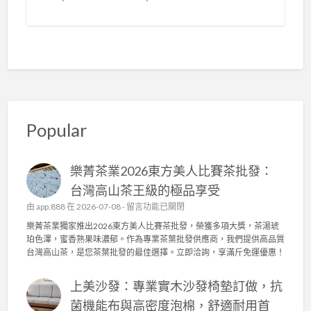
Popular
樂菁茶業2026東方美人比賽茶批發：
台灣高山茶王級的極品享受
在
由
app.888
在 2026-07-08 -
留言功能已關閉
〈
樂菁茶業獨家推出2026東方美人比賽茶批發，榮獲多項大獎，茶湯琥
樂
珀色澤，蜜香熟果味濃郁。作為專業茶葉批發供應商，我們提供高品質
菁
台灣高山茶，是您茶葉批發的最佳選擇。立即洽詢，享滿斤免運優惠！
茶
業
上美沙發：專業實木沙發椅墊訂做，抗
2
0
菌機能布與高密度泡棉，舒適耐用首