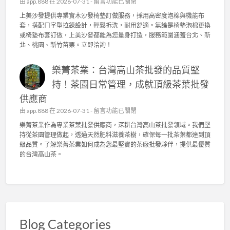
在
由
app.888
在 2026-07-31 -
留言功能已關閉
〉
布
6
〈
中
上美沙發提供專業實木沙發椅墊訂做服務，採用高密度泡棉與機能布
與
台
上
套，搭配ㄇ字型拉鍊設計，輕鬆拆洗，耐用舒適。無論是椅墊泡棉更換
高
灣
美
或椅墊布套訂做，上美沙發都能為您量身打造，服務範圍涵蓋台北、新
密
陳
沙
北、桃園、新竹苗栗。立即洽詢！
度
年
發
泡
老
：
棉
茶
樂菁茶業：台灣高山茶批發的品質堅
專
，
競
業
持！茶園日常管理，成就頂級茶葉批發
舒
賽
實
適
佳
供應商
木
耐
績
沙
在
由
app.888
在 2026-07-31 -
留言功能已關閉
用
！
發
〈
首
樂菁茶業作為專業茶葉批發供應商，深耕台灣高山茶批發領域。我們堅
專
椅
樂
選
持從茶園管理做起，透過天然肥料滋養茶樹，確保每一批茶葉都達到頂
業
墊
菁
！
級品質。了解樂菁茶業如何成為您最堅實的茶廠批發夥伴，提供最優質
茶
訂
茶
〉
的台灣高山茶。
葉
做
業
中
批
，
：
發
高
台
供
密
灣
應
度
高
商
泡
山
，
棉
茶
Blog Categories
頂
、
批